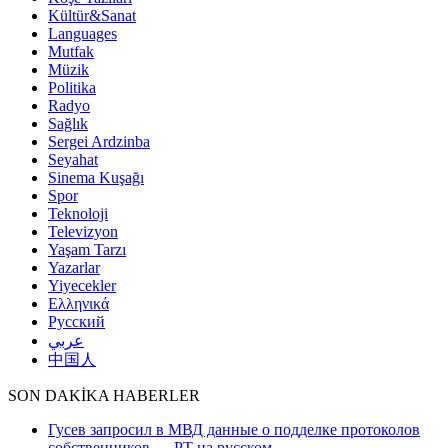
Kültür&Sanat
Languages
Mutfak
Müzik
Politika
Radyo
Sağlık
Sergei Ardzinba
Seyahat
Sinema Kuşağı
Spor
Teknoloji
Televizyon
Yaşam Tarzı
Yazarlar
Yiyecekler
Ελληνικά
Русский
عربي
中国人
SON DAKİKA HABERLER
Гусев запросил в МВД данные о подделке протоколов
собственников — РТ на русском