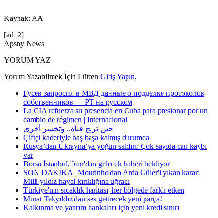
Kaynak: AA
[ad_2]
Apsny News
YORUM YAZ
Yorum Yazabilmek İçin Lütfen
Giriş Yapın
.
Гусев запросил в МВД данные о подделке протоколов
собственников — РТ на русском
La CIA refuerza su presencia en Cuba para presionar por un
cambio de régimen | Internacional
حين تربح قناة.. وتخسر أخرى
Çiftçi kaderiyle baş başa kalmış durumda
Rusya’dan Ukrayna’ya yoğun saldırı: Çok sayıda can kaybı
var
Borsa İstanbul, İran'dan gelecek haberi bekliyor
SON DAKİKA | Mourinho'dan Arda Güler'i yıkan karar:
Milli yıldız hayal kırıklığına uğradı
Türkiye'nin sıcaklık haritası, her bölgede farklı etken
Murat Tekyıldız'dan ses getirecek yeni parça!
Kalkınma ve yatırım bankaları için yeni kredi sınırı