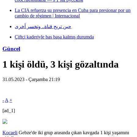
La CIA refuerza su presencia en Cuba para presionar por un
cambio de régimen | Internacional
حين تربح قناة.. وتخسر أخرى
Çiftçi kaderiyle baş başa kalmış durumda
Güncel
1 kişi öldü, 3 kişi gözaltında
31.05.2023 - Çarşamba 21:19
-
A
+
[ad_1]
Kocaeli
Gebze'de iki grup arasında çıkan kavgada 1 kişi yaşamını