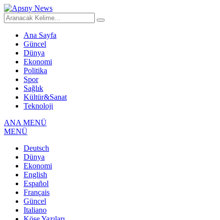
Ana Sayfa
Güncel
Dünya
Ekonomi
Politika
Spor
Sağlık
Kültür&Sanat
Teknoloji
ANA MENÜ
MENÜ
Deutsch
Dünya
Ekonomi
English
Español
Français
Güncel
Italiano
Köşe Yazıları