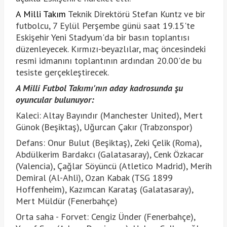
A Milli Takım
Teknik Direktörü Stefan Kuntz ve bir
futbolcu, 7 Eylül Perşembe günü saat 19.15'te
Eskişehir Yeni Stadyum'da bir basın toplantısı
düzenleyecek. Kırmızı-beyazlılar, maç öncesindeki
resmi idmanını toplantının ardından 20.00'de bu
tesiste gerçekleştirecek.
A Milli Futbol Takımı'nın aday kadrosunda şu
oyuncular bulunuyor:
Kaleci: Altay Bayındır (Manchester United), Mert
Günok (Beşiktaş), Uğurcan Çakır (Trabzonspor)
Defans: Onur Bulut (Beşiktaş), Zeki Çelik (Roma),
Abdülkerim Bardakcı (Galatasaray), Cenk Özkacar
(Valencia), Çağlar Söyüncü (Atletico Madrid), Merih
Demiral (Al-Ahli), Ozan Kabak (TSG 1899
Hoffenheim), Kazımcan Karataş (Galatasaray),
Mert Müldür (Fenerbahçe)
Orta saha - Forvet: Cengiz Ünder (Fenerbahçe),