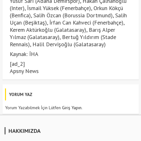
Yusuf Sarı (Adana Demirspor), Hakan Çalhanoğlu
(Inter), İsmail Yüksek (Fenerbahçe), Orkun Kökçü
(Benfica), Salih Özcan (Borussia Dortmund), Salih
Uçan (Beşiktaş), İrfan Can Kahveci (Fenerbahçe),
Kerem Aktürkoğlu (Galatasaray), Barış Alper
Yılmaz (Galatasaray), Bertuğ Yıldırım (Stade
Rennais), Halil Dervişoğlu (Galatasaray)
Kaynak: İHA
[ad_2]
Apsny News
YORUM YAZ
Yorum Yazabilmek İçin Lütfen
Giriş Yapın
.
HAKKIMIZDA