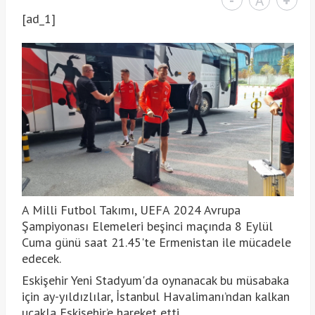
-
A
+
[ad_1]
A Milli Futbol Takımı, UEFA 2024 Avrupa
Şampiyonası Elemeleri beşinci maçında 8 Eylül
Cuma günü saat 21.45'te Ermenistan ile mücadele
edecek.
Eskişehir Yeni Stadyum'da oynanacak bu müsabaka
için ay-yıldızlılar, İstanbul Havalimanı’ndan kalkan
uçakla Eskişehir’e hareket etti.