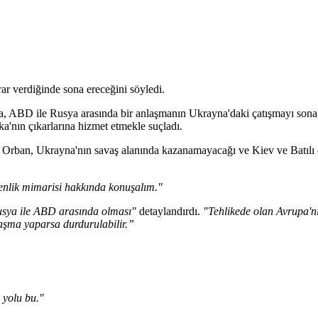
r verdiğinde sona ereceğini söyledi.
a, ABD ile Rusya arasında bir anlaşmanın Ukrayna'daki çatışmayı sona 
a'nın çıkarlarına hizmet etmekle suçladı.
an, Ukrayna'nın savaş alanında kazanamayacağı ve Kiev ve Batılı dest
enlik mimarisi hakkında konuşalım."
Rusya ile ABD arasında olması"
detaylandırdı.
"Tehlikede olan Avrupa'nı
laşma yaparsa durdurulabilir.”
 yolu bu."