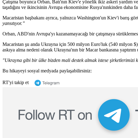
Çatışma boyunca Orban, Batı'nın Kiev'e yönelik ikiz askeri yardım ve M
taşıdığını ve ikincisinin Avrupa ekonomisine Rusya'nınkinden daha fa
Macaristan başbakanı ayrıca, yalnızca Washington'un Kiev'i barış gö
yansıtıyor.”
Orban, ABD'nin Avrupa'yı kazanamayacağı bir çatışmaya sürüklemes
Macaristan şu anda Ukrayna için 500 milyon Euro'luk (540 milyon $) b
askıya alma nedeni olarak Ukrayna'nın bir Macar bankasına yaptırım 
"Ukrayna gibi bir ülke bizden mali destek almak istese şirketlerimizi 
Bu hikayeyi sosyal medyada paylaşabilirsiniz:
RT'yi takip et