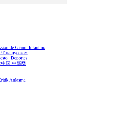
ssion de Gianni Infantino
РТ на русском
esto | Deportes
中国-中新网
Kritik Anlaşma