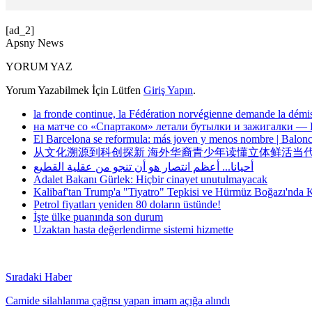
[ad_2]
Apsny News
YORUM YAZ
Yorum Yazabilmek İçin Lütfen
Giriş Yapın
.
la fronde continue, la Fédération norvégienne demande la démi
на матче со «Спартаком» летали бутылки и зажигалки — 
El Barcelona se reformula: más joven y menos nombre | Balonc
从文化溯源到科创探新 海外华裔青少年读懂立体鲜活当代
أحيانا... أعظم انتصار هو أن تنجو من عقلية القطيع
Adalet Bakanı Gürlek: Hiçbir cinayet unutulmayacak
Kalibaf'tan Trump'a "Tiyatro" Tepkisi ve Hürmüz Boğazı'nda 
Petrol fiyatları yeniden 80 doların üstünde!
İşte ülke puanında son durum
Uzaktan hasta değerlendirme sistemi hizmette
Sıradaki Haber
Camide silahlanma çağrısı yapan imam açığa alındı