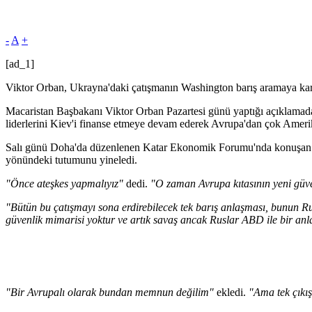
-
A
+
[ad_1]
Viktor Orban, Ukrayna'daki çatışmanın Washington barış aramaya kara
Macaristan Başbakanı Viktor Orban Pazartesi günü yaptığı açıklamad
liderlerini Kiev'i finanse etmeye devam ederek Avrupa'dan çok Amerik
Salı günü Doha'da düzenlenen Katar Ekonomik Forumu'nda konuşan Orb
yönündeki tutumunu yineledi.
"Önce ateşkes yapmalıyız"
dedi.
"O zaman Avrupa kıtasının yeni güv
"Bütün bu çatışmayı sona erdirebilecek tek barış anlaşması, bunun 
güvenlik mimarisi yoktur ve artık savaş ancak Ruslar ABD ile bir an
"Bir Avrupalı ​​olarak bundan memnun değilim"
ekledi.
"Ama tek çıkış