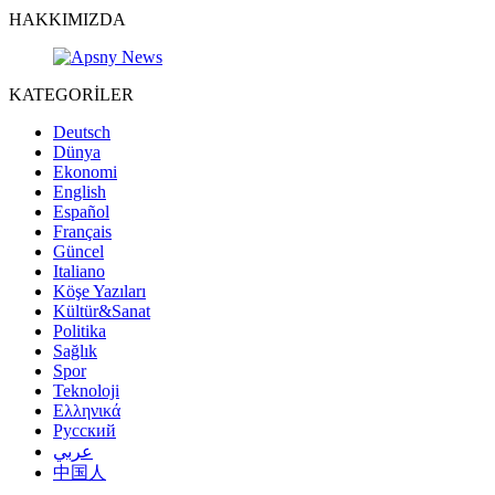
HAKKIMIZDA
KATEGORİLER
Deutsch
Dünya
Ekonomi
English
Español
Français
Güncel
Italiano
Köşe Yazıları
Kültür&Sanat
Politika
Sağlık
Spor
Teknoloji
Ελληνικά
Русский
عربي
中国人