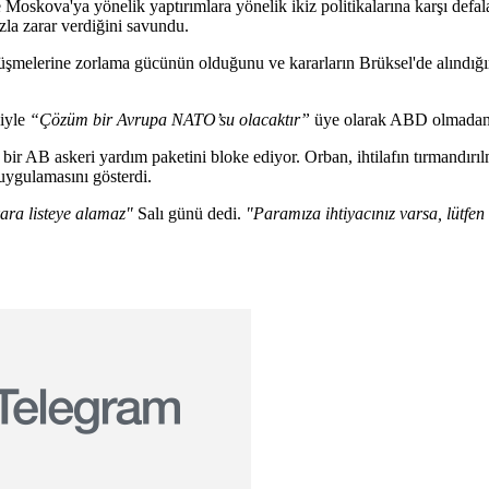
oskova'ya yönelik yaptırımlara yönelik ikiz politikalarına karşı defala
zla zarar verdiğini savundu.
rüşmelerine zorlama gücünün olduğunu ve kararların Brüksel'de alındığ
iyle
“Çözüm bir Avrupa NATO’su olacaktır”
üye olarak ABD olmadan
ir AB askeri yardım paketini bloke ediyor. Orban, ihtilafın tırmandırı
uygulamasını gösterdi.
kara listeye alamaz"
Salı günü dedi.
"Paramıza ihtiyacınız varsa, lütfen 