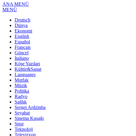
ANA MENÜ
MENÜ
Deutsch
Dünya
Ekonomi
English
Español
Français
Güncel
Italiano
Köşe Yazıları
Kültür&Sanat
Languages
Mutfak
Müzik
Politika
Radyo
Sağlık
Sergei Ardzinba
Seyahat
Sinema Kuşağı
Spor
Teknoloji
Televizyon