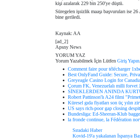
kişi azalarak 229 bin 250'ye düştü.
Süregelen işsizlik maaşı başvuruları ise 26 
bine geriledi.
Kaynak: AA
[ad_2]
Apsny News
YORUM YAZ
Yorum Yazabilmek İçin Lütfen
Giriş Yapın
Comment faire pour télécharger 1xbe
Best OnlyFand Guide: Secure, Priva
Greyeagle Casino Login for Canadia
Çorum FK, Venezuelalı milli forvet J
SİNEKLERDEN ANINDA KURTULUN
Robert Pattinson'lı A24 filmi "Prime
Küresel gıda fiyatları son üç yılın zi
US says rich-poor gap closing despit
Bundesliga: Ed-Sheeran-Klub bagge
la fronde continue, la Fédération n
Sıradaki Haber
Kovid-19'a yakalanan İspanya Baş