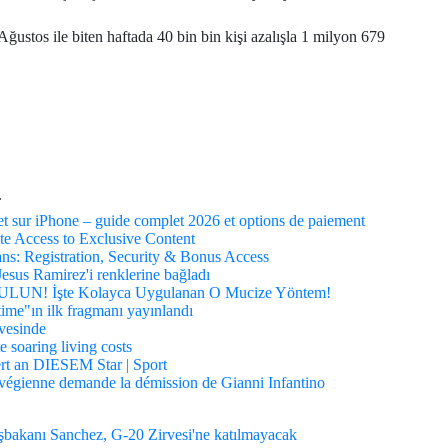
Ağustos ile biten haftada 40 bin bin kişi azalışla 1 milyon 679
.
t sur iPhone – guide complet 2026 et options de paiement
te Access to Exclusive Content
ns: Registration, Security & Bonus Access
esus Ramirez'i renklerine bağladı
! İşte Kolayca Uygulanan O Mucize Yöntem!
time"ın ilk fragmanı yayınlandı
rvesinde
e soaring living costs
rt an DIESEM Star | Sport
orvégienne demande la démission de Gianni Infantino
bakanı Sanchez, G-20 Zirvesi'ne katılmayacak