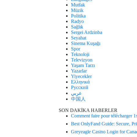
Mutfak
Müzik
Politika
Radyo
Sağlık
Sergei Ardzinba
Seyahat
Sinema Kuşağı
Spor
Teknoloji
Televizyon
Yaşam Tarzı
Yazarlar
Yiyecekler
Ελληνικά
Русский
عربي
中国人
SON DAKİKA HABERLER
Comment faire pour télécharger 1
Best OnlyFand Guide: Secure, Pri
Greyeagle Casino Login for Canad