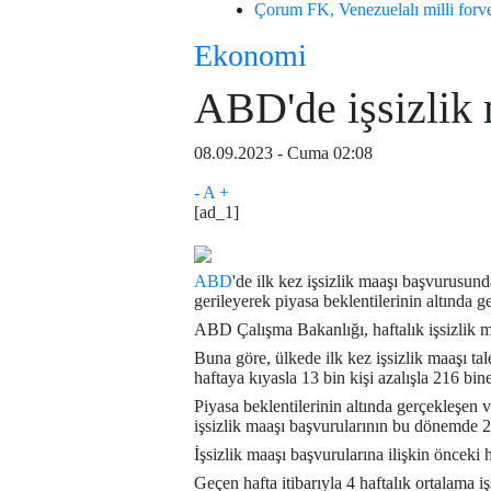
Çorum FK, Venezuelalı milli forve
Ekonomi
ABD'de işsizlik 
08.09.2023 - Cuma 02:08
-
A
+
[ad_1]
ABD
'de ilk kez işsizlik maaşı başvurusund
gerileyerek piyasa beklentilerinin altında ge
ABD Çalışma Bakanlığı, haftalık işsizlik maa
Buna göre, ülkede ilk kez işsizlik maaşı tal
haftaya kıyasla 13 bin kişi azalışla 216 bine
Piyasa beklentilerinin altında gerçekleşen
işsizlik maaşı başvurularının bu dönemde 
İşsizlik maaşı başvurularına ilişkin önceki 
Geçen hafta itibarıyla 4 haftalık ortalama i