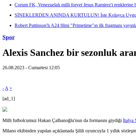
Çorum FK, Venezuelalı milli forvet Jesus Ramirez'i renklerine 
SİNEKLERDEN ANINDA KURTULUN! İşte Kolayca Uygula
Robert Pattinson'lı A24 filmi "Primetime"ın ilk fragmanı yayınl
Spor
Alexis Sanchez bir sezonluk ara
26.08.2023 - Cumartesi 12:05
-
A
+
[ad_1]
Milli futbolcumuz Hakan Çalhanoğlu'nun da formasını giydiği
İtalya 
Milano ekibinden yapılan açıklamada Şilili oyuncuyla 1 yıllık sözleşme