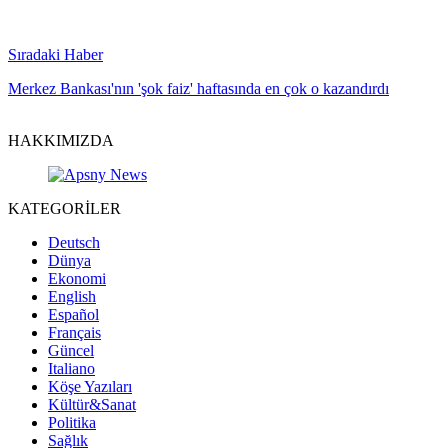
Sıradaki Haber
Merkez Bankası'nın 'şok faiz' haftasında en çok o kazandırdı
HAKKIMIZDA
KATEGORİLER
Deutsch
Dünya
Ekonomi
English
Español
Français
Güncel
Italiano
Köşe Yazıları
Kültür&Sanat
Politika
Sağlık