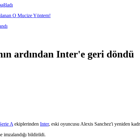
bağladı
nan O Mucize Yöntem!
andı
nın ardından Inter'e geri döndü
Serie A
ekiplerinden
Inter
, eski oyuncusu Alexis Sanchez'i yeniden kadr
 imzalandığı bildirildi.