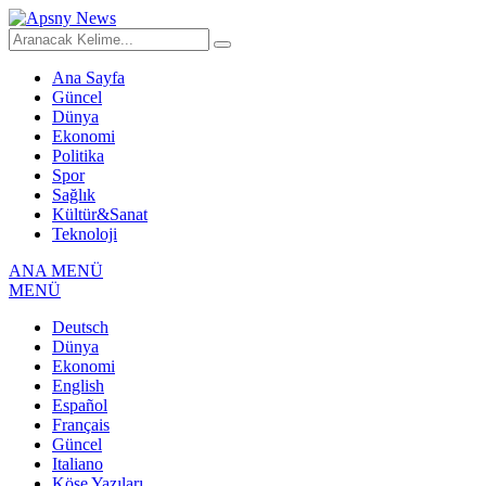
Ana Sayfa
Güncel
Dünya
Ekonomi
Politika
Spor
Sağlık
Kültür&Sanat
Teknoloji
ANA MENÜ
MENÜ
Deutsch
Dünya
Ekonomi
English
Español
Français
Güncel
Italiano
Köşe Yazıları