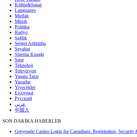
Kültür&Sanat
Languages
Mutfak
Müzik
Politika
Radyo
Sağlık
Sergei Ardzinba
Seyahat
Sinema Kuşağı
Spor
Teknoloji
Televizyon
Yaşam Tarzı
Yazarlar
Yiyecekler
Ελληνικά
Русский
عربي
中国人
SON DAKİKA HABERLER
Greyeagle Casino Login for Canadians: Registration, Security