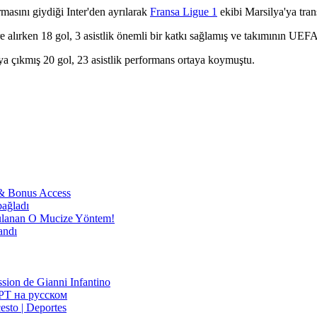
masını giydiği Inter'den ayrılarak
Fransa Ligue 1
ekibi Marsilya'ya tran
 alırken 18 gol, 3 asistlik önemli bir katkı sağlamış ve takımının UEF
ya çıkmış 20 gol, 23 asistlik performans ortaya koymuştu.
 & Bonus Access
bağladı
nan O Mucize Yöntem!
andı
ssion de Gianni Infantino
РТ на русском
esto | Deportes