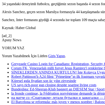
34 yaşındaki deneyimli futbolcu, geçtiğimiz sezon başında 4 sezon for
Alexis Sanchez, geçen sezon Marsilya formasıyla 44 karşılaşmada süre
Sanchez, Inter formasını giydiği 4 sezonda ise toplam 109 maçta saha
Kaynak: Haber Global
[ad_2]
Apsny News
YORUM YAZ
Yorum Yazabilmek İçin Lütfen
Giriş Yapın
.
Greyeagle Casino Login for Canadians: Registration, Security
Çorum FK, Venezuelalı milli forvet Jesus Ramirez'i renklerine 
SİNEKLERDEN ANINDA KURTULUN! İşte Kolayca Uygula
Robert Pattinson'lı A24 filmi "Primetime"ın ilk fragmanı yayınl
Küresel gıda fiyatları son üç yılın zirvesinde
US says rich-poor gap closing despite soaring living costs
Bundesliga: Ed-Sheeran-Klub baggert an DIESEM Star | Sport
la fronde continue, la Fédération norvégienne demande la démi
на матче со «Спартаком» летали бутылки и зажигалки — 
El Barcelona se reformula: más joven y menos nombre | Balonc