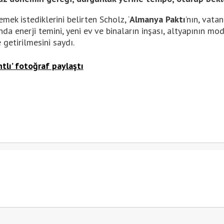
ek istediklerini belirten Scholz, ‘
Almanya Paktı
’nın, vata
nda enerji temini, yeni ev ve binaların inşası, altyapının mod
e getirilmesini saydı.
lı’ fotoğraf paylaştı