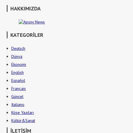
HAKKIMIZDA
KATEGORİLER
Deutsch
Dünya
Ekonomi
English
Español
Français
Güncel
Italiano
Köşe Yazıları
Kültür&Sanat
İLETİŞİM