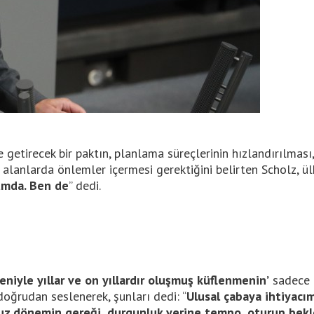
le getirecek bir paktın, planlama süreçlerinin hızlandırılma
 alanlarda önlemler içermesi gerektiğini belirten Scholz, ül
umda. Ben de
” dedi.
deniyle yıllar ve on yıllardır oluşmuş küflenmenin’
sadece h
oğrudan seslenerek, şunları dedi: “
Ulusal çabaya ihtiyacımı
z dönemin gereği, durgunluk yerine tempo, oturup beklem