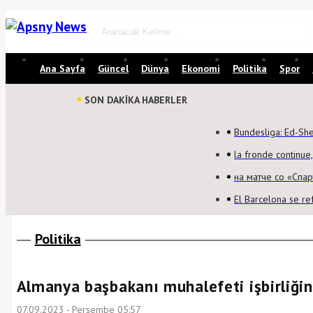
Ana Sayfa
Güncel
Dünya
Ekonomi
Politika
Spor
SON DAKİKA HABERLER
Bundesliga: Ed-Sh
la fronde continue
на матче со «Спар
El Barcelona se r
Politika
Almanya başbakanı muhalefeti işbirliğin
07.09.2023 - Perşembe 05:57