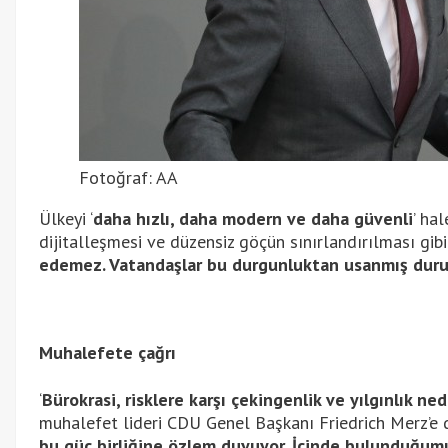
Fotoğraf: AA
Ülkeyi ‘
daha hızlı, daha modern ve daha güvenli
’ ha
dijitalleşmesi ve düzensiz göçün sınırlandırılması gibi
edemez. Vatandaşlar bu durgunluktan usanmış dur
Muhalefete çağrı
‘
Bürokrasi, risklere karşı çekingenlik ve yılgınlık ne
muhalefet lideri CDU Genel Başkanı Friedrich Merz’e d
bu güç birliğine özlem duyuyor. İçinde bulunduğumu