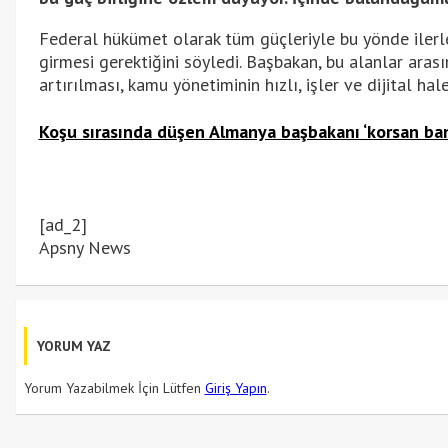
Federal hükümet olarak tüm güçleriyle bu yönde ilerlem
girmesi gerektiğini söyledi. Başbakan, bu alanlar arası
artırılması, kamu yönetiminin hızlı, işler ve dijital hal
Koşu sırasında düşen Almanya başbakanı ‘korsan bant
[ad_2]
Apsny News
YORUM YAZ
Yorum Yazabilmek İçin Lütfen
Giriş Yapın
.