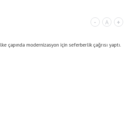
-
A
+
ke çapında modernizasyon için seferberlik çağrısı yaptı.