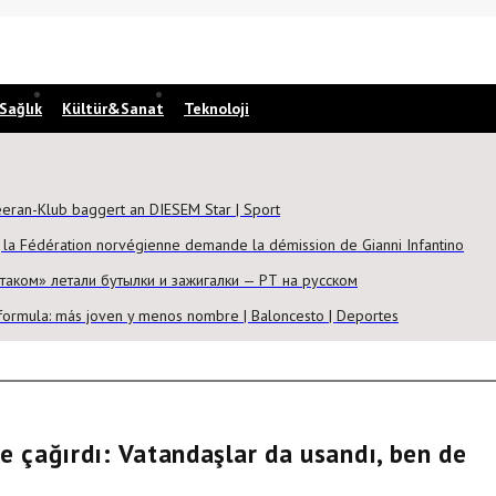
Sağlık
Kültür&Sanat
Teknoloji
eeran-Klub baggert an DIESEM Star | Sport
, la Fédération norvégienne demande la démission de Gianni Infantino
таком» летали бутылки и зажигалки — РТ на русском
eformula: más joven y menos nombre | Baloncesto | Deportes
e çağırdı: Vatandaşlar da usandı, ben de