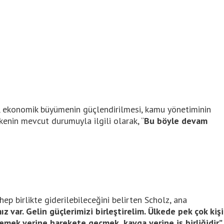
sı, ekonomik büyümenin güçlendirilmesi, kamu yönetiminin
kenin mevcut durumuyla ilgili olarak, “
Bu böyle devam
ep birlikte giderilebileceğini belirten Scholz, ana
z var. Gelin güçlerimizi birleştirelim. Ülkede pek çok kişi
ek yerine harekete geçmek, kavga yerine iş birliğidir.”