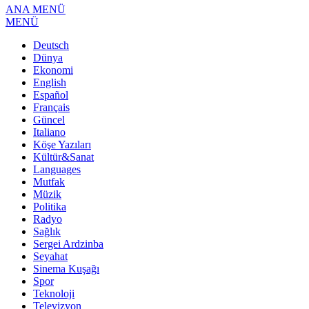
ANA MENÜ
MENÜ
Deutsch
Dünya
Ekonomi
English
Español
Français
Güncel
Italiano
Köşe Yazıları
Kültür&Sanat
Languages
Mutfak
Müzik
Politika
Radyo
Sağlık
Sergei Ardzinba
Seyahat
Sinema Kuşağı
Spor
Teknoloji
Televizyon