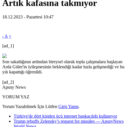
Artık kafasına takmıyor
18.12.2023 - Pazartesi 10:47
-
A
+
[ad_1]
Son sakatlığının ardından bireysel olarak topla çalışmalara başlayan
Arda Güler'in iyileşmesinin beklendiği kadar hızla gelişmediği ve bu
yılı kapattığı öğrenildi.
[ad_2]
Apsny News
YORUM YAZ
Yorum Yazabilmek İçin Lütfen
Giriş Yapın
.
Türkiye'de dört kişiden üçü internet bankacılığı kullanıyor
Trump rebuffs Zelensky’s request for missiles — ApsnyNews
World News