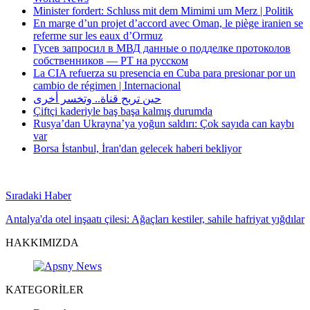
Minister fordert: Schluss mit dem Mimimi um Merz | Politik
En marge d’un projet d’accord avec Oman, le piège iranien se
referme sur les eaux d’Ormuz
Гусев запросил в МВД данные о подделке протоколов
собственников — РТ на русском
La CIA refuerza su presencia en Cuba para presionar por un
cambio de régimen | Internacional
حين تربح قناة.. وتخسر أخرى
Çiftçi kaderiyle baş başa kalmış durumda
Rusya’dan Ukrayna’ya yoğun saldırı: Çok sayıda can kaybı
var
Borsa İstanbul, İran'dan gelecek haberi bekliyor
Sıradaki Haber
Antalya'da otel inşaatı çilesi: Ağaçları kestiler, sahile hafriyat yığdılar
HAKKIMIZDA
KATEGORİLER