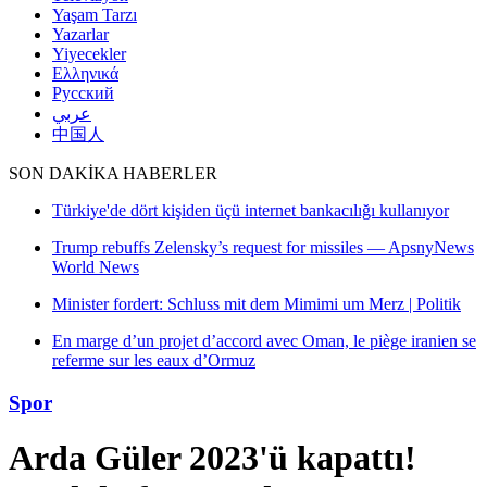
Yaşam Tarzı
Yazarlar
Yiyecekler
Ελληνικά
Русский
عربي
中国人
SON DAKİKA HABERLER
ıyor
snyNews
litik
anien se
Spor
Arda Güler 2023'ü kapattı!