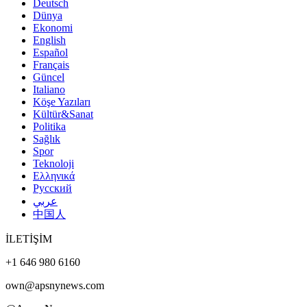
Deutsch
Dünya
Ekonomi
English
Español
Français
Güncel
Italiano
Köşe Yazıları
Kültür&Sanat
Politika
Sağlık
Spor
Teknoloji
Ελληνικά
Русский
عربي
中国人
İLETİŞİM
+1 646 980 6160
own@apsnynews.com