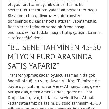
oluyor. Taraftarın uyanık olması lazım. Bu
beklentiler tesadüfen yaratılan beklentiler değil.
Biz adım adım gidiyoruz. Hiçbir transfer
döneminde bu kadar nokta atışları yapmamıştık.
Becao transferinden sonra bir frene basıp
önümüzdeki haftadaki maçı atlatıp çalışmalarımızı
sürdüreceğiz" dedi.
"BU SENE TAHMİNEN 45-50
MİLYON EURO ARASINDA
SATIŞ YAPARIZ"
Transfer yapmak kadar oyuncu satmanın da çok
önemli olduğunu vurgulayan Ali Koç, "Elimizde de
böyle oyuncularımız var. Gerek Almanya'dan, gerek
Avrupa'dan, gerek Amerika'dan, gerek de Orta
Doğu'dan ilgi var, bu da bizi sevindiriyor. Almak
kadar satmamız da lazım. Bu sene tahminim 45-50
milyon euro arasında satış yaparız, bunu doğru