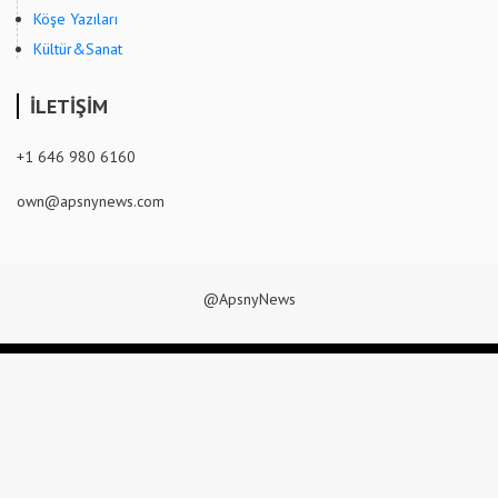
Köşe Yazıları
Kültür&Sanat
İLETİŞİM
+1 646 980 6160
own@apsnynews.com
@ApsnyNews