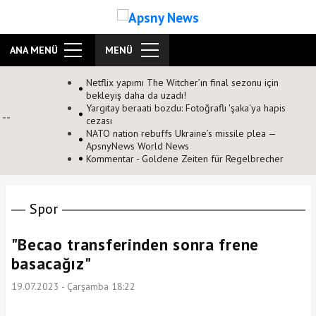
ANA MENÜ
MENÜ
ın final sezonu için
ğraflı 'şaka'ya hapis
e’s missile plea —
en für Regelbrecher
Spor
"Becao transferinden sonra frene
basacağız"
19.07.2023 - Çarşamba 18:22