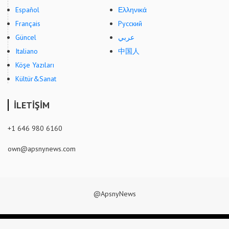
Español
Ελληνικά
Français
Русский
Güncel
عربي
Italiano
中国人
Köşe Yazıları
Kültür&Sanat
İLETİŞİM
+1 646 980 6160
own@apsnynews.com
@ApsnyNews