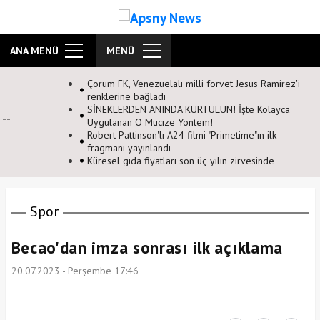
ANA MENÜ
MENÜ
t Jesus Ramirez'i
 İşte Kolayca
etime"ın ilk
n zirvesinde
Spor
Becao'dan imza sonrası ilk açıklama
20.07.2023 - Perşembe 17:46