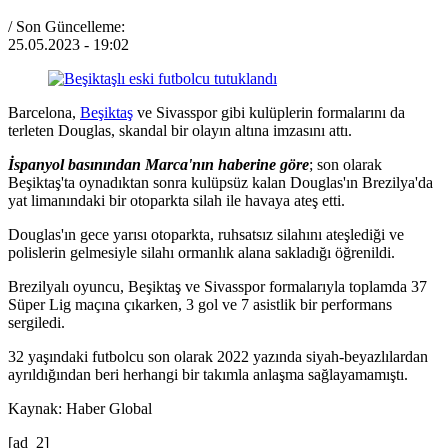
/ Son Güncelleme:
25.05.2023
- 19:02
Barcelona,
Beşiktaş
ve Sivasspor gibi kulüplerin formalarını da
terleten Douglas, skandal bir olayın altına imzasını attı.
İspanyol basınından Marca'nın haberine göre
; son olarak
Beşiktaş'ta oynadıktan sonra kulüpsüz kalan Douglas'ın Brezilya'da
yat limanındaki bir otoparkta silah ile havaya ateş etti.
Douglas'ın gece yarısı otoparkta, ruhsatsız silahını ateşlediği ve
polislerin gelmesiyle silahı ormanlık alana sakladığı öğrenildi.
Brezilyalı oyuncu, Beşiktaş ve Sivasspor formalarıyla toplamda 37
Süper Lig maçına çıkarken, 3 gol ve 7 asistlik bir performans
sergiledi.
32 yaşındaki futbolcu son olarak 2022 yazında siyah-beyazlılardan
ayrıldığından beri herhangi bir takımla anlaşma sağlayamamıştı.
Kaynak: Haber Global
[ad_2]