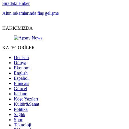
Sıradaki Haber
Altın rakamlarında flaş gelişme
HAKKIMIZDA
KATEGORİLER
Deutsch
Dünya
Ekonomi
English
Español
Français
Güncel
Italiano
Köşe Yazıları
Kültür&Sanat
Politika
Sağlık
Spor
Teknoloji