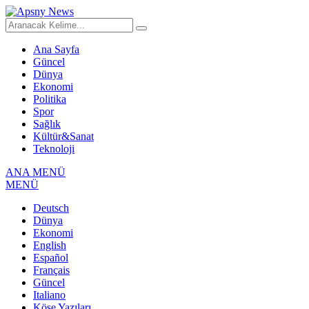
Ana Sayfa
Güncel
Dünya
Ekonomi
Politika
Spor
Sağlık
Kültür&Sanat
Teknoloji
ANA MENÜ
MENÜ
Deutsch
Dünya
Ekonomi
English
Español
Français
Güncel
Italiano
Köşe Yazıları