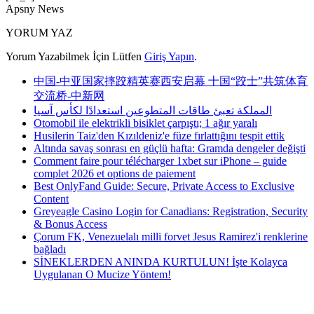
Apsny News
YORUM YAZ
Yorum Yazabilmek İçin Lütfen
Giriş Yapın
.
中国-中亚国家摔跤精英赛西安启幕 十国“跤士”共筑体育
交流桥-中新网
المملكة تعبئ طاقات المتطوعين استعدادًا لكأس آسيا
Otomobil ile elektrikli bisiklet çarpıştı; 1 ağır yaralı
Husilerin Taiz'den Kızıldeniz'e füze fırlattığını tespit ettik
Altında savaş sonrası en güçlü hafta: Gramda dengeler değişti
Comment faire pour télécharger 1xbet sur iPhone – guide
complet 2026 et options de paiement
Best OnlyFand Guide: Secure, Private Access to Exclusive
Content
Greyeagle Casino Login for Canadians: Registration, Security
& Bonus Access
Çorum FK, Venezuelalı milli forvet Jesus Ramirez'i renklerine
bağladı
SİNEKLERDEN ANINDA KURTULUN! İşte Kolayca
Uygulanan O Mucize Yöntem!