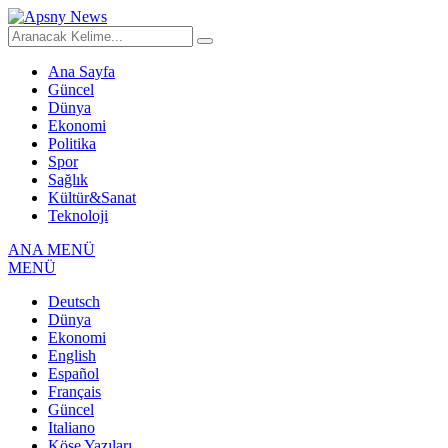
Ana Sayfa
Güncel
Dünya
Ekonomi
Politika
Spor
Sağlık
Kültür&Sanat
Teknoloji
ANA MENÜ
MENÜ
Deutsch
Dünya
Ekonomi
English
Español
Français
Güncel
Italiano
Köşe Yazıları