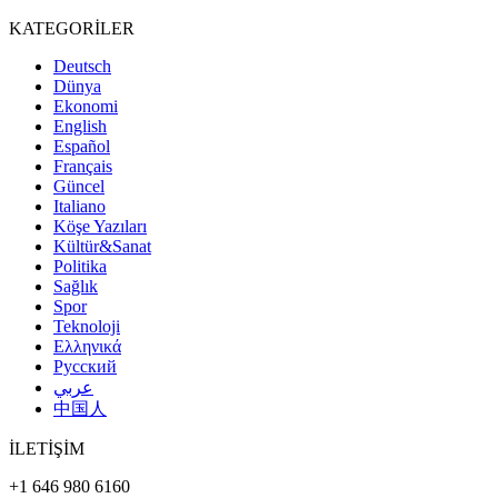
KATEGORİLER
Deutsch
Dünya
Ekonomi
English
Español
Français
Güncel
Italiano
Köşe Yazıları
Kültür&Sanat
Politika
Sağlık
Spor
Teknoloji
Ελληνικά
Русский
عربي
中国人
İLETİŞİM
+1 646 980 6160