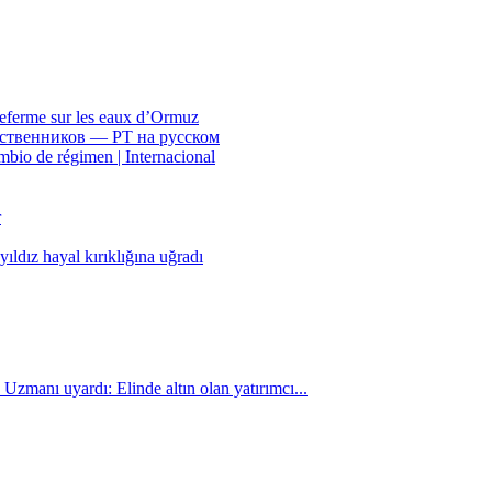
referme sur les eaux d’Ormuz
бственников — РТ на русском
mbio de régimen | Internacional
r
ldız hayal kırıklığına uğradı
Uzmanı uyardı: Elinde altın olan yatırımcı...