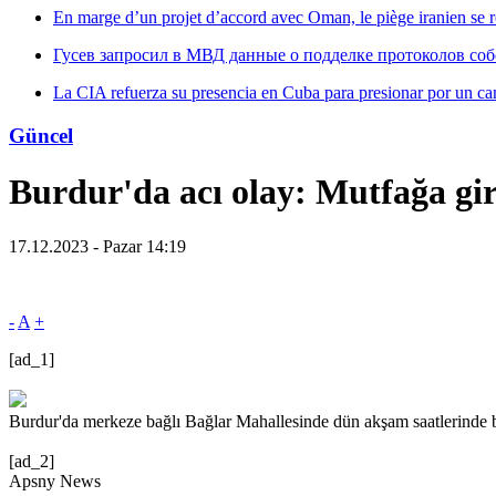
En marge d’un projet d’accord avec Oman, le piège iranien se 
Гусев запросил в МВД данные о подделке протоколов со
La CIA refuerza su presencia en Cuba para presionar por un ca
Güncel
Burdur'da acı olay: Mutfağa gir
17.12.2023 - Pazar 14:19
-
A
+
[ad_1]
Burdur'da merkeze bağlı Bağlar Mahallesinde dün akşam saatlerinde b
[ad_2]
Apsny News