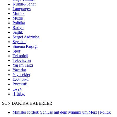
Kültür&Sanat
Languages
Mutfak
Müzik
Politika
Radyo
Sağlık
Sergei Ardzinba
Seyahat
Sinema Kuşağı
Spor
Teknoloji
Televizyon
Yaşam Tarzı
Yazarlar
Yiyecekler
Ελληνικά
Русский
عربي
中国人
SON DAKİKA HABERLER
Minister fordert: Schluss mit dem Mimimi um Merz | Politik