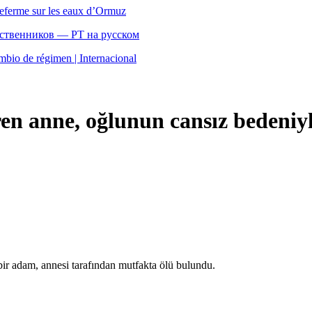
referme sur les eaux d’Ormuz
бственников — РТ на русском
mbio de régimen | Internacional
en anne, oğlunun cansız bedeniyle
ir adam, annesi tarafından mutfakta ölü bulundu.