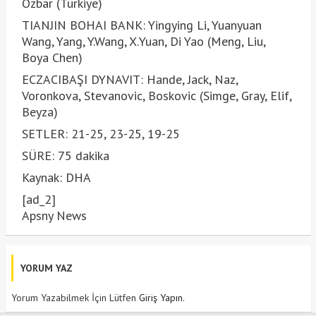
Özbar (Türkiye)
TIANJIN BOHAI BANK: Yingying Li, Yuanyuan
Wang, Yang, Y.Wang, X.Yuan, Di Yao (Meng, Liu,
Boya Chen)
ECZACIBAŞI DYNAVIT: Hande, Jack, Naz,
Voronkova, Stevanovic, Boskovic (Simge, Gray, Elif,
Beyza)
SETLER: 21-25, 23-25, 19-25
SÜRE: 75 dakika
Kaynak: DHA
[ad_2]
Apsny News
YORUM YAZ
Yorum Yazabilmek İçin Lütfen
Giriş Yapın
.