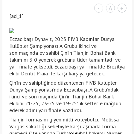
-
A
+
[ad_1]
Eczacıbaşı Dynavit, 2023 FIVB Kadınlar Dünya
Kulüpler Şampiyonası A Grubu ikinci ve
son maçında ev sahibi Çin’in Tianjin Bohai Bank
takımını 3-0 yenerek grubunu lider tamamladı ve
yarı finale yükseldi. Eczacıbaşı yarı finalde Brezilya
ekibi Dentil Praia ile karşı karşıya gelecek.
Çin’in ev sahipliğinde düzenlenen FIVB Kulüpler
Dünya Şampiyonası’nda Eczacıbaşı, A Grubu’ndaki
ikinci ve son maçında Çin’in Tianjin Bohai Bank
ekibini 21-25, 23-25 ve 19-25'lik setlerle mağlup
ederek adını yarı finale yazdırdı.
Tianjin formasını giyen milli voleybolcu Melissa
Vargas sakatlığı sebebiyle karşılaşmada forma
giymedi. Öte yandan Türk
voleybol
hakemi Nurper