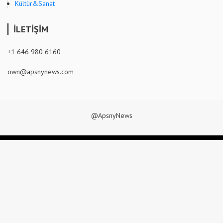
Kültür&Sanat
İLETİŞİM
+1 646 980 6160
own@apsnynews.com
@ApsnyNews