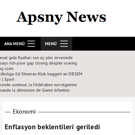
ANA MENÜ
MENÜ
n zirvesinde
spite soaring
ggert an DIESEM
n norvégienne
Infantino
Ekonomi
Enflasyon beklentileri geriledi