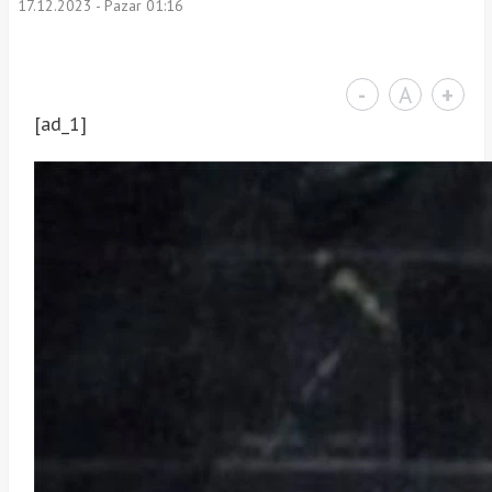
17.12.2023 - Pazar 01:16
-
A
+
[ad_1]