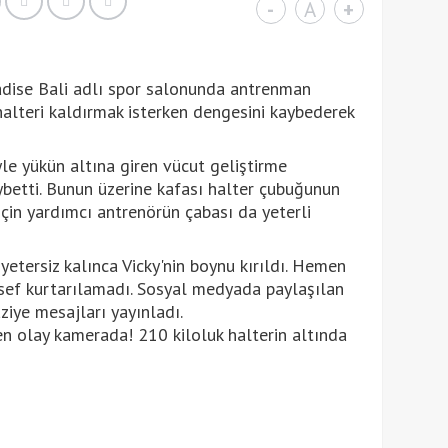
-
A
+
dise Bali adlı spor salonunda antrenman
 halteri kaldırmak isterken dengesini kaybederek
e yükün altına giren vücut geliştirme
ybetti. Bunun üzerine kafası halter çubuğunun
için yardımcı antrenörün çabası da yeterli
etersiz kalınca Vicky'nin boynu kırıldı. Hemen
sef kurtarılamadı. Sosyal medyada paylaşılan
aziye mesajları yayınladı.