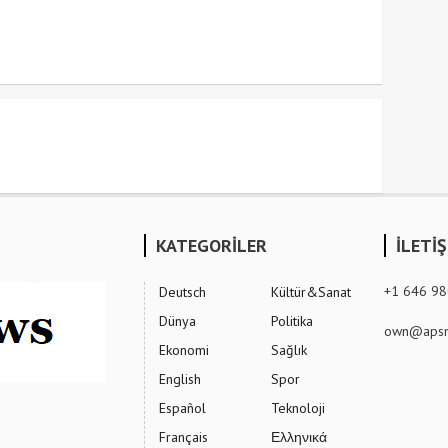
KATEGORİLER
İLETİ
+1 646 9
Deutsch
Kültür&Sanat
Dünya
Politika
own@apsn
Ekonomi
Sağlık
English
Spor
Español
Teknoloji
Français
Ελληνικά