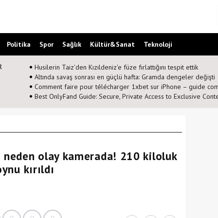
Politika
Spor
Sağlık
Kültür&Sanat
Teknoloji
R
Husilerin Taiz'den Kızıldeniz'e füze fırlattığını tespit ettik
Altında savaş sonrası en güçlü hafta: Gramda dengeler değişti
Comment faire pour télécharger 1xbet sur iPhone – guide co
Best OnlyFand Guide: Secure, Private Access to Exclusive Cont
neden olay kamerada! 210 kiloluk
oynu kırıldı