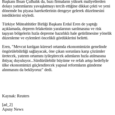
Başkanı İhsan Çulhalık da, bazı firmaların yüksek maliyetlerden
dolayı yatırımlarını yavaşlatmayı tercih ettiğine dikkat çekti ve yeni
dönemde bu piyasa hareketlerinin dengeye gelerek düzelmesini
istediklerini söyledi.
Türkiye Müteahhitler Birliği Başkanı Erdal Eren de yaptığı
açıklamada, deprem felaketinin yaralarının sarılmasına ve risk
taşıyan bölgelerin hızla depreme hazırlıklı hale getirilmesine yönelik
düzenleme ve eylemleri öncelikli gördüklerini belirtti.
Eren, "Mevcut kırılgan küresel ortamda ekonomimizin genelinde
öngörülebilirliği sağlayacak, öne çıkan sorunlara karşı çözümler
üretecek, yatırım ortamını iyileştirecek adımların hızla atılmasına
ihtiyaç duyuluyor...Sürdürülebilir büyüme ve refah artışı hedefiyle
ülke ekonomimizi güçlendirecek yapısal reformların gündeme
alınmasını da bekliyoruz" dedi.
Kaynak: Reuters
[ad_2]
Apsny News