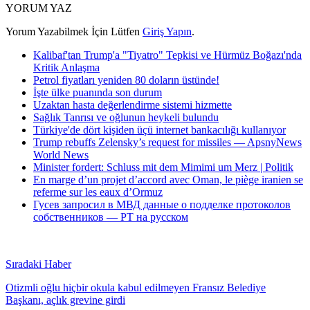
YORUM YAZ
Yorum Yazabilmek İçin Lütfen
Giriş Yapın
.
Kalibaf'tan Trump'a "Tiyatro" Tepkisi ve Hürmüz Boğazı'nda
Kritik Anlaşma
Petrol fiyatları yeniden 80 doların üstünde!
İşte ülke puanında son durum
Uzaktan hasta değerlendirme sistemi hizmette
Sağlık Tanrısı ve oğlunun heykeli bulundu
Türkiye'de dört kişiden üçü internet bankacılığı kullanıyor
Trump rebuffs Zelensky’s request for missiles — ApsnyNews
World News
Minister fordert: Schluss mit dem Mimimi um Merz | Politik
En marge d’un projet d’accord avec Oman, le piège iranien se
referme sur les eaux d’Ormuz
Гусев запросил в МВД данные о подделке протоколов
собственников — РТ на русском
Sıradaki Haber
Otizmli oğlu hiçbir okula kabul edilmeyen Fransız Belediye
Başkanı, açlık grevine girdi