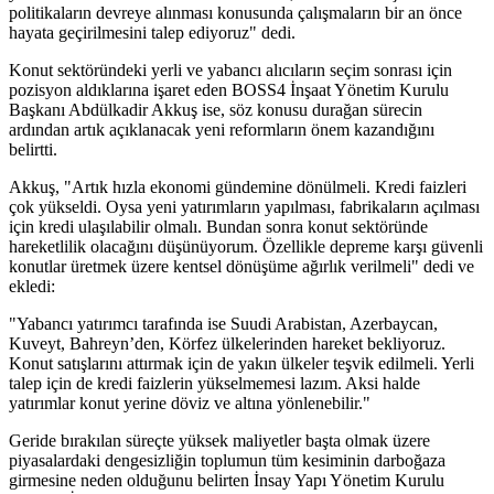
politikaların devreye alınması konusunda çalışmaların bir an önce
hayata geçirilmesini talep ediyoruz" dedi.
Konut sektöründeki yerli ve yabancı alıcıların seçim sonrası için
pozisyon aldıklarına işaret eden BOSS4 İnşaat Yönetim Kurulu
Başkanı Abdülkadir Akkuş ise, söz konusu durağan sürecin
ardından artık açıklanacak yeni reformların önem kazandığını
belirtti.
Akkuş, "Artık hızla ekonomi gündemine dönülmeli. Kredi faizleri
çok yükseldi. Oysa yeni yatırımların yapılması, fabrikaların açılması
için kredi ulaşılabilir olmalı. Bundan sonra konut sektöründe
hareketlilik olacağını düşünüyorum. Özellikle depreme karşı güvenli
konutlar üretmek üzere kentsel dönüşüme ağırlık verilmeli" dedi ve
ekledi:
"Yabancı yatırımcı tarafında ise Suudi Arabistan, Azerbaycan,
Kuveyt, Bahreyn’den, Körfez ülkelerinden hareket bekliyoruz.
Konut satışlarını attırmak için de yakın ülkeler teşvik edilmeli. Yerli
talep için de kredi faizlerin yükselmemesi lazım. Aksi halde
yatırımlar konut yerine döviz ve altına yönlenebilir."
Geride bırakılan süreçte yüksek maliyetler başta olmak üzere
piyasalardaki dengesizliğin toplumun tüm kesiminin darboğaza
girmesine neden olduğunu belirten İnsay Yapı Yönetim Kurulu