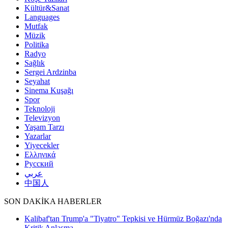
Kültür&Sanat
Languages
Mutfak
Müzik
Politika
Radyo
Sağlık
Sergei Ardzinba
Seyahat
Sinema Kuşağı
Spor
Teknoloji
Televizyon
Yaşam Tarzı
Yazarlar
Yiyecekler
Ελληνικά
Русский
عربي
中国人
SON DAKİKA HABERLER
Kalibaf'tan Trump'a "Tiyatro" Tepkisi ve Hürmüz Boğazı'nda
Kritik Anlaşma