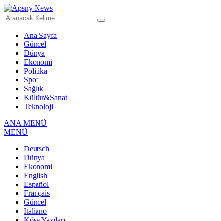
Ana Sayfa
Güncel
Dünya
Ekonomi
Politika
Spor
Sağlık
Kültür&Sanat
Teknoloji
ANA MENÜ
MENÜ
Deutsch
Dünya
Ekonomi
English
Español
Français
Güncel
Italiano
Köşe Yazıları