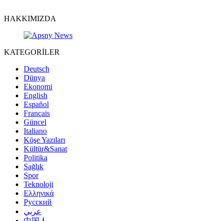
HAKKIMIZDA
KATEGORİLER
Deutsch
Dünya
Ekonomi
English
Español
Français
Güncel
Italiano
Köşe Yazıları
Kültür&Sanat
Politika
Sağlık
Spor
Teknoloji
Ελληνικά
Русский
عربي
中国人