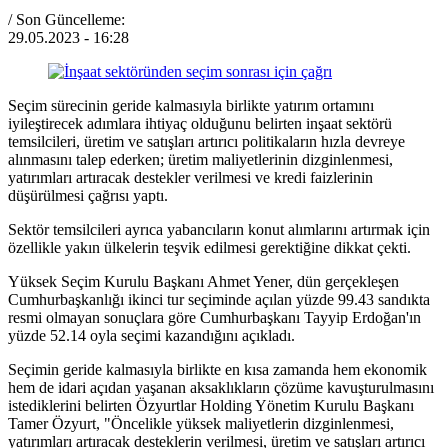
/ Son Güncelleme:
29.05.2023
- 16:28
Seçim sürecinin geride kalmasıyla birlikte yatırım ortamını
iyileştirecek adımlara ihtiyaç olduğunu belirten inşaat sektörü
temsilcileri, üretim ve satışları artırıcı politikaların hızla devreye
alınmasını talep ederken; üretim maliyetlerinin dizginlenmesi,
yatırımları artıracak destekler verilmesi ve kredi faizlerinin
düşürülmesi çağrısı yaptı.
Sektör temsilcileri ayrıca yabancıların konut alımlarını artırmak için
özellikle yakın ülkelerin teşvik edilmesi gerektiğine dikkat çekti.
Yüksek Seçim Kurulu Başkanı Ahmet Yener, dün gerçekleşen
Cumhurbaşkanlığı ikinci tur seçiminde açılan yüzde 99.43 sandıkta
resmi olmayan sonuçlara göre Cumhurbaşkanı Tayyip Erdoğan'ın
yüzde 52.14 oyla seçimi kazandığını açıkladı.
Seçimin geride kalmasıyla birlikte en kısa zamanda hem ekonomik
hem de idari açıdan yaşanan aksaklıkların çözüme kavuşturulmasını
istediklerini belirten Özyurtlar Holding Yönetim Kurulu Başkanı
Tamer Özyurt, "Öncelikle yüksek maliyetlerin dizginlenmesi,
yatırımları artıracak desteklerin verilmesi, üretim ve satışları artırıcı