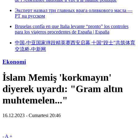
Эксперт назвал три главных врага оливкового масла —
РТ на русском
Bruselas confía en que Italia levante “pronto” los controles
para los viajeros procedentes de España | España
中国-中亚国家摔跤精英赛西安启幕 十国“跤士”共筑体育
交流桥-中新网
Ekonomi
İslam Memiş 'korkmayın'
diyerek uyardı: "Gram altın
muhtemelen..."
16.12.2023 - Cumartesi 20:46
-
A
+