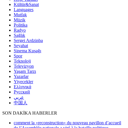
Kültür&Sanat
Languages
Mutfak
Müzik
Politika
Radyo
Sağlık
Sergei Ardzinba
Seyahat
Sinema Kuşağı
Spor
Teknoloji
Televizyon
Yaşam Tarzı
Yazarlar
Yiyecekler
Ελληνικά
Русский
عربي
中国人
SON DAKİKA HABERLER
comment la «reconstruction» du nouveau pavillon d’accueil
de l’Assemblée nationale a viré à la bataille politique