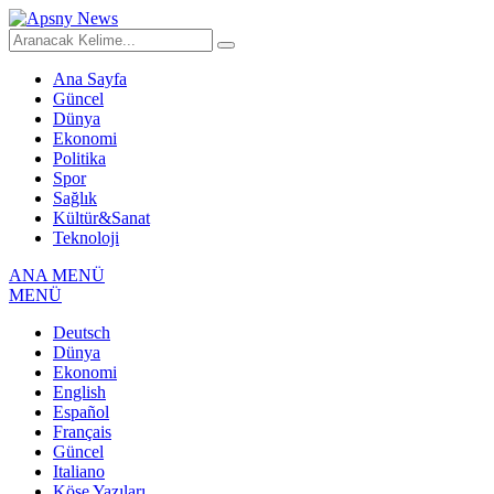
Ana Sayfa
Güncel
Dünya
Ekonomi
Politika
Spor
Sağlık
Kültür&Sanat
Teknoloji
ANA MENÜ
MENÜ
Deutsch
Dünya
Ekonomi
English
Español
Français
Güncel
Italiano
Köşe Yazıları