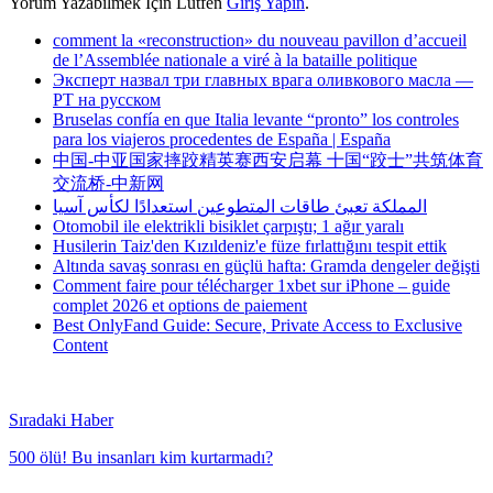
Yorum Yazabilmek İçin Lütfen
Giriş Yapın
.
comment la «reconstruction» du nouveau pavillon d’accueil
de l’Assemblée nationale a viré à la bataille politique
Эксперт назвал три главных врага оливкового масла —
РТ на русском
Bruselas confía en que Italia levante “pronto” los controles
para los viajeros procedentes de España | España
中国-中亚国家摔跤精英赛西安启幕 十国“跤士”共筑体育
交流桥-中新网
المملكة تعبئ طاقات المتطوعين استعدادًا لكأس آسيا
Otomobil ile elektrikli bisiklet çarpıştı; 1 ağır yaralı
Husilerin Taiz'den Kızıldeniz'e füze fırlattığını tespit ettik
Altında savaş sonrası en güçlü hafta: Gramda dengeler değişti
Comment faire pour télécharger 1xbet sur iPhone – guide
complet 2026 et options de paiement
Best OnlyFand Guide: Secure, Private Access to Exclusive
Content
Sıradaki Haber
500 ölü! Bu insanları kim kurtarmadı?