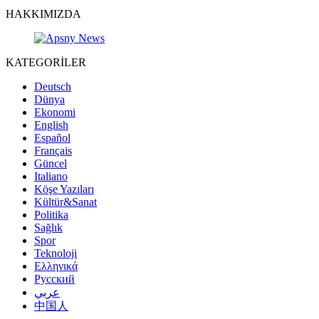
HAKKIMIZDA
KATEGORİLER
Deutsch
Dünya
Ekonomi
English
Español
Français
Güncel
Italiano
Köşe Yazıları
Kültür&Sanat
Politika
Sağlık
Spor
Teknoloji
Ελληνικά
Русский
عربي
中国人