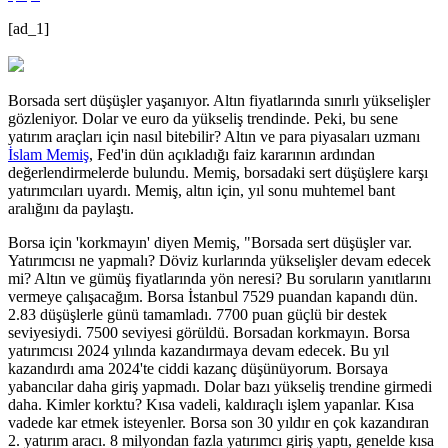
[ad_1]
Borsada sert düşüşler yaşanıyor. Altın fiyatlarında sınırlı yükselişler
gözleniyor. Dolar ve euro da yükseliş trendinde. Peki, bu sene
yatırım araçları için nasıl bitebilir? Altın ve para piyasaları uzmanı
İslam Memiş
, Fed'in dün açıkladığı faiz kararının ardından
değerlendirmelerde bulundu. Memiş, borsadaki sert düşüşlere karşı
yatırımcıları uyardı. Memiş, altın için, yıl sonu muhtemel bant
aralığını da paylaştı.
Borsa için 'korkmayın' diyen Memiş, "Borsada sert düşüşler var.
Yatırımcısı ne yapmalı? Döviz kurlarında yükselişler devam edecek
mi? Altın ve gümüş fiyatlarında yön neresi? Bu soruların yanıtlarını
vermeye çalışacağım. Borsa İstanbul 7529 puandan kapandı dün.
2.83 düşüşlerle günü tamamladı. 7700 puan güçlü bir destek
seviyesiydi. 7500 seviyesi görüldü. Borsadan korkmayın. Borsa
yatırımcısı 2024 yılında kazandırmaya devam edecek. Bu yıl
kazandırdı ama 2024'te ciddi kazanç düşünüyorum. Borsaya
yabancılar daha giriş yapmadı. Dolar bazı yükseliş trendine girmedi
daha. Kimler korktu? Kısa vadeli, kaldıraçlı işlem yapanlar. Kısa
vadede kar etmek isteyenler. Borsa son 30 yıldır en çok kazandıran
2. yatırım aracı. 8 milyondan fazla yatırımcı giriş yaptı, genelde kısa