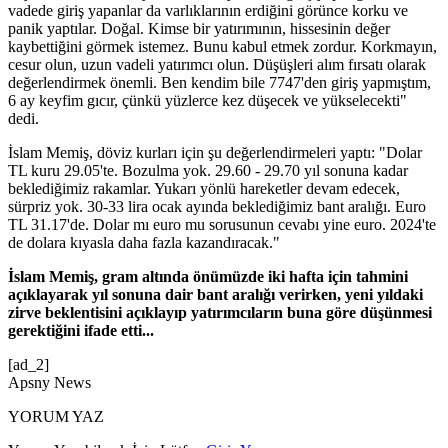
vadede giriş yapanlar da varlıklarının erdiğini görünce korku ve
panik yaptılar. Doğal. Kimse bir yatırımının, hissesinin değer
kaybettiğini görmek istemez. Bunu kabul etmek zordur. Korkmayın,
cesur olun, uzun vadeli yatırımcı olun. Düşüşleri alım fırsatı olarak
değerlendirmek önemli. Ben kendim bile 7747'den giriş yapmıştım,
6 ay keyfim gıcır, çünkü yüzlerce kez düşecek ve yükselecekti"
dedi.
İslam Memiş, döviz kurları için şu değerlendirmeleri yaptı: "Dolar
TL kuru 29.05'te. Bozulma yok. 29.60 - 29.70 yıl sonuna kadar
beklediğimiz rakamlar. Yukarı yönlü hareketler devam edecek,
sürpriz yok. 30-33 lira ocak ayında beklediğimiz bant aralığı. Euro
TL 31.17'de. Dolar mı euro mu sorusunun cevabı yine euro. 2024'te
de dolara kıyasla daha fazla kazandıracak."
İslam Memiş, gram altında önümüzde iki hafta için tahmini
açıklayarak yıl sonuna dair bant aralığı verirken, yeni yıldaki
zirve beklentisini açıklayıp yatırımcıların buna göre düşünmesi
gerektiğini ifade etti...
[ad_2]
Apsny News
YORUM YAZ