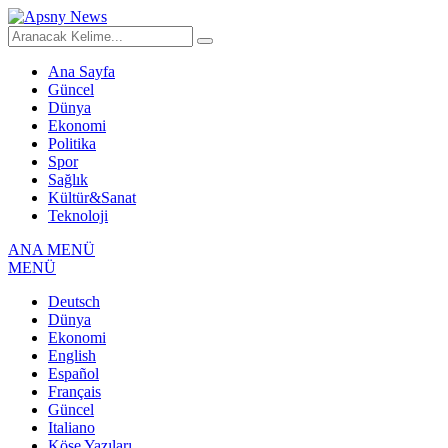
Ana Sayfa
Güncel
Dünya
Ekonomi
Politika
Spor
Sağlık
Kültür&Sanat
Teknoloji
ANA MENÜ
MENÜ
Deutsch
Dünya
Ekonomi
English
Español
Français
Güncel
Italiano
Köşe Yazıları