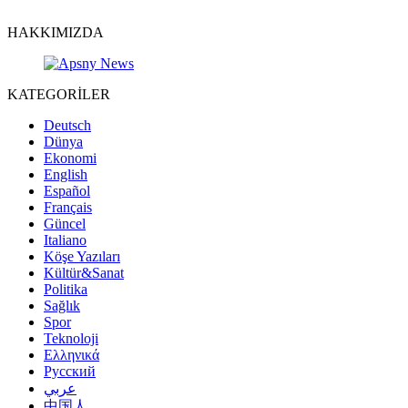
HAKKIMIZDA
KATEGORİLER
Deutsch
Dünya
Ekonomi
English
Español
Français
Güncel
Italiano
Köşe Yazıları
Kültür&Sanat
Politika
Sağlık
Spor
Teknoloji
Ελληνικά
Русский
عربي
中国人