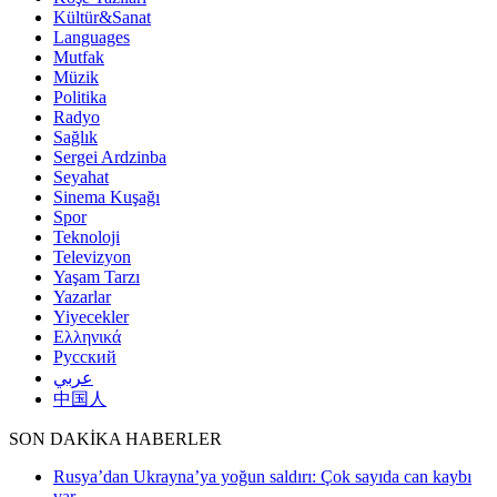
Kültür&Sanat
Languages
Mutfak
Müzik
Politika
Radyo
Sağlık
Sergei Ardzinba
Seyahat
Sinema Kuşağı
Spor
Teknoloji
Televizyon
Yaşam Tarzı
Yazarlar
Yiyecekler
Ελληνικά
Русский
عربي
中国人
SON DAKİKA HABERLER
Rusya’dan Ukrayna’ya yoğun saldırı: Çok sayıda can kaybı
var