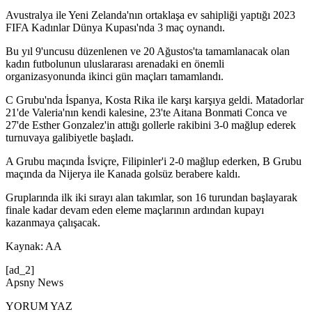
Avustralya ile Yeni Zelanda'nın ortaklaşa ev sahipliği yaptığı 2023
FIFA Kadınlar Dünya Kupası'nda 3 maç oynandı.
Bu yıl 9'uncusu düzenlenen ve 20 Ağustos'ta tamamlanacak olan
kadın futbolunun uluslararası arenadaki en önemli
organizasyonunda ikinci gün maçları tamamlandı.
C Grubu'nda İspanya, Kosta Rika ile karşı karşıya geldi. Matadorlar
21'de Valeria'nın kendi kalesine, 23'te Aitana Bonmati Conca ve
27'de Esther Gonzalez'in attığı gollerle rakibini 3-0 mağlup ederek
turnuvaya galibiyetle başladı.
A Grubu maçında İsviçre, Filipinler'i 2-0 mağlup ederken, B Grubu
maçında da Nijerya ile Kanada golsüz berabere kaldı.
Gruplarında ilk iki sırayı alan takımlar, son 16 turundan başlayarak
finale kadar devam eden eleme maçlarının ardından kupayı
kazanmaya çalışacak.
Kaynak: AA
[ad_2]
Apsny News
YORUM YAZ