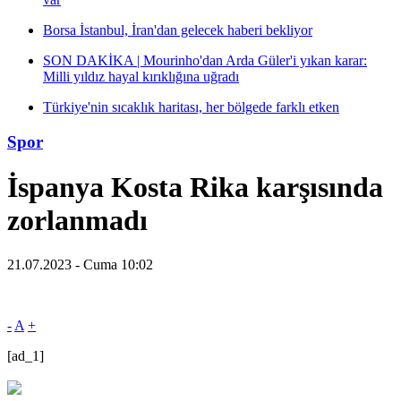
Borsa İstanbul, İran'dan gelecek haberi bekliyor
SON DAKİKA | Mourinho'dan Arda Güler'i yıkan karar:
Milli yıldız hayal kırıklığına uğradı
Türkiye'nin sıcaklık haritası, her bölgede farklı etken
Spor
İspanya Kosta Rika karşısında
zorlanmadı
21.07.2023 - Cuma 10:02
-
A
+
[ad_1]