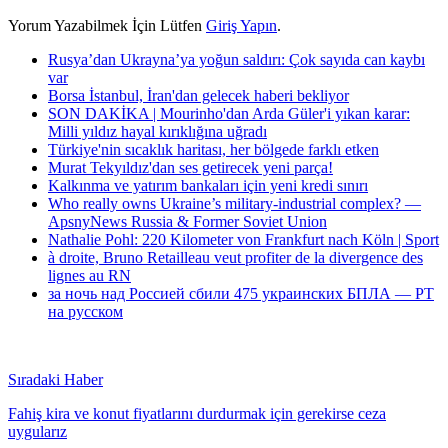
Yorum Yazabilmek İçin Lütfen
Giriş Yapın
.
Rusya’dan Ukrayna’ya yoğun saldırı: Çok sayıda can kaybı
var
Borsa İstanbul, İran'dan gelecek haberi bekliyor
SON DAKİKA | Mourinho'dan Arda Güler'i yıkan karar:
Milli yıldız hayal kırıklığına uğradı
Türkiye'nin sıcaklık haritası, her bölgede farklı etken
Murat Tekyıldız'dan ses getirecek yeni parça!
Kalkınma ve yatırım bankaları için yeni kredi sınırı
Who really owns Ukraine’s military-industrial complex? —
ApsnyNews Russia & Former Soviet Union
Nathalie Pohl: 220 Kilometer von Frankfurt nach Köln | Sport
à droite, Bruno Retailleau veut profiter de la divergence des
lignes au RN
за ночь над Россией сбили 475 украинских БПЛА — РТ
на русском
Sıradaki Haber
Fahiş kira ve konut fiyatlarını durdurmak için gerekirse ceza
uygularız