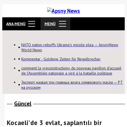
ANA MENÜ
MENÜ
NATO nation rebuffs Ukraine’s missile plea — ApsnyNews
World News
Kommentar - Goldene Zeiten für Regelbrecher
comment la «reconstruction» du nouveau pavillon d’accueil
de l’Assemblée nationale a viré à la bataille politique
Эксперт назвал три главных врага оливкового масла — РТ
на русском
Güncel
Kocaeli'de 3 evlat, saplantılı bir