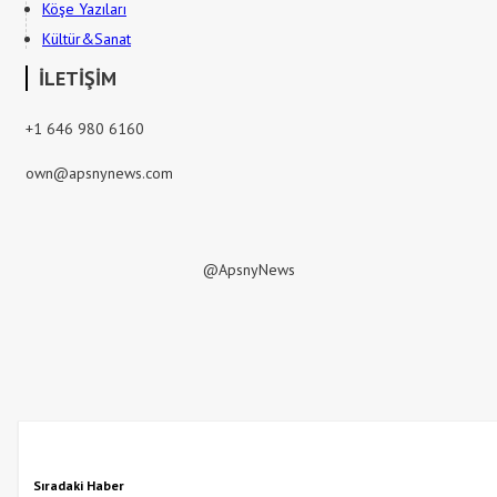
Köşe Yazıları
Kültür&Sanat
İLETİŞİM
+1 646 980 6160
own@apsnynews.com
@ApsnyNews
Sıradaki Haber