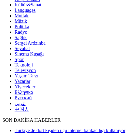
Kültür&Sanat
Languages
Mutfak
Müzik
Politika
Radyo
Sağlık
Sergei Ardzinba
Seyahat
Sinema Kuşağı
Spor
Teknoloji
Televizyon
Yaşam Tarzı
Yazarlar
Yiyecekler
Ελληνικά
Русский
عربي
中国人
SON DAKİKA HABERLER
Türkiye'de dört kişiden üçü internet bankacılığı kullanıyor