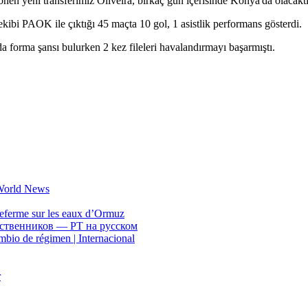
nen yeni transferimiz Oliveira, birkaç gün içerisinde Konya'da olacaktır”
ekibi PAOK ile çıktığı 45 maçta 10 gol, 1 asistlik performans gösterdi.
a forma şansı bulurken 2 kez fileleri havalandırmayı başarmıştı.
 World News
referme sur les eaux d’Ormuz
бственников — РТ на русском
mbio de régimen | Internacional
r