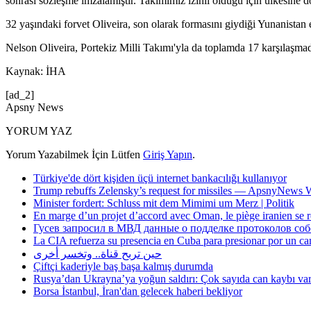
sonrası sözleşme imzalamıştır. Takımımız izinli olduğu için ülkesine dö
32 yaşındaki forvet Oliveira, son olarak formasını giydiği Yunanistan 
Nelson Oliveira, Portekiz Milli Takımı'yla da toplamda 17 karşılaşmad
Kaynak: İHA
[ad_2]
Apsny News
YORUM YAZ
Yorum Yazabilmek İçin Lütfen
Giriş Yapın
.
Türkiye'de dört kişiden üçü internet bankacılığı kullanıyor
Trump rebuffs Zelensky’s request for missiles — ApsnyNews
Minister fordert: Schluss mit dem Mimimi um Merz | Politik
En marge d’un projet d’accord avec Oman, le piège iranien se 
Гусев запросил в МВД данные о подделке протоколов со
La CIA refuerza su presencia en Cuba para presionar por un ca
حين تربح قناة.. وتخسر أخرى
Çiftçi kaderiyle baş başa kalmış durumda
Rusya’dan Ukrayna’ya yoğun saldırı: Çok sayıda can kaybı va
Borsa İstanbul, İran'dan gelecek haberi bekliyor