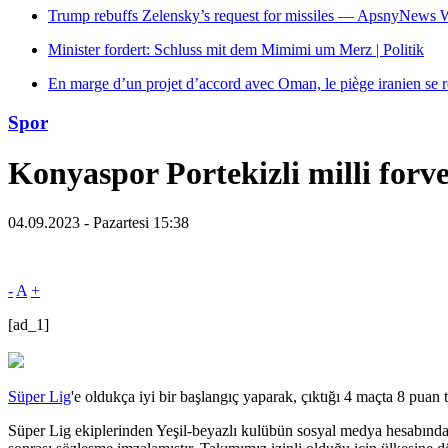
Trump rebuffs Zelensky’s request for missiles — ApsnyNews
Minister fordert: Schluss mit dem Mimimi um Merz | Politik
En marge d’un projet d’accord avec Oman, le piège iranien se 
Spor
Konyaspor Portekizli milli forvet
04.09.2023 - Pazartesi 15:38
-
A
+
[ad_1]
Süper Lig
'e oldukça iyi bir başlangıç yaparak, çıktığı 4 maçta 8 puan 
Süper Lig ekiplerinden Yeşil-beyazlı kulübün sosyal medya hesabından 