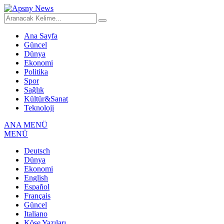
Ana Sayfa
Güncel
Dünya
Ekonomi
Politika
Spor
Sağlık
Kültür&Sanat
Teknoloji
ANA MENÜ
MENÜ
Deutsch
Dünya
Ekonomi
English
Español
Français
Güncel
Italiano
Köşe Yazıları