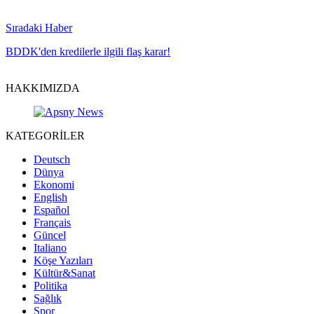
Sıradaki Haber
BDDK'den kredilerle ilgili flaş karar!
HAKKIMIZDA
KATEGORİLER
Deutsch
Dünya
Ekonomi
English
Español
Français
Güncel
Italiano
Köşe Yazıları
Kültür&Sanat
Politika
Sağlık
Spor