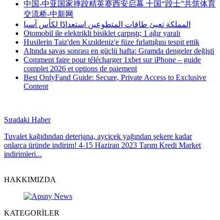
中国-中亚国家摔跤精英赛西安启幕 十国“跤士”共筑体育
交流桥-中新网
المملكة تعبئ طاقات المتطوعين استعدادًا لكأس آسيا
Otomobil ile elektrikli bisiklet çarpıştı; 1 ağır yaralı
Husilerin Taiz'den Kızıldeniz'e füze fırlattığını tespit ettik
Altında savaş sonrası en güçlü hafta: Gramda dengeler değişti
Comment faire pour télécharger 1xbet sur iPhone – guide
complet 2026 et options de paiement
Best OnlyFand Guide: Secure, Private Access to Exclusive
Content
Sıradaki Haber
Tuvalet kağıdından deterjana, ayçiçek yağından şekere kadar
onlarca üründe indirim! 4-15 Haziran 2023 Tarım Kredi Market
indirimleri...
HAKKIMIZDA
KATEGORİLER