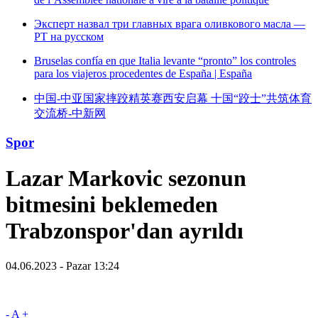
Эксперт назвал три главных врага оливкового масла —
РТ на русском
Bruselas confía en que Italia levante “pronto” los controles
para los viajeros procedentes de España | España
中国-中亚国家摔跤精英赛西安启幕 十国“跤士”共筑体育
交流桥-中新网
Spor
Lazar Markovic sezonun
bitmesini beklemeden
Trabzonspor'dan ayrıldı
04.06.2023 - Pazar 13:24
-
A
+