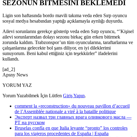
SEZONUN BİTMESİNİ BEKLEMEDİ
Ligin son haftasında bordo mavili takıma veda eden Sırp oyuncu
sosyal medya hesabından yaptığı açıklamayla ayrılığı duyurdu.
Ailevi sorunlarını gerekçe gösterip veda eden Sırp oyuncu, “’Kişisel
ailevi sorunlarımdan dolayı sezonu birkaç gün erken bitirmek
zorunda kaldım. Trabzonspor’un tüm oyuncularına, taraftarlarına ve
çalışanlarına gelecekte bol şans diliyor, en iyi dileklerimi
sunuyorum. Beni kabul ettiğiniz için teşekkürler” ifadelerini
kullandı.
[ad_2]
Apsny News
YORUM YAZ
Yorum Yazabilmek İçin Lütfen
Giriş Yapın
.
comment la «reconstruction» du nouveau pavillon d’accueil
de l’Assemblée nationale a viré à la bataille politique
Эксперт назвал три главных врага оливкового масла —
РТ на русском
Bruselas confía en que Italia levante “pronto” los controles
para los viajeros procedentes de España | España