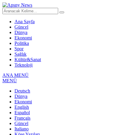
Ana Sayfa
Güncel
Dünya
Ekonomi
Politika
Spor
Sağlık
Kültür&Sanat
Teknoloji
ANA MENÜ
MENÜ
Deutsch
Dünya
Ekonomi
English
Español
Français
Güncel
Italiano
Köşe Yazıları