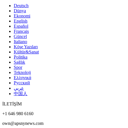
Deutsch
Dünya
Ekonomi
English
Español
Français
Güncel
Italiano
Köşe Yazıları
Kültür&Sanat
Politika
Sağlık
Spor
Teknoloji
Ελληνικά
Русский
عربي
中国人
İLETİŞİM
+1 646 980 6160
own@apsnynews.com