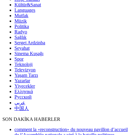
Kültür&Sanat
Languages
Mutfak
Müzik
Politika
Radyo
Sağlık
Sergei Ardzinba
Seyahat
Sinema Kuşağı
Spor
Teknoloji
Televizyon
Yaşam Tarzı
Yazarlar
Yiyecekler
Ελληνικά
Русский
عربي
中国人
SON DAKİKA HABERLER
comment la «reconstruction» du nouveau pavillon d’accueil
de l’Assemblée nationale a viré à la bataille politique