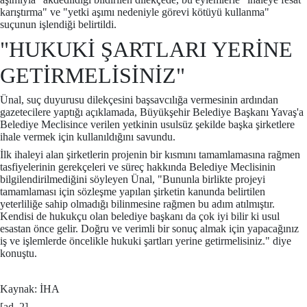
karıştırma" ve "yetki aşımı nedeniyle görevi kötüyü kullanma"
suçunun işlendiği belirtildi.
"HUKUKİ ŞARTLARI YERİNE
GETİRMELİSİNİZ"
Ünal, suç duyurusu dilekçesini başsavcılığa vermesinin ardından
gazetecilere yaptığı açıklamada, Büyükşehir Belediye Başkanı Yavaş'a
Belediye Meclisince verilen yetkinin usulsüz şekilde başka şirketlere
ihale vermek için kullanıldığını savundu.
İlk ihaleyi alan şirketlerin projenin bir kısmını tamamlamasına rağmen
tasfiyelerinin gerekçeleri ve süreç hakkında Belediye Meclisinin
bilgilendirilmediğini söyleyen Ünal, "Bununla birlikte projeyi
tamamlaması için sözleşme yapılan şirketin kanunda belirtilen
yeterliliğe sahip olmadığı bilinmesine rağmen bu adım atılmıştır.
Kendisi de hukukçu olan belediye başkanı da çok iyi bilir ki usul
esastan önce gelir. Doğru ve verimli bir sonuç almak için yapacağınız
iş ve işlemlerde öncelikle hukuki şartları yerine getirmelisiniz." diye
konuştu.
Kaynak: İHA
[ad_2]