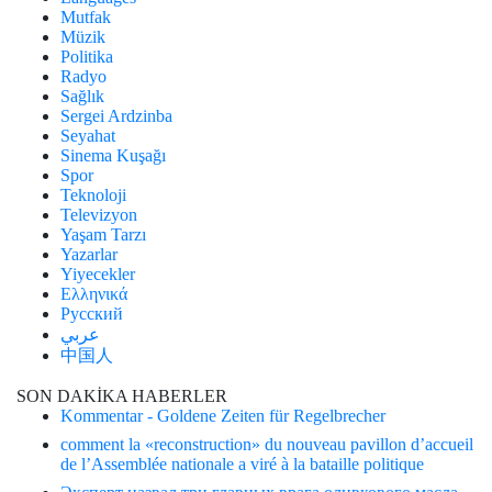
Mutfak
Müzik
Politika
Radyo
Sağlık
Sergei Ardzinba
Seyahat
Sinema Kuşağı
Spor
Teknoloji
Televizyon
Yaşam Tarzı
Yazarlar
Yiyecekler
Ελληνικά
Русский
عربي
中国人
SON DAKİKA HABERLER
Kommentar - Goldene Zeiten für Regelbrecher
comment la «reconstruction» du nouveau pavillon d’accueil
de l’Assemblée nationale a viré à la bataille politique