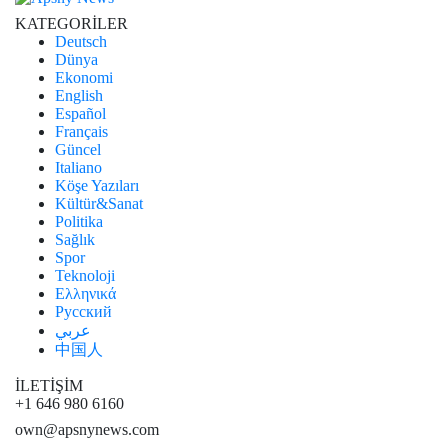
KATEGORİLER
Deutsch
Dünya
Ekonomi
English
Español
Français
Güncel
Italiano
Köşe Yazıları
Kültür&Sanat
Politika
Sağlık
Spor
Teknoloji
Ελληνικά
Русский
عربي
中国人
İLETİŞİM
+1 646 980 6160
own@apsnynews.com