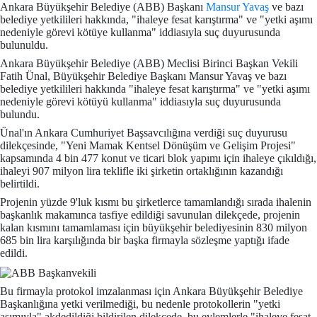
Ankara Büyükşehir Belediye (ABB) Başkanı
Mansur Yavaş
ve bazı
belediye yetkilileri hakkında, "ihaleye fesat karıştırma" ve "yetki aşımı
nedeniyle görevi kötüye kullanma" iddiasıyla suç duyurusunda
bulunuldu.
Ankara Büyükşehir Belediye (ABB) Meclisi Birinci Başkan Vekili
Fatih Ünal, Büyükşehir Belediye Başkanı Mansur Yavaş ve bazı
belediye yetkilileri hakkında "ihaleye fesat karıştırma" ve "yetki aşımı
nedeniyle görevi kötüyü kullanma" iddiasıyla suç duyurusunda
bulundu.
Ünal'ın Ankara Cumhuriyet Başsavcılığına verdiği suç duyurusu
dilekçesinde, "Yeni Mamak Kentsel Dönüşüm ve Gelişim Projesi"
kapsamında 4 bin 477 konut ve ticari blok yapımı için ihaleye çıkıldığı,
ihaleyi 907 milyon lira teklifle iki şirketin ortaklığının kazandığı
belirtildi.
Projenin yüzde 9'luk kısmı bu şirketlerce tamamlandığı sırada ihalenin
başkanlık makamınca tasfiye edildiği savunulan dilekçede, projenin
kalan kısmını tamamlaması için büyükşehir belediyesinin 830 milyon
685 bin lira karşılığında bir başka firmayla sözleşme yaptığı ifade
edildi.
Bu firmayla protokol imzalanması için Ankara Büyükşehir Belediye
Başkanlığına yetki verilmediği, bu nedenle protokollerin "yetki
aşımıyla" akdedildiği bildirilen dilekçede, bu eylemlerle "ihaleye fesat