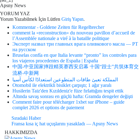
Apsny News
YORUM YAZ
Yorum Yazabilmek İçin Lütfen
Giriş Yapın
.
Kommentar - Goldene Zeiten für Regelbrecher
comment la «reconstruction» du nouveau pavillon d’accueil de
l’Assemblée nationale a viré à la bataille politique
Эксперт назвал три главных врага оливкового масла — РТ
на русском
Bruselas confía en que Italia levante “pronto” los controles para
los viajeros procedentes de España | España
中国-中亚国家摔跤精英赛西安启幕 十国“跤士”共筑体育交
流桥-中新网
المملكة تعبئ طاقات المتطوعين استعدادًا لكأس آسيا
Otomobil ile elektrikli bisiklet çarpıştı; 1 ağır yaralı
Husilerin Taiz'den Kızıldeniz'e füze fırlattığını tespit ettik
Altında savaş sonrası en güçlü hafta: Gramda dengeler değişti
Comment faire pour télécharger 1xbet sur iPhone – guide
complet 2026 et options de paiement
Sıradaki Haber
Fransa kısa iç hat uçuşlarını yasakladı — Apsny News
HAKKIMIZDA