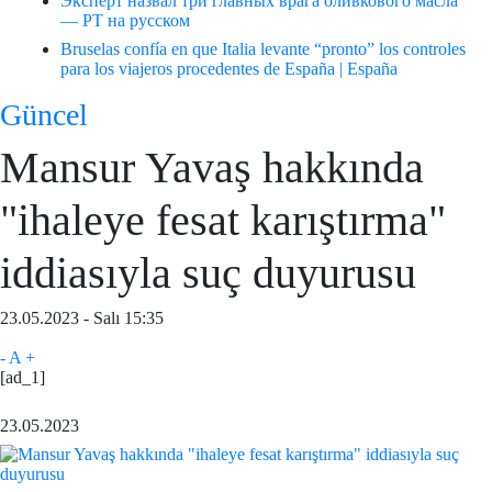
Эксперт назвал три главных врага оливкового масла
— РТ на русском
Bruselas confía en que Italia levante “pronto” los controles
para los viajeros procedentes de España | España
Güncel
Mansur Yavaş hakkında
"ihaleye fesat karıştırma"
iddiasıyla suç duyurusu
23.05.2023 - Salı 15:35
-
A
+
[ad_1]
23.05.2023