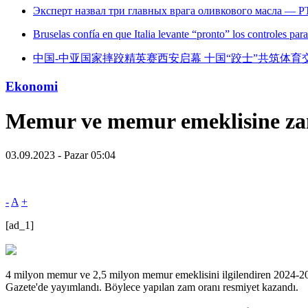
Эксперт назвал три главных врага оливкового масла — Р
Bruselas confía en que Italia levante “pronto” los controles par
中国-中亚国家摔跤精英赛西安启幕 十国“跤士”共筑体育
Ekonomi
Memur ve memur emeklisine za
03.09.2023 - Pazar 05:04
-
A
+
[ad_1]
4 milyon memur ve 2,5 milyon memur emeklisini ilgilendiren 2024-2025
Gazete'de yayımlandı. Böylece yapılan zam oranı resmiyet kazandı.