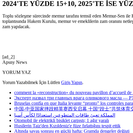
2024'TE YÜZDE 15+10, 2025'TE İSE Y
Toplu sözleşme sürecinde memur tarafını temsil eden Memur-Sen ile
toplantısında Hakem Kurulu, memur ve emeklilerin zam oranını netleştir
zam yapılacak.
[ad_2]
Apsny News
YORUM YAZ
Yorum Yazabilmek İçin Lütfen
Giriş Yapın
.
comment la «reconstruction» du nouveau pavillon d’accueil de l’
Эксперт назвал три главных врага оливкового масла — Р
Bruselas confía en que Italia levante “pronto” los controles par
中国-中亚国家摔跤精英赛西安启幕 十国“跤士”共筑体育
المملكة تعبئ طاقات المتطوعين استعدادًا لكأس آسيا
Otomobil ile elektrikli bisiklet çarpıştı; 1 ağır yaralı
Husilerin Taiz'den Kızıldeniz'e füze fırlattığını tespit ettik
Altında savaş sonrası en güçlü hafta: Gramda dengeler değişti