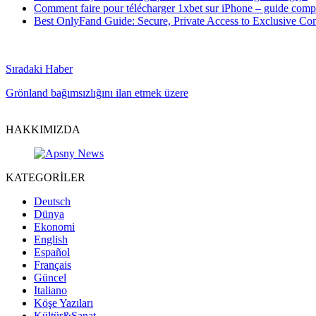
Comment faire pour télécharger 1xbet sur iPhone – guide compl
Best OnlyFand Guide: Secure, Private Access to Exclusive Con
Sıradaki Haber
Grönland bağımsızlığını ilan etmek üzere
HAKKIMIZDA
KATEGORİLER
Deutsch
Dünya
Ekonomi
English
Español
Français
Güncel
Italiano
Köşe Yazıları
Kültür&Sanat