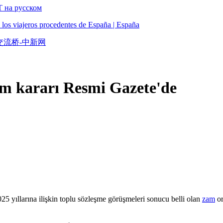
Т на русском
a los viajeros procedentes de España | España
交流桥-中新网
m kararı Resmi Gazete'de
 yıllarına ilişkin toplu sözleşme görüşmeleri sonucu belli olan
zam
or