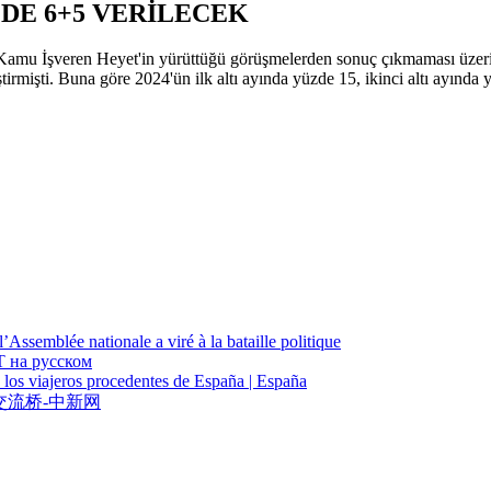
ÜZDE 6+5 VERİLECEK
 Kamu İşveren Heyet'in yürüttüğü görüşmelerden sonuç çıkmaması üzer
mişti. Buna göre 2024'ün ilk altı ayında yüzde 15, ikinci altı ayında yü
Assemblée nationale a viré à la bataille politique
Т на русском
a los viajeros procedentes de España | España
交流桥-中新网