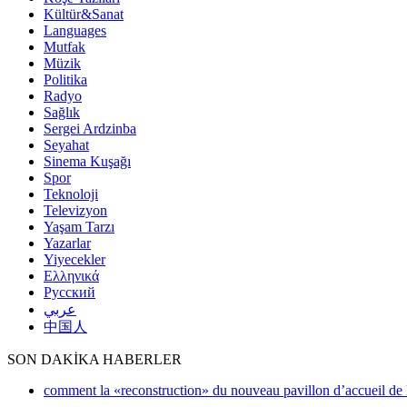
Kültür&Sanat
Languages
Mutfak
Müzik
Politika
Radyo
Sağlık
Sergei Ardzinba
Seyahat
Sinema Kuşağı
Spor
Teknoloji
Televizyon
Yaşam Tarzı
Yazarlar
Yiyecekler
Ελληνικά
Русский
عربي
中国人
SON DAKİKA HABERLER
comment la «reconstruction» du nouveau pavillon d’accueil de l’