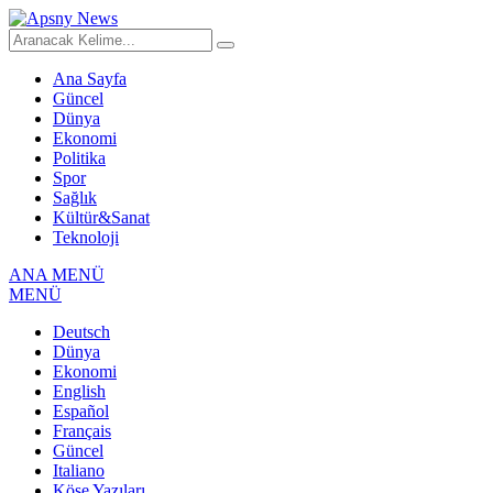
Ana Sayfa
Güncel
Dünya
Ekonomi
Politika
Spor
Sağlık
Kültür&Sanat
Teknoloji
ANA MENÜ
MENÜ
Deutsch
Dünya
Ekonomi
English
Español
Français
Güncel
Italiano
Köşe Yazıları