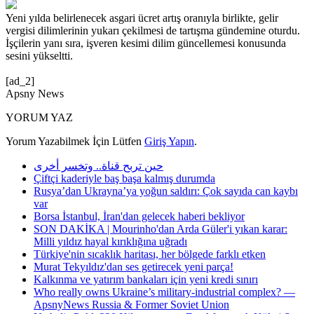
Yeni yılda belirlenecek asgari ücret artış oranıyla birlikte, gelir
vergisi dilimlerinin yukarı çekilmesi de tartışma gündemine oturdu.
İşçilerin yanı sıra, işveren kesimi dilim güncellemesi konusunda
sesini yükseltti.
[ad_2]
Apsny News
YORUM YAZ
Yorum Yazabilmek İçin Lütfen
Giriş Yapın
.
حين تربح قناة.. وتخسر أخرى
Çiftçi kaderiyle baş başa kalmış durumda
Rusya’dan Ukrayna’ya yoğun saldırı: Çok sayıda can kaybı
var
Borsa İstanbul, İran'dan gelecek haberi bekliyor
SON DAKİKA | Mourinho'dan Arda Güler'i yıkan karar:
Milli yıldız hayal kırıklığına uğradı
Türkiye'nin sıcaklık haritası, her bölgede farklı etken
Murat Tekyıldız'dan ses getirecek yeni parça!
Kalkınma ve yatırım bankaları için yeni kredi sınırı
Who really owns Ukraine’s military-industrial complex? —
ApsnyNews Russia & Former Soviet Union