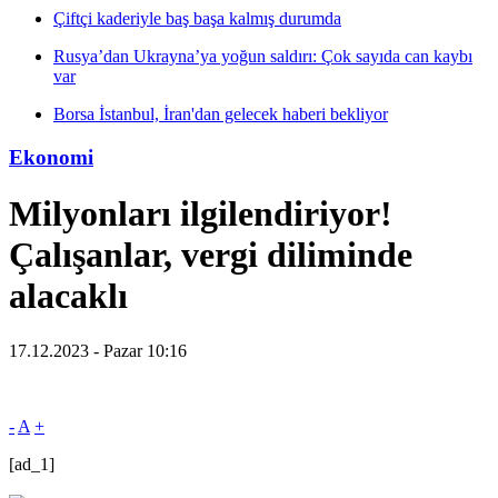
Çiftçi kaderiyle baş başa kalmış durumda
Rusya’dan Ukrayna’ya yoğun saldırı: Çok sayıda can kaybı
var
Borsa İstanbul, İran'dan gelecek haberi bekliyor
Ekonomi
Milyonları ilgilendiriyor!
Çalışanlar, vergi diliminde
alacaklı
17.12.2023 - Pazar 10:16
-
A
+
[ad_1]