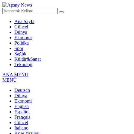
Ana Sayfa
Güncel
Dünya
Ekonomi
Politika
Spor
Sağlık
Kültür&Sanat
Teknoloji
ANA MENÜ
MENÜ
Deutsch
Dünya
Ekonomi
English
Español
Français
Güncel
Italiano
Köşe Yazıları