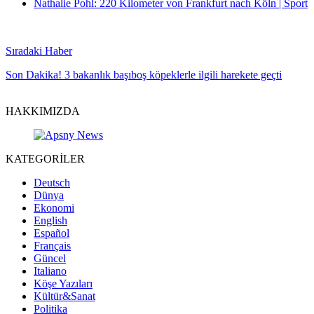
Nathalie Pohl: 220 Kilometer von Frankfurt nach Köln | Sport
Sıradaki Haber
Son Dakika! 3 bakanlık başıboş köpeklerle ilgili harekete geçti
HAKKIMIZDA
KATEGORİLER
Deutsch
Dünya
Ekonomi
English
Español
Français
Güncel
Italiano
Köşe Yazıları
Kültür&Sanat
Politika