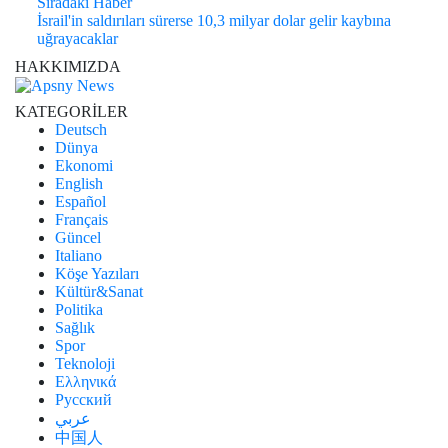
Sıradaki Haber
İsrail'in saldırıları sürerse 10,3 milyar dolar gelir kaybına
uğrayacaklar
HAKKIMIZDA
KATEGORİLER
Deutsch
Dünya
Ekonomi
English
Español
Français
Güncel
Italiano
Köşe Yazıları
Kültür&Sanat
Politika
Sağlık
Spor
Teknoloji
Ελληνικά
Русский
عربي
中国人