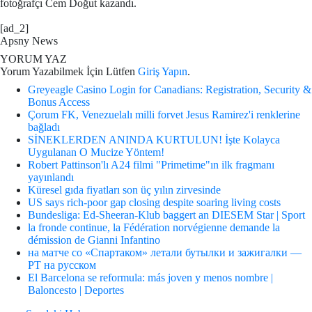
fotoğrafçı Cem Doğut kazandı.
[ad_2]
Apsny News
YORUM YAZ
Yorum Yazabilmek İçin Lütfen
Giriş Yapın
.
Greyeagle Casino Login for Canadians: Registration, Security &
Bonus Access
Çorum FK, Venezuelalı milli forvet Jesus Ramirez'i renklerine
bağladı
SİNEKLERDEN ANINDA KURTULUN! İşte Kolayca
Uygulanan O Mucize Yöntem!
Robert Pattinson'lı A24 filmi "Primetime"ın ilk fragmanı
yayınlandı
Küresel gıda fiyatları son üç yılın zirvesinde
US says rich-poor gap closing despite soaring living costs
Bundesliga: Ed-Sheeran-Klub baggert an DIESEM Star | Sport
la fronde continue, la Fédération norvégienne demande la
démission de Gianni Infantino
на матче со «Спартаком» летали бутылки и зажигалки —
РТ на русском
El Barcelona se reformula: más joven y menos nombre |
Baloncesto | Deportes