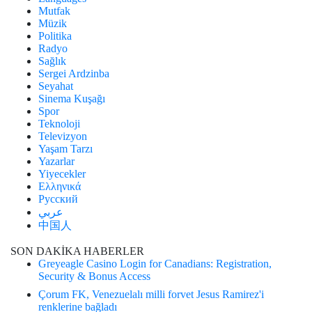
Mutfak
Müzik
Politika
Radyo
Sağlık
Sergei Ardzinba
Seyahat
Sinema Kuşağı
Spor
Teknoloji
Televizyon
Yaşam Tarzı
Yazarlar
Yiyecekler
Ελληνικά
Русский
عربي
中国人
SON DAKİKA HABERLER
Greyeagle Casino Login for Canadians: Registration,
Security & Bonus Access
Çorum FK, Venezuelalı milli forvet Jesus Ramirez'i
renklerine bağladı