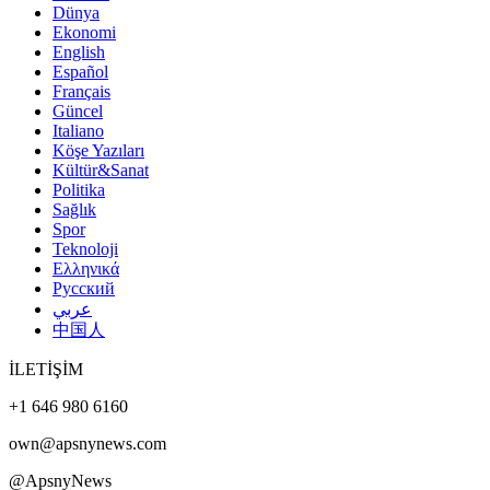
Dünya
Ekonomi
English
Español
Français
Güncel
Italiano
Köşe Yazıları
Kültür&Sanat
Politika
Sağlık
Spor
Teknoloji
Ελληνικά
Русский
عربي
中国人
İLETİŞİM
+1 646 980 6160
own@apsnynews.com
@ApsnyNews