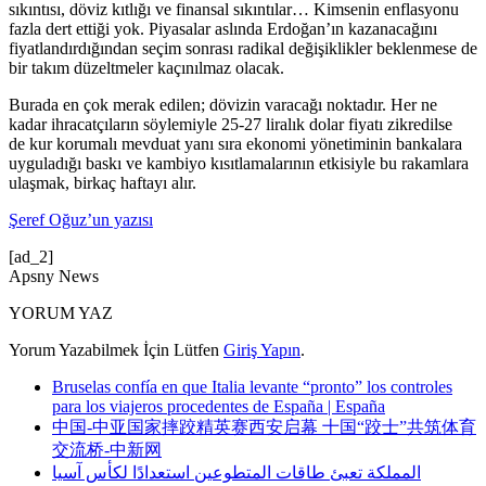
sıkıntısı, döviz kıtlığı ve finansal sıkıntılar… Kimsenin enflasyonu
fazla dert ettiği yok. Piyasalar aslında Erdoğan’ın kazanacağını
fiyatlandırdığından seçim sonrası radikal değişiklikler beklenmese de
bir takım düzeltmeler kaçınılmaz olacak.
Burada en çok merak edilen; dövizin varacağı noktadır. Her ne
kadar ihracatçıların söylemiyle 25-27 liralık dolar fiyatı zikredilse
de kur korumalı mevduat yanı sıra ekonomi yönetiminin bankalara
uyguladığı baskı ve kambiyo kısıtlamalarının etkisiyle bu rakamlara
ulaşmak, birkaç haftayı alır.
Şeref Oğuz’un yazısı
[ad_2]
Apsny News
YORUM YAZ
Yorum Yazabilmek İçin Lütfen
Giriş Yapın
.
Bruselas confía en que Italia levante “pronto” los controles
para los viajeros procedentes de España | España
中国-中亚国家摔跤精英赛西安启幕 十国“跤士”共筑体育
交流桥-中新网
المملكة تعبئ طاقات المتطوعين استعدادًا لكأس آسيا