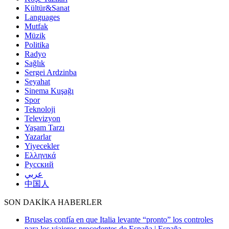
Kültür&Sanat
Languages
Mutfak
Müzik
Politika
Radyo
Sağlık
Sergei Ardzinba
Seyahat
Sinema Kuşağı
Spor
Teknoloji
Televizyon
Yaşam Tarzı
Yazarlar
Yiyecekler
Ελληνικά
Русский
عربي
中国人
SON DAKİKA HABERLER
Bruselas confía en que Italia levante “pronto” los controles
para los viajeros procedentes de España | España