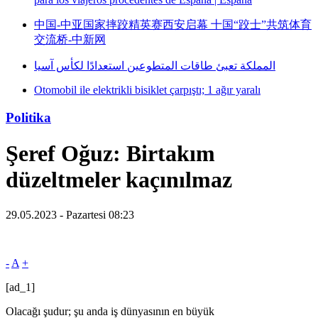
中国-中亚国家摔跤精英赛西安启幕 十国“跤士”共筑体育
交流桥-中新网
المملكة تعبئ طاقات المتطوعين استعدادًا لكأس آسيا
Otomobil ile elektrikli bisiklet çarpıştı; 1 ağır yaralı
Politika
Şeref Oğuz: Birtakım
düzeltmeler kaçınılmaz
29.05.2023 - Pazartesi 08:23
-
A
+
[ad_1]
Olacağı şudur; şu anda iş dünyasının en büyük