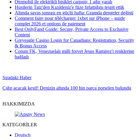
Otomobil ile elektrikli bisiklet çarpıştı; 1 ağır yaralı
Husilerin Taiz'den Kızıldeniz'e füze fırlattığını tespit ettik
Altında savaş sonrası en güçlü hafta: Gramda dengeler değişti
Comment faire pour télécharger 1xbet sur iPhone – guide
complet 2026 et options de paiement
Best OnlyFand Guide: Secure, Private Access to Exclusive
Content
Greyeagle Casino Login for Canadians: Registration, Security
& Bonus Access
Çorum FK, Venezuelalı milli forvet Jesus Ramirez'i renklerine
bağladı
Sıradaki Haber
Çığır açacak keşif! Denizin altında 100 bin parça porselen bulundu
HAKKIMIZDA
KATEGORİLER
Deutsch