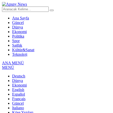
Ana Sayfa
Güncel
Dünya
Ekonomi
Politika
Spor
Sağlık
Kültür&Sanat
Teknoloji
ANA MENÜ
MENÜ
Deutsch
Dünya
Ekonomi
English
Español
Français
Güncel
Italiano
Köşe Yazıları