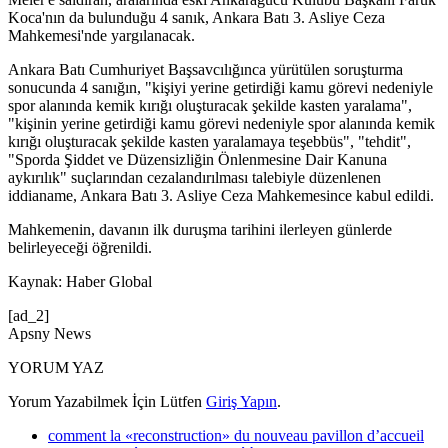
Koca'nın da bulunduğu 4 sanık, Ankara Batı 3. Asliye Ceza
Mahkemesi'nde yargılanacak.
Ankara Batı Cumhuriyet Başsavcılığınca yürütülen soruşturma
sonucunda 4 sanığın, "kişiyi yerine getirdiği kamu görevi nedeniyle
spor alanında kemik kırığı oluşturacak şekilde kasten yaralama",
"kişinin yerine getirdiği kamu görevi nedeniyle spor alanında kemik
kırığı oluşturacak şekilde kasten yaralamaya teşebbüs", "tehdit",
"Sporda Şiddet ve Düzensizliğin Önlenmesine Dair Kanuna
aykırılık" suçlarından cezalandırılması talebiyle düzenlenen
iddianame, Ankara Batı 3. Asliye Ceza Mahkemesince kabul edildi.
Mahkemenin, davanın ilk duruşma tarihini ilerleyen günlerde
belirleyeceği öğrenildi.
Kaynak: Haber Global
[ad_2]
Apsny News
YORUM YAZ
Yorum Yazabilmek İçin Lütfen
Giriş Yapın
.
comment la «reconstruction» du nouveau pavillon d’accueil