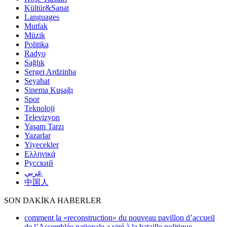
Kültür&Sanat
Languages
Mutfak
Müzik
Politika
Radyo
Sağlık
Sergei Ardzinba
Seyahat
Sinema Kuşağı
Spor
Teknoloji
Televizyon
Yaşam Tarzı
Yazarlar
Yiyecekler
Ελληνικά
Русский
عربي
中国人
SON DAKİKA HABERLER
comment la «reconstruction» du nouveau pavillon d’accueil
de l’Assemblée nationale a viré à la bataille politique