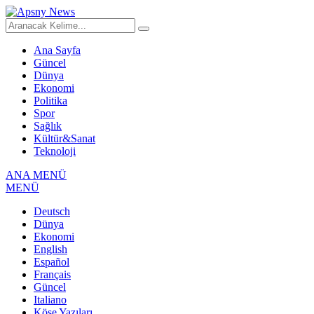
Ana Sayfa
Güncel
Dünya
Ekonomi
Politika
Spor
Sağlık
Kültür&Sanat
Teknoloji
ANA MENÜ
MENÜ
Deutsch
Dünya
Ekonomi
English
Español
Français
Güncel
Italiano
Köşe Yazıları