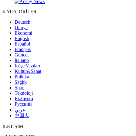
KATEGORİLER
Deutsch
Dünya
Ekonomi
English
Español
Français
Güncel
Italiano
Köşe Yazıları
Kültür&Sanat
Politika
Sağlık
Spor
Teknoloji
Ελληνικά
Русский
عربي
中国人
İLETİŞİM