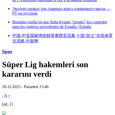
Эксперт назвал три главных врага оливкового масла —
РТ на русском
Bruselas confía en que Italia levante “pronto” los controles
para los viajeros procedentes de España | España
中国-中亚国家摔跤精英赛西安启幕 十国“跤士”共筑体育
交流桥-中新网
Spor
Süper Lig hakemleri son
kararını verdi
18.12.2023 - Pazartesi 15:46
-
A
+
[ad_1]