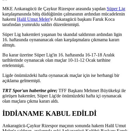
MKE Ankaragücü ile Çaykur Rizespor arasında yapılan
Süper Lig
karşılaşmasında bitiş düdüğünün çalmasının ardından mücadelenin
hakemi
Halil Umut Meler
'e Ankaragücü başkanı Faruk Koca
tarafından yumruklu saldırı düzenlenmişti.
Süper Lig hakemleri yaşanan bu skandal saldırının ardından ligin
16. haftasında oynananacak olan karşılaşmalara çıkmama kararı
almıştı.
Bu karar üzerine Süper Lig'in 16. haftasında 16-17-18 Aralık
tarihlerinde oynanacak olan maçlar 10-11-12 Ocak tarihine
ertelenmişti.
Ligde önümüzdeki hafta oynanacak maçlar için ise herhangi bir
açıklama gelmemişti.
TRT Spor'un haberine göre;
TFF Başkanı Mehmet Büyükekşi ile
görüşen hakemler, Süper Lig'de önümüzdeki hafta içi oynanacak
olan maçlara çıkma kararı aldı.
İDDİANAME KABUL EDİLDİ
Ankaragücü-Çaykur Rizespor maçının sonunda hakem Halil Umut
Meler'e saldıran, aralarında eski Ankaragücü Kulübü Başkanı Faruk