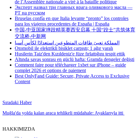
de l’Assemblée nationale a viré à la bataille politique
Эксперт назвал три главных врага оливкового масла —
РТ на русском
Bruselas confía en que Italia levante “pronto” los controles
para los viajeros procedentes de España | España
中国-中亚国家摔跤精英赛西安启幕 十国“跤士”共筑体育
交流桥-中新网
المملكة تعبئ طاقات المتطوعين استعدادًا لكأس آسيا
Otomobil ile elektrikli bisiklet çarpıştı; 1 ağır yaralı
Husilerin Taiz'den Kızıldeniz'e füze fırlattığını tespit ettik
Altında savaş sonrası en güçlü hafta: Gramda dengeler değişti
Comment faire pour télécharger 1xbet sur iPhone – guide
complet 2026 et options de paiement
Best OnlyFand Guide: Secure, Private Access to Exclusive
Content
Sıradaki Haber
Muğla'da yolda kalan araca tehlikeli müdahale: Ayaklarıyla itti
HAKKIMIZDA