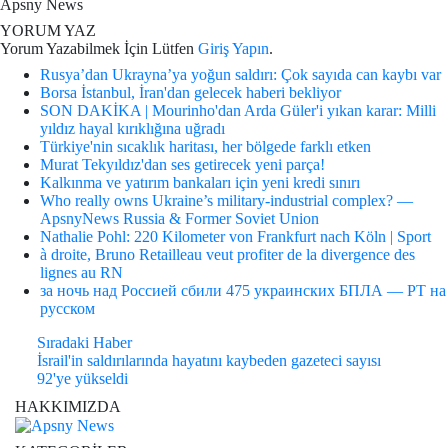
Apsny News
YORUM YAZ
Yorum Yazabilmek İçin Lütfen
Giriş Yapın
.
Rusya’dan Ukrayna’ya yoğun saldırı: Çok sayıda can kaybı var
Borsa İstanbul, İran'dan gelecek haberi bekliyor
SON DAKİKA | Mourinho'dan Arda Güler'i yıkan karar: Milli
yıldız hayal kırıklığına uğradı
Türkiye'nin sıcaklık haritası, her bölgede farklı etken
Murat Tekyıldız'dan ses getirecek yeni parça!
Kalkınma ve yatırım bankaları için yeni kredi sınırı
Who really owns Ukraine’s military-industrial complex? —
ApsnyNews Russia & Former Soviet Union
Nathalie Pohl: 220 Kilometer von Frankfurt nach Köln | Sport
à droite, Bruno Retailleau veut profiter de la divergence des
lignes au RN
за ночь над Россией сбили 475 украинских БПЛА — РТ на
русском
Sıradaki Haber
İsrail'in saldırılarında hayatını kaybeden gazeteci sayısı
92'ye yükseldi
HAKKIMIZDA