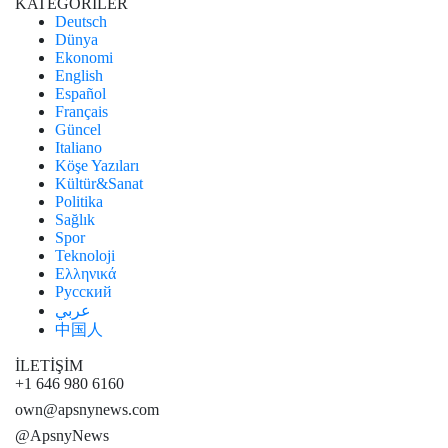
KATEGORİLER
Deutsch
Dünya
Ekonomi
English
Español
Français
Güncel
Italiano
Köşe Yazıları
Kültür&Sanat
Politika
Sağlık
Spor
Teknoloji
Ελληνικά
Русский
عربي
中国人
İLETİŞİM
+1 646 980 6160
own@apsnynews.com
@ApsnyNews