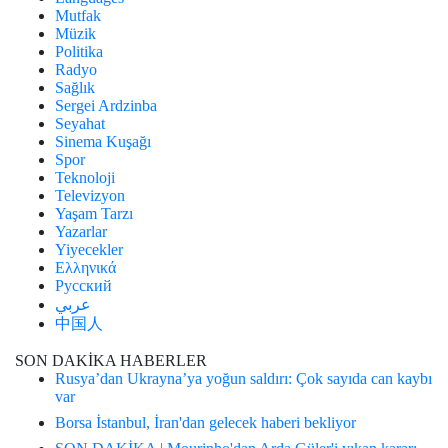
Mutfak
Müzik
Politika
Radyo
Sağlık
Sergei Ardzinba
Seyahat
Sinema Kuşağı
Spor
Teknoloji
Televizyon
Yaşam Tarzı
Yazarlar
Yiyecekler
Ελληνικά
Русский
عربي
中国人
SON DAKİKA HABERLER
Rusya’dan Ukrayna’ya yoğun saldırı: Çok sayıda can kaybı
var
Borsa İstanbul, İran'dan gelecek haberi bekliyor