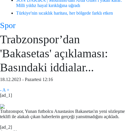
SON DAKİKA | Mourinho'dan Arda Güler'i yıkan karar:
Milli yıldız hayal kırıklığına uğradı
Türkiye'nin sıcaklık haritası, her bölgede farklı etken
Spor
Trabzonspor’dan
'Bakasetas' açıklaması:
Basındaki iddialar...
18.12.2023 - Pazartesi 12:16
-
A
+
[ad_1]
Trabzonspor, Yunan futbolcu Anastasios Bakasetas'ın yeni sözleşme
teklifi ile alakalı çıkan haberlerin gerçeği yansıtmadığını açıkladı.
[ad_2]