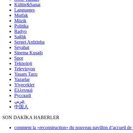
Kültür&Sanat
Languages
Mutfak
Müzik
Politika
Radyo
Sağlık
Sergei Ardzinba
Seyahat
Sinema Kuşağı
Spor
Teknoloji
Televizyon
Yaşam Tarzı
Yazarlar
Yiyecekler
Ελληνικά
Русский
عربي
中国人
SON DAKİKA HABERLER
comment la «reconstruction» du nouveau pavillon d’accueil de l’