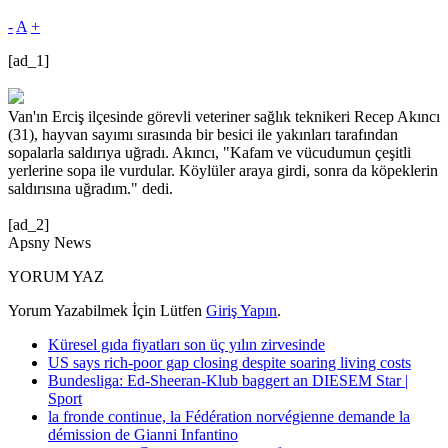
-
A
+
[ad_1]
Van'ın Erciş ilçesinde görevli veteriner sağlık teknikeri Recep Akıncı
(31), hayvan sayımı sırasında bir besici ile yakınları tarafından
sopalarla saldırıya uğradı. Akıncı, "Kafam ve vücudumun çeşitli
yerlerine sopa ile vurdular. Köylüler araya girdi, sonra da köpeklerin
saldırısına uğradım." dedi.
[ad_2]
Apsny News
YORUM YAZ
Yorum Yazabilmek İçin Lütfen
Giriş Yapın
.
Küresel gıda fiyatları son üç yılın zirvesinde
US says rich-poor gap closing despite soaring living costs
Bundesliga: Ed-Sheeran-Klub baggert an DIESEM Star |
Sport
la fronde continue, la Fédération norvégienne demande la
démission de Gianni Infantino