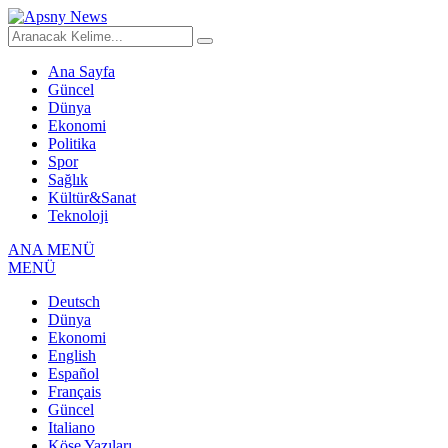
Ana Sayfa
Güncel
Dünya
Ekonomi
Politika
Spor
Sağlık
Kültür&Sanat
Teknoloji
ANA MENÜ
MENÜ
Deutsch
Dünya
Ekonomi
English
Español
Français
Güncel
Italiano
Köşe Yazıları