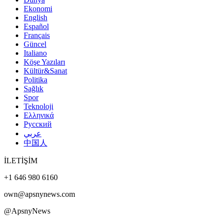
Ekonomi
English
Español
Français
Güncel
Italiano
Köşe Yazıları
Kültür&Sanat
Politika
Sağlık
Spor
Teknoloji
Ελληνικά
Русский
عربي
中国人
İLETİŞİM
+1 646 980 6160
own@apsnynews.com
@ApsnyNews