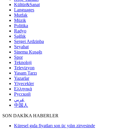
Kültür&Sanat
Languages
Mutfak
Müzik
Politika
Radyo
Sağlık
Sergei Ardzinba
Seyahat
Sinema Kuşağı
Spor
Teknoloji
Televizyon
Yaşam Tarzı
Yazarlar
Yiyecekler
Ελληνικά
Русский
عربي
中国人
SON DAKİKA HABERLER
Küresel gıda fiyatları son üç yılın zirvesinde