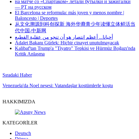
на матче со «Спартаком» летали бутылки и зажигалки
— РТ на русском
El Barcelona se reformula: más joven y menos nombre |
Baloncesto | Deportes
从文化溯源到科创探新 海外华裔青少年读懂立体鲜活当
代中国-中新网
أحيانا... أعظم انتصار هو أن تنجو من عقلية القطيع
Adalet Bakanı Gürlek: Hiçbir cinayet unutulmayacak
Kalibaf'tan Trump'a "Tiyatro" Tepkisi ve Hürmüz Boğazı'nda
Kritik Anlaşma
Sıradaki Haber
Venezuela'da Noel neşesi: Vatandaşlar kostümlerle koştu
HAKKIMIZDA
KATEGORİLER
Deutsch
Dünya