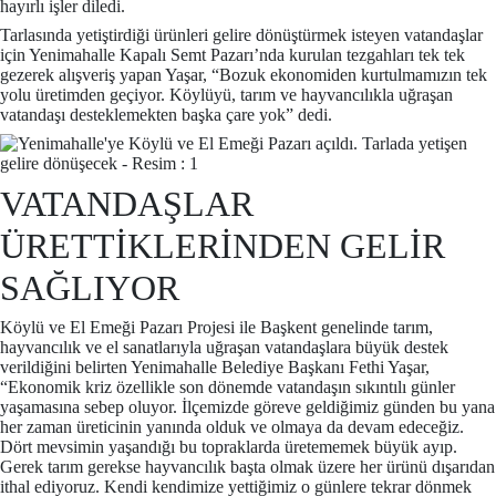
hayırlı işler diledi.
Tarlasında yetiştirdiği ürünleri gelire dönüştürmek isteyen vatandaşlar
için Yenimahalle Kapalı Semt Pazarı’nda kurulan tezgahları tek tek
gezerek alışveriş yapan Yaşar, “Bozuk ekonomiden kurtulmamızın tek
yolu üretimden geçiyor. Köylüyü, tarım ve hayvancılıkla uğraşan
vatandaşı desteklemekten başka çare yok” dedi.
VATANDAŞLAR
ÜRETTİKLERİNDEN GELİR
SAĞLIYOR
Köylü ve El Emeği Pazarı Projesi ile Başkent genelinde tarım,
hayvancılık ve el sanatlarıyla uğraşan vatandaşlara büyük destek
verildiğini belirten Yenimahalle Belediye Başkanı Fethi Yaşar,
“Ekonomik kriz özellikle son dönemde vatandaşın sıkıntılı günler
yaşamasına sebep oluyor. İlçemizde göreve geldiğimiz günden bu yana
her zaman üreticinin yanında olduk ve olmaya da devam edeceğiz.
Dört mevsimin yaşandığı bu topraklarda üretememek büyük ayıp.
Gerek tarım gerekse hayvancılık başta olmak üzere her ürünü dışarıdan
ithal ediyoruz. Kendi kendimize yettiğimiz o günlere tekrar dönmek