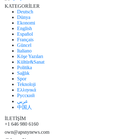
KATEGORİLER
Deutsch
Dünya
Ekonomi
English
Español
Français
Güncel
Italiano
Köşe Yazıları
Kültür&Sanat
Politika
Sağlık
Spor
Teknoloji
Ελληνικά
Русский
عربي
中国人
İLETİŞİM
+1 646 980 6160
own@apsnynews.com