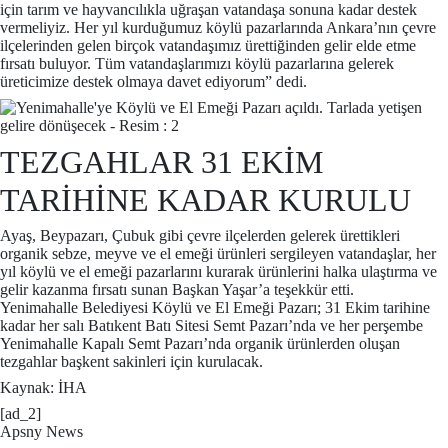
için tarım ve hayvancılıkla uğraşan vatandaşa sonuna kadar destek
vermeliyiz. Her yıl kurduğumuz köylü pazarlarında Ankara’nın çevre
ilçelerinden gelen birçok vatandaşımız ürettiğinden gelir elde etme
fırsatı buluyor. Tüm vatandaşlarımızı köylü pazarlarına gelerek
üreticimize destek olmaya davet ediyorum” dedi.
TEZGAHLAR 31 EKİM
TARİHİNE KADAR KURULU
Ayaş, Beypazarı, Çubuk gibi çevre ilçelerden gelerek ürettikleri
organik sebze, meyve ve el emeği ürünleri sergileyen vatandaşlar, her
yıl köylü ve el emeği pazarlarını kurarak ürünlerini halka ulaştırma ve
gelir kazanma fırsatı sunan Başkan Yaşar’a teşekkür etti.
Yenimahalle Belediyesi Köylü ve El Emeği Pazarı; 31 Ekim tarihine
kadar her salı Batıkent Batı Sitesi Semt Pazarı’nda ve her perşembe
Yenimahalle Kapalı Semt Pazarı’nda organik ürünlerden oluşan
tezgahlar başkent sakinleri için kurulacak.
Kaynak: İHA
[ad_2]
Apsny News