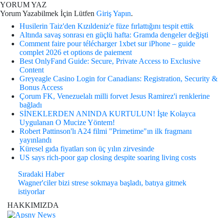
YORUM YAZ
Yorum Yazabilmek İçin Lütfen
Giriş Yapın
.
Husilerin Taiz'den Kızıldeniz'e füze fırlattığını tespit ettik
Altında savaş sonrası en güçlü hafta: Gramda dengeler değişti
Comment faire pour télécharger 1xbet sur iPhone – guide
complet 2026 et options de paiement
Best OnlyFand Guide: Secure, Private Access to Exclusive
Content
Greyeagle Casino Login for Canadians: Registration, Security &
Bonus Access
Çorum FK, Venezuelalı milli forvet Jesus Ramirez'i renklerine
bağladı
SİNEKLERDEN ANINDA KURTULUN! İşte Kolayca
Uygulanan O Mucize Yöntem!
Robert Pattinson'lı A24 filmi "Primetime"ın ilk fragmanı
yayınlandı
Küresel gıda fiyatları son üç yılın zirvesinde
US says rich-poor gap closing despite soaring living costs
Sıradaki Haber
Wagner'ciler bizi strese sokmaya başladı, batıya gitmek
istiyorlar
HAKKIMIZDA