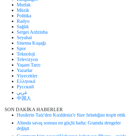
Mutfak
Müzik
Politika
Radyo
Sağlık
Sergei Ardzinba
Seyahat
Sinema Kuşağı
Spor
Teknoloji
Televizyon
Yaşam Tarzı
Yazarlar
Yiyecekler
Ελληνικά
Русский
عربي
中国人
SON DAKİKA HABERLER
Husilerin Taiz'den Kızıldeniz'e füze fırlattığını tespit ettik
Altında savaş sonrası en güçlü hafta: Gramda dengeler
değişti