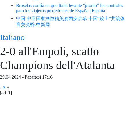
Bruselas confía en que Italia levante “pronto” los controles
para los viajeros procedentes de España | España
中国-中亚国家摔跤精英赛西安启幕 十国“跤士”共筑体
育交流桥-中新网
Italiano
2-0 all'Empoli, scatto
Champions dell'Atalanta
29.04.2024 - Pazartesi 17:16
-
A
+
[ad_1]