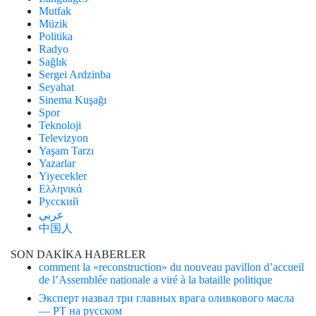
Mutfak
Müzik
Politika
Radyo
Sağlık
Sergei Ardzinba
Seyahat
Sinema Kuşağı
Spor
Teknoloji
Televizyon
Yaşam Tarzı
Yazarlar
Yiyecekler
Ελληνικά
Русский
عربي
中国人
SON DAKİKA HABERLER
comment la «reconstruction» du nouveau pavillon d’accueil
de l’Assemblée nationale a viré à la bataille politique
Эксперт назвал три главных врага оливкового масла
— РТ на русском