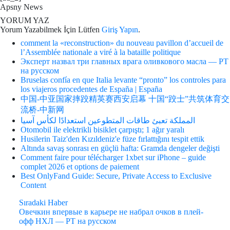
Apsny News
YORUM YAZ
Yorum Yazabilmek İçin Lütfen
Giriş Yapın
.
comment la «reconstruction» du nouveau pavillon d’accueil de
l’Assemblée nationale a viré à la bataille politique
Эксперт назвал три главных врага оливкового масла — РТ
на русском
Bruselas confía en que Italia levante “pronto” los controles para
los viajeros procedentes de España | España
中国-中亚国家摔跤精英赛西安启幕 十国“跤士”共筑体育交
流桥-中新网
المملكة تعبئ طاقات المتطوعين استعدادًا لكأس آسيا
Otomobil ile elektrikli bisiklet çarpıştı; 1 ağır yaralı
Husilerin Taiz'den Kızıldeniz'e füze fırlattığını tespit ettik
Altında savaş sonrası en güçlü hafta: Gramda dengeler değişti
Comment faire pour télécharger 1xbet sur iPhone – guide
complet 2026 et options de paiement
Best OnlyFand Guide: Secure, Private Access to Exclusive
Content
Sıradaki Haber
Овечкин впервые в карьере не набрал очков в плей-
офф НХЛ — РТ на русском