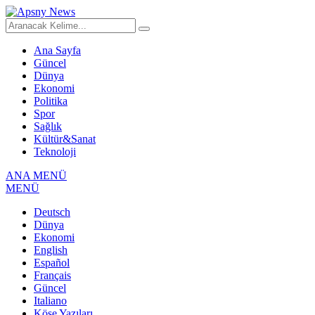
Ana Sayfa
Güncel
Dünya
Ekonomi
Politika
Spor
Sağlık
Kültür&Sanat
Teknoloji
ANA MENÜ
MENÜ
Deutsch
Dünya
Ekonomi
English
Español
Français
Güncel
Italiano
Köşe Yazıları