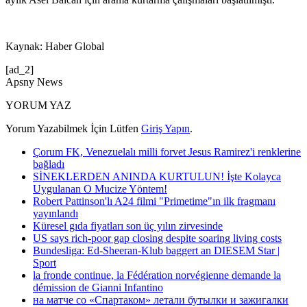
Kaynak: Haber Global
[ad_2]
Apsny News
YORUM YAZ
Yorum Yazabilmek İçin Lütfen
Giriş Yapın
.
Çorum FK, Venezuelalı milli forvet Jesus Ramirez'i renklerine
bağladı
SİNEKLERDEN ANINDA KURTULUN! İşte Kolayca
Uygulanan O Mucize Yöntem!
Robert Pattinson'lı A24 filmi "Primetime"ın ilk fragmanı
yayınlandı
Küresel gıda fiyatları son üç yılın zirvesinde
US says rich-poor gap closing despite soaring living costs
Bundesliga: Ed-Sheeran-Klub baggert an DIESEM Star |
Sport
la fronde continue, la Fédération norvégienne demande la
démission de Gianni Infantino
на матче со «Спартаком» летали бутылки и зажигалки