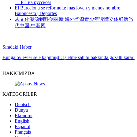
— РТ на русском
El Barcelona se reformula: más joven y menos nombre |
Baloncesto | Deportes
从文化溯源到科创探新 海外华裔青少年读懂立体鲜活当
代中国-中新网
Sıradaki Haber
Bungalov evler sele kapılmıştı: İşletme sahibi hakkında gözaltı kararı
HAKKIMIZDA
KATEGORİLER
Deutsch
Dünya
Ekonomi
English
Español
Français