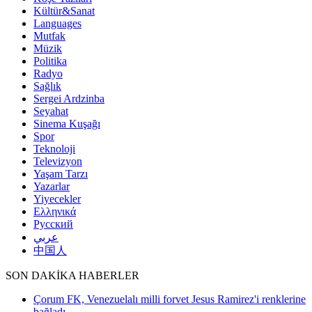
Kültür&Sanat
Languages
Mutfak
Müzik
Politika
Radyo
Sağlık
Sergei Ardzinba
Seyahat
Sinema Kuşağı
Spor
Teknoloji
Televizyon
Yaşam Tarzı
Yazarlar
Yiyecekler
Ελληνικά
Русский
عربي
中国人
SON DAKİKA HABERLER
Çorum FK, Venezuelalı milli forvet Jesus Ramirez'i renklerine
bağladı