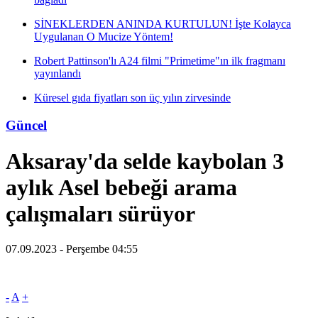
SİNEKLERDEN ANINDA KURTULUN! İşte Kolayca
Uygulanan O Mucize Yöntem!
Robert Pattinson'lı A24 filmi "Primetime"ın ilk fragmanı
yayınlandı
Küresel gıda fiyatları son üç yılın zirvesinde
Güncel
Aksaray'da selde kaybolan 3
aylık Asel bebeği arama
çalışmaları sürüyor
07.09.2023 - Perşembe 04:55
-
A
+