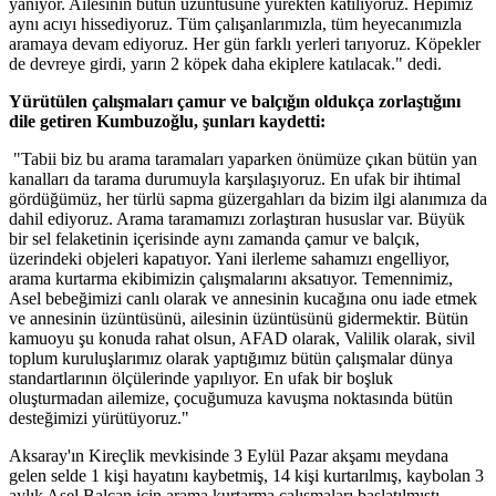
yanıyor. Ailesinin bütün üzüntüsüne yürekten katılıyoruz. Hepimiz
aynı acıyı hissediyoruz. Tüm çalışanlarımızla, tüm heyecanımızla
aramaya devam ediyoruz. Her gün farklı yerleri tarıyoruz. Köpekler
de devreye girdi, yarın 2 köpek daha ekiplere katılacak." dedi.
Yürütülen çalışmaları çamur ve balçığın oldukça zorlaştığını
dile getiren Kumbuzoğlu, şunları kaydetti:
"Tabii biz bu arama taramaları yaparken önümüze çıkan bütün yan
kanalları da tarama durumuyla karşılaşıyoruz. En ufak bir ihtimal
gördüğümüz, her türlü sapma güzergahları da bizim ilgi alanımıza da
dahil ediyoruz. Arama taramamızı zorlaştıran hususlar var. Büyük
bir sel felaketinin içerisinde aynı zamanda çamur ve balçık,
üzerindeki objeleri kapatıyor. Yani ilerleme sahamızı engelliyor,
arama kurtarma ekibimizin çalışmalarını aksatıyor. Temennimiz,
Asel bebeğimizi canlı olarak ve annesinin kucağına onu iade etmek
ve annesinin üzüntüsünü, ailesinin üzüntüsünü gidermektir. Bütün
kamuoyu şu konuda rahat olsun, AFAD olarak, Valilik olarak, sivil
toplum kuruluşlarımız olarak yaptığımız bütün çalışmalar dünya
standartlarının ölçülerinde yapılıyor. En ufak bir boşluk
oluşturmadan ailemize, çocuğumuza kavuşma noktasında bütün
desteğimizi yürütüyoruz."
Aksaray'ın Kireçlik mevkisinde 3 Eylül Pazar akşamı meydana
gelen selde 1 kişi hayatını kaybetmiş, 14 kişi kurtarılmış, kaybolan 3
aylık Asel Balcan için arama kurtarma çalışmaları başlatılmıştı.