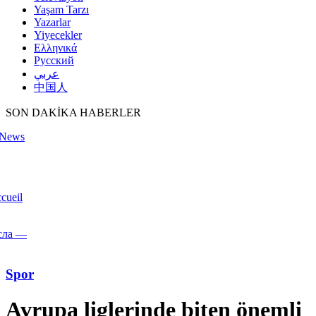
Yaşam Tarzı
Yazarlar
Yiyecekler
Ελληνικά
Русский
عربي
中国人
SON DAKİKA HABERLER
yNews
cueil
асла —
Spor
Avrupa liglerinde biten önemli