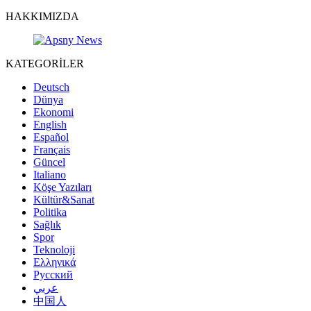
HAKKIMIZDA
KATEGORİLER
Deutsch
Dünya
Ekonomi
English
Español
Français
Güncel
Italiano
Köşe Yazıları
Kültür&Sanat
Politika
Sağlık
Spor
Teknoloji
Ελληνικά
Русский
عربي
中国人