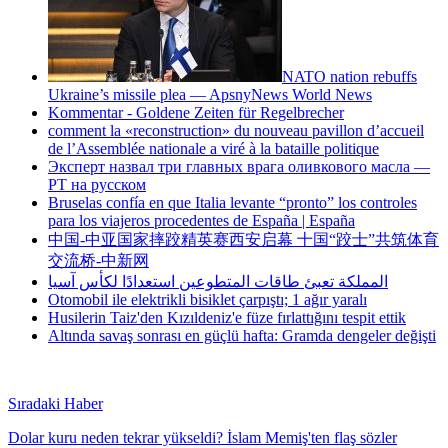
NATO nation rebuffs
Ukraine’s missile plea — ApsnyNews World News
Kommentar - Goldene Zeiten für Regelbrecher
comment la «reconstruction» du nouveau pavillon d’accueil
de l’Assemblée nationale a viré à la bataille politique
Эксперт назвал три главных врага оливкового масла —
РТ на русском
Bruselas confía en que Italia levante “pronto” los controles
para los viajeros procedentes de España | España
中国-中亚国家摔跤精英赛西安启幕 十国“跤士”共筑体育
交流桥-中新网
المملكة تعبئ طاقات المتطوعين استعدادًا لكأس آسيا
Otomobil ile elektrikli bisiklet çarpıştı; 1 ağır yaralı
Husilerin Taiz'den Kızıldeniz'e füze fırlattığını tespit ettik
Altında savaş sonrası en güçlü hafta: Gramda dengeler değişti
Sıradaki Haber
Dolar kuru neden tekrar yükseldi? İslam Memiş'ten flaş sözler