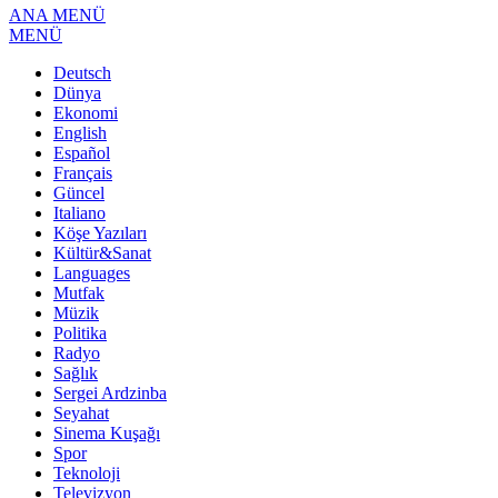
ANA MENÜ
MENÜ
Deutsch
Dünya
Ekonomi
English
Español
Français
Güncel
Italiano
Köşe Yazıları
Kültür&Sanat
Languages
Mutfak
Müzik
Politika
Radyo
Sağlık
Sergei Ardzinba
Seyahat
Sinema Kuşağı
Spor
Teknoloji
Televizyon