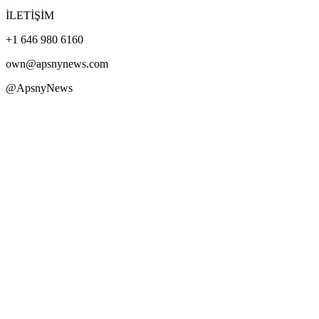
İLETİŞİM
+1 646 980 6160
own@apsnynews.com
@ApsnyNews