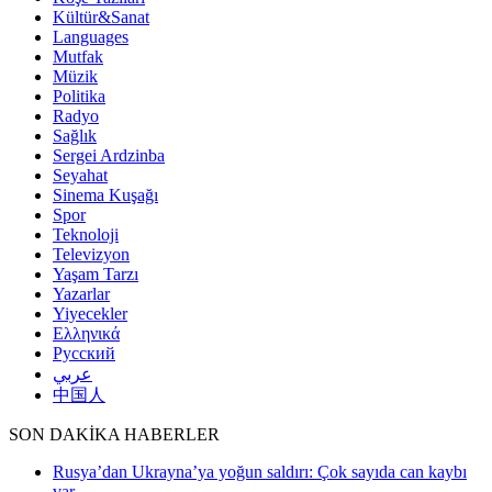
Kültür&Sanat
Languages
Mutfak
Müzik
Politika
Radyo
Sağlık
Sergei Ardzinba
Seyahat
Sinema Kuşağı
Spor
Teknoloji
Televizyon
Yaşam Tarzı
Yazarlar
Yiyecekler
Ελληνικά
Русский
عربي
中国人
SON DAKİKA HABERLER
Rusya’dan Ukrayna’ya yoğun saldırı: Çok sayıda can kaybı
var