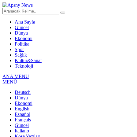
Ana Sayfa
Güncel
Dünya
Ekonomi
Politika
Spor
Sağlık
Kültür&Sanat
Teknoloji
ANA MENÜ
MENÜ
Deutsch
Dünya
Ekonomi
English
Español
Français
Güncel
Italiano
Köşe Yazıları