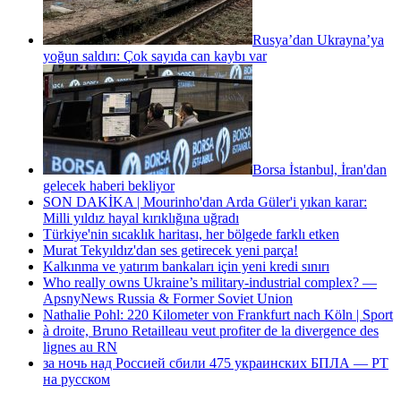
Rusya’dan Ukrayna’ya
yoğun saldırı: Çok sayıda can kaybı var
Borsa İstanbul, İran'dan
gelecek haberi bekliyor
SON DAKİKA | Mourinho'dan Arda Güler'i yıkan karar:
Milli yıldız hayal kırıklığına uğradı
Türkiye'nin sıcaklık haritası, her bölgede farklı etken
Murat Tekyıldız'dan ses getirecek yeni parça!
Kalkınma ve yatırım bankaları için yeni kredi sınırı
Who really owns Ukraine’s military-industrial complex? —
ApsnyNews Russia & Former Soviet Union
Nathalie Pohl: 220 Kilometer von Frankfurt nach Köln | Sport
à droite, Bruno Retailleau veut profiter de la divergence des
lignes au RN
за ночь над Россией сбили 475 украинских БПЛА — РТ
на русском