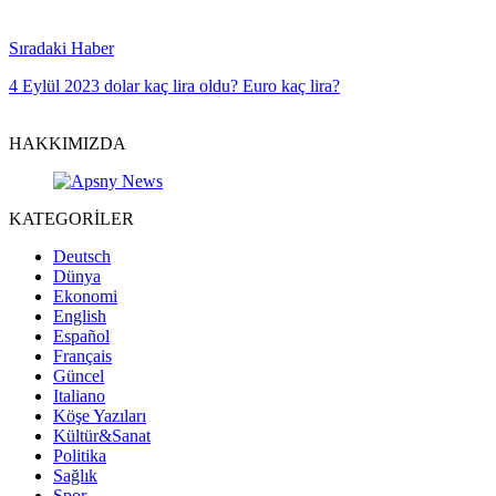
Sıradaki Haber
4 Eylül 2023 dolar kaç lira oldu? Euro kaç lira?
HAKKIMIZDA
KATEGORİLER
Deutsch
Dünya
Ekonomi
English
Español
Français
Güncel
Italiano
Köşe Yazıları
Kültür&Sanat
Politika
Sağlık
Spor