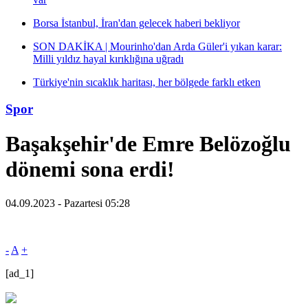
Borsa İstanbul, İran'dan gelecek haberi bekliyor
SON DAKİKA | Mourinho'dan Arda Güler'i yıkan karar:
Milli yıldız hayal kırıklığına uğradı
Türkiye'nin sıcaklık haritası, her bölgede farklı etken
Spor
Başakşehir'de Emre Belözoğlu
dönemi sona erdi!
04.09.2023 - Pazartesi 05:28
-
A
+
[ad_1]