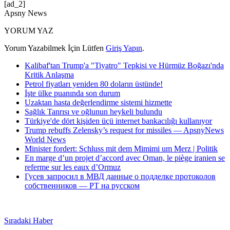
[ad_2]
Apsny News
YORUM YAZ
Yorum Yazabilmek İçin Lütfen
Giriş Yapın
.
Kalibaf'tan Trump'a "Tiyatro" Tepkisi ve Hürmüz Boğazı'nda
Kritik Anlaşma
Petrol fiyatları yeniden 80 doların üstünde!
İşte ülke puanında son durum
Uzaktan hasta değerlendirme sistemi hizmette
Sağlık Tanrısı ve oğlunun heykeli bulundu
Türkiye'de dört kişiden üçü internet bankacılığı kullanıyor
Trump rebuffs Zelensky’s request for missiles — ApsnyNews
World News
Minister fordert: Schluss mit dem Mimimi um Merz | Politik
En marge d’un projet d’accord avec Oman, le piège iranien se
referme sur les eaux d’Ormuz
Гусев запросил в МВД данные о подделке протоколов
собственников — РТ на русском
Sıradaki Haber