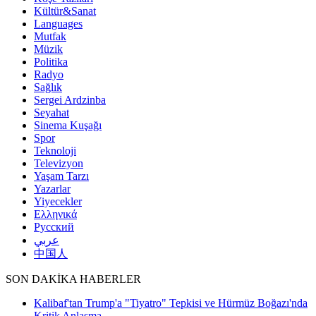
Kültür&Sanat
Languages
Mutfak
Müzik
Politika
Radyo
Sağlık
Sergei Ardzinba
Seyahat
Sinema Kuşağı
Spor
Teknoloji
Televizyon
Yaşam Tarzı
Yazarlar
Yiyecekler
Ελληνικά
Русский
عربي
中国人
SON DAKİKA HABERLER
Kalibaf'tan Trump'a "Tiyatro" Tepkisi ve Hürmüz Boğazı'nda
Kritik Anlaşma