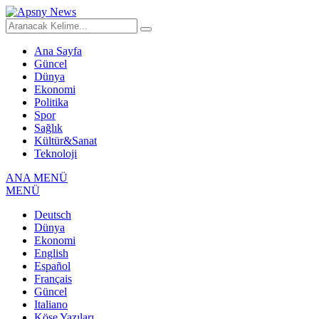
Ana Sayfa
Güncel
Dünya
Ekonomi
Politika
Spor
Sağlık
Kültür&Sanat
Teknoloji
ANA MENÜ
MENÜ
Deutsch
Dünya
Ekonomi
English
Español
Français
Güncel
Italiano
Köşe Yazıları