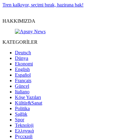
Tren kalkıyor, seçimi bırak, hazirana bak!
HAKKIMIZDA
KATEGORİLER
Deutsch
Dünya
Ekonomi
English
Español
Français
Güncel
Italiano
Köşe Yazıları
Kültür&Sanat
Politika
Sağlık
Spor
Teknoloji
Ελληνικά
Русский