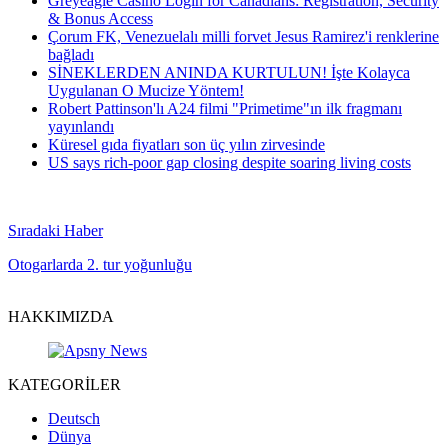
Greyeagle Casino Login for Canadians: Registration, Security
& Bonus Access
Çorum FK, Venezuelalı milli forvet Jesus Ramirez'i renklerine
bağladı
SİNEKLERDEN ANINDA KURTULUN! İşte Kolayca
Uygulanan O Mucize Yöntem!
Robert Pattinson'lı A24 filmi "Primetime"ın ilk fragmanı
yayınlandı
Küresel gıda fiyatları son üç yılın zirvesinde
US says rich-poor gap closing despite soaring living costs
Sıradaki Haber
Otogarlarda 2. tur yoğunluğu
HAKKIMIZDA
KATEGORİLER
Deutsch
Dünya