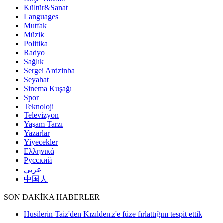
Kültür&Sanat
Languages
Mutfak
Müzik
Politika
Radyo
Sağlık
Sergei Ardzinba
Seyahat
Sinema Kuşağı
Spor
Teknoloji
Televizyon
Yaşam Tarzı
Yazarlar
Yiyecekler
Ελληνικά
Русский
عربي
中国人
SON DAKİKA HABERLER
Husilerin Taiz'den Kızıldeniz'e füze fırlattığını tespit ettik