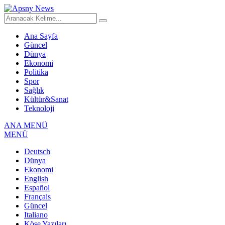
Ana Sayfa
Güncel
Dünya
Ekonomi
Politika
Spor
Sağlık
Kültür&Sanat
Teknoloji
ANA MENÜ
MENÜ
Deutsch
Dünya
Ekonomi
English
Español
Français
Güncel
Italiano
Köşe Yazıları