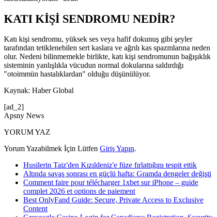
KATI KİŞİ SENDROMU NEDİR?
Katı kişi sendromu, yüksek ses veya hafif dokunuş gibi şeyler
tarafından tetiklenebilen sert kaslara ve ağrılı kas spazmlarına neden
olur. Nedeni bilinmemekle birlikte, katı kişi sendromunun bağışıklık
sisteminin yanlışlıkla vücudun normal dokularına saldırdığı
"otoimmün hastalıklardan" olduğu düşünülüyor.
Kaynak: Haber Global
[ad_2]
Apsny News
YORUM YAZ
Yorum Yazabilmek İçin Lütfen
Giriş Yapın
.
Husilerin Taiz'den Kızıldeniz'e füze fırlattığını tespit ettik
Altında savaş sonrası en güçlü hafta: Gramda dengeler değişti
Comment faire pour télécharger 1xbet sur iPhone – guide
complet 2026 et options de paiement
Best OnlyFand Guide: Secure, Private Access to Exclusive
Content