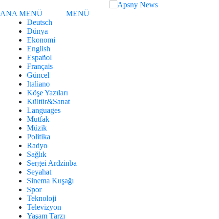
ANA MENÜ
MENÜ
Deutsch
Dünya
Ekonomi
English
Español
Français
Güncel
Italiano
Köşe Yazıları
Kültür&Sanat
Languages
Mutfak
Müzik
Politika
Radyo
Sağlık
Sergei Ardzinba
Seyahat
Sinema Kuşağı
Spor
Teknoloji
Televizyon
Yaşam Tarzı