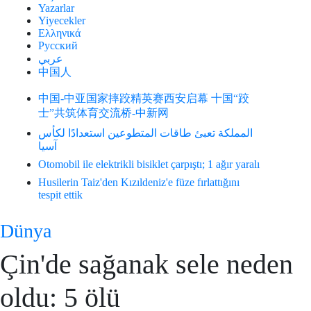
Yazarlar
Yiyecekler
Ελληνικά
Русский
عربي
中国人
中国-中亚国家摔跤精英赛西安启幕 十国“跤
士”共筑体育交流桥-中新网
المملكة تعبئ طاقات المتطوعين استعدادًا لكأس
آسيا
Otomobil ile elektrikli bisiklet çarpıştı; 1 ağır yaralı
Husilerin Taiz'den Kızıldeniz'e füze fırlattığını
tespit ettik
Dünya
Çin'de sağanak sele neden
oldu: 5 ölü