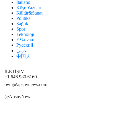
Italiano
Köşe Yazıları
Kültür&Sanat
Politika
Sağlık
Spor
Teknoloji
Ελληνικά
Русский
عربي
中国人
İLETİŞİM
+1 646 980 6160
own@apsnynews.com
@ApsnyNews