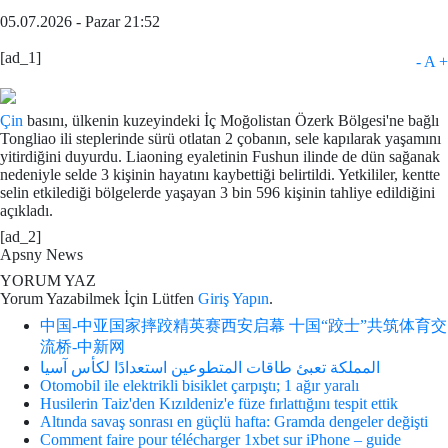
05.07.2026 - Pazar 21:52
[ad_1]
-
A
+
Çin
basını, ülkenin kuzeyindeki İç Moğolistan Özerk Bölgesi'ne bağlı
Tongliao ili steplerinde sürü otlatan 2 çobanın, sele kapılarak yaşamını
yitirdiğini duyurdu. Liaoning eyaletinin Fushun ilinde de dün sağanak
nedeniyle selde 3 kişinin hayatını kaybettiği belirtildi. Yetkililer, kentte
selin etkilediği bölgelerde yaşayan 3 bin 596 kişinin tahliye edildiğini
açıkladı.
[ad_2]
Apsny News
YORUM YAZ
Yorum Yazabilmek İçin Lütfen
Giriş Yapın
.
中国-中亚国家摔跤精英赛西安启幕 十国“跤士”共筑体育交
流桥-中新网
المملكة تعبئ طاقات المتطوعين استعدادًا لكأس آسيا
Otomobil ile elektrikli bisiklet çarpıştı; 1 ağır yaralı
Husilerin Taiz'den Kızıldeniz'e füze fırlattığını tespit ettik
Altında savaş sonrası en güçlü hafta: Gramda dengeler değişti
Comment faire pour télécharger 1xbet sur iPhone – guide