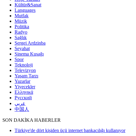
Kültür&Sanat
Languages
Mutfak
Müzik
Politika
Radyo
Sağlık
Sergei Ardzinba
Seyahat
Sinema Kuşağı
Spor
Teknoloji
Televizyon
Yaşam Tarzı
Yazarlar
Yiyecekler
Ελληνικά
Русский
عربي
中国人
SON DAKİKA HABERLER
Türkiye'de dört kişiden üçü internet bankacılığı kullanıyor