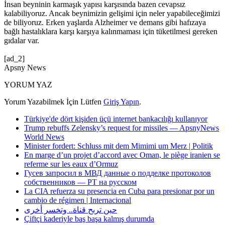
İnsan beyninin karmaşık yapısı karşısında bazen cevapsız
kalabiliyoruz. Ancak beynimizin gelişimi için neler yapabileceğimizi
de biliyoruz. Erken yaşlarda Alzheimer ve demans gibi hafızaya
bağlı hastalıklara karşı karşıya kalınmaması için tüketilmesi gereken
gıdalar var.
[ad_2]
Apsny News
YORUM YAZ
Yorum Yazabilmek İçin Lütfen
Giriş Yapın
.
Türkiye'de dört kişiden üçü internet bankacılığı kullanıyor
Trump rebuffs Zelensky’s request for missiles — ApsnyNews
World News
Minister fordert: Schluss mit dem Mimimi um Merz | Politik
En marge d’un projet d’accord avec Oman, le piège iranien se
referme sur les eaux d’Ormuz
Гусев запросил в МВД данные о подделке протоколов
собственников — РТ на русском
La CIA refuerza su presencia en Cuba para presionar por un
cambio de régimen | Internacional
حين تربح قناة.. وتخسر أخرى
Çiftçi kaderiyle baş başa kalmış durumda