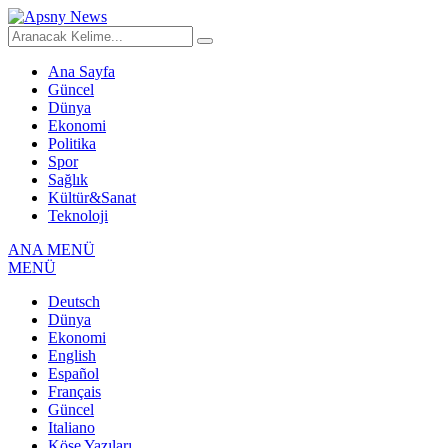
Ana Sayfa
Güncel
Dünya
Ekonomi
Politika
Spor
Sağlık
Kültür&Sanat
Teknoloji
ANA MENÜ
MENÜ
Deutsch
Dünya
Ekonomi
English
Español
Français
Güncel
Italiano
Köşe Yazıları