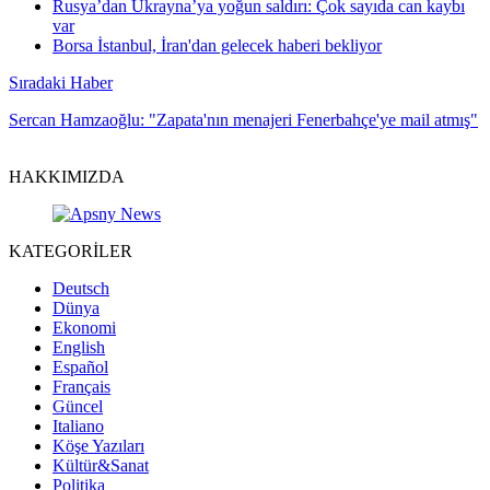
Rusya’dan Ukrayna’ya yoğun saldırı: Çok sayıda can kaybı
var
Borsa İstanbul, İran'dan gelecek haberi bekliyor
Sıradaki Haber
Sercan Hamzaoğlu: "Zapata'nın menajeri Fenerbahçe'ye mail atmış"
HAKKIMIZDA
KATEGORİLER
Deutsch
Dünya
Ekonomi
English
Español
Français
Güncel
Italiano
Köşe Yazıları
Kültür&Sanat
Politika