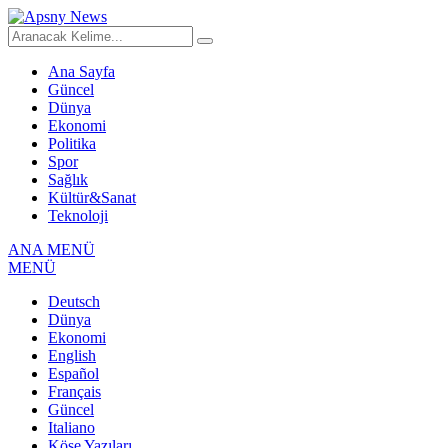
Ana Sayfa
Güncel
Dünya
Ekonomi
Politika
Spor
Sağlık
Kültür&Sanat
Teknoloji
ANA MENÜ
MENÜ
Deutsch
Dünya
Ekonomi
English
Español
Français
Güncel
Italiano
Köşe Yazıları