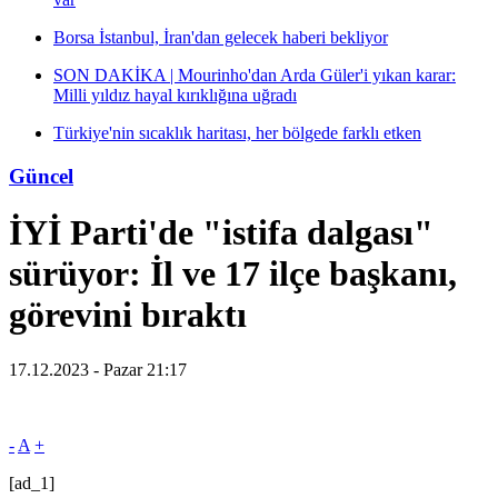
Borsa İstanbul, İran'dan gelecek haberi bekliyor
SON DAKİKA | Mourinho'dan Arda Güler'i yıkan karar:
Milli yıldız hayal kırıklığına uğradı
Türkiye'nin sıcaklık haritası, her bölgede farklı etken
Güncel
İYİ Parti'de "istifa dalgası"
sürüyor: İl ve 17 ilçe başkanı,
görevini bıraktı
17.12.2023 - Pazar 21:17
-
A
+
[ad_1]