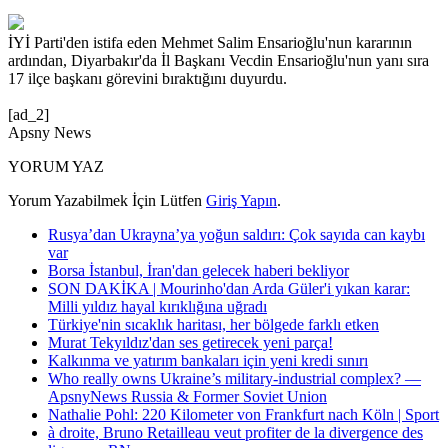
İYİ Parti'den istifa eden Mehmet Salim Ensarioğlu'nun kararının
ardından, Diyarbakır'da İl Başkanı Vecdin Ensarioğlu'nun yanı sıra
17 ilçe başkanı görevini bıraktığını duyurdu.
[ad_2]
Apsny News
YORUM YAZ
Yorum Yazabilmek İçin Lütfen
Giriş Yapın
.
Rusya’dan Ukrayna’ya yoğun saldırı: Çok sayıda can kaybı
var
Borsa İstanbul, İran'dan gelecek haberi bekliyor
SON DAKİKA | Mourinho'dan Arda Güler'i yıkan karar:
Milli yıldız hayal kırıklığına uğradı
Türkiye'nin sıcaklık haritası, her bölgede farklı etken
Murat Tekyıldız'dan ses getirecek yeni parça!
Kalkınma ve yatırım bankaları için yeni kredi sınırı
Who really owns Ukraine’s military-industrial complex? —
ApsnyNews Russia & Former Soviet Union
Nathalie Pohl: 220 Kilometer von Frankfurt nach Köln | Sport
à droite, Bruno Retailleau veut profiter de la divergence des