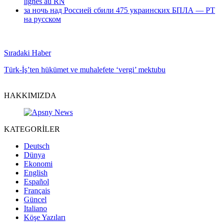
lignes au RN
за ночь над Россией сбили 475 украинских БПЛА — РТ
на русском
Sıradaki Haber
Türk-İş’ten hükümet ve muhalefete ‘vergi’ mektubu
HAKKIMIZDA
KATEGORİLER
Deutsch
Dünya
Ekonomi
English
Español
Français
Güncel
Italiano
Köşe Yazıları