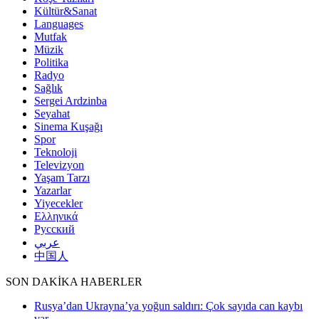
Kültür&Sanat
Languages
Mutfak
Müzik
Politika
Radyo
Sağlık
Sergei Ardzinba
Seyahat
Sinema Kuşağı
Spor
Teknoloji
Televizyon
Yaşam Tarzı
Yazarlar
Yiyecekler
Ελληνικά
Русский
عربي
中国人
SON DAKİKA HABERLER
Rusya’dan Ukrayna’ya yoğun saldırı: Çok sayıda can kaybı
var