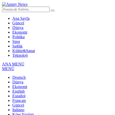
Ana Sayfa
Güncel
Dünya
Ekonomi
Politika
Spor
Sağlık
Kültür&Sanat
Teknoloji
ANA MENÜ
MENÜ
Deutsch
Dünya
Ekonomi
English
Español
Français
Güncel
Italiano
Köşe Yazıları