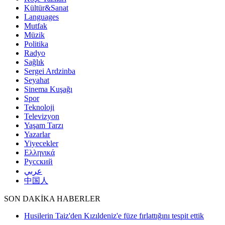
Kültür&Sanat
Languages
Mutfak
Müzik
Politika
Radyo
Sağlık
Sergei Ardzinba
Seyahat
Sinema Kuşağı
Spor
Teknoloji
Televizyon
Yaşam Tarzı
Yazarlar
Yiyecekler
Ελληνικά
Русский
عربي
中国人
SON DAKİKA HABERLER
Husilerin Taiz'den Kızıldeniz'e füze fırlattığını tespit ettik