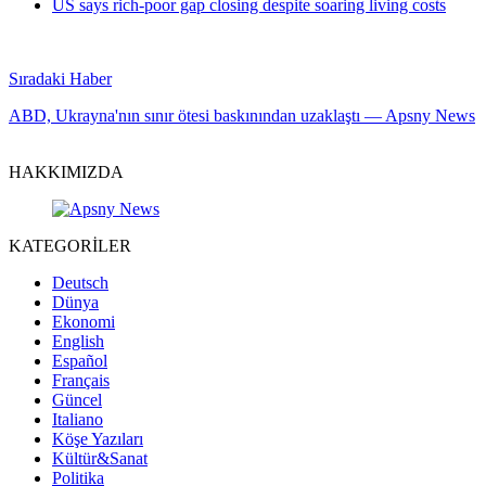
US says rich-poor gap closing despite soaring living costs
Sıradaki Haber
ABD, Ukrayna'nın sınır ötesi baskınından uzaklaştı — Apsny News
HAKKIMIZDA
KATEGORİLER
Deutsch
Dünya
Ekonomi
English
Español
Français
Güncel
Italiano
Köşe Yazıları
Kültür&Sanat
Politika