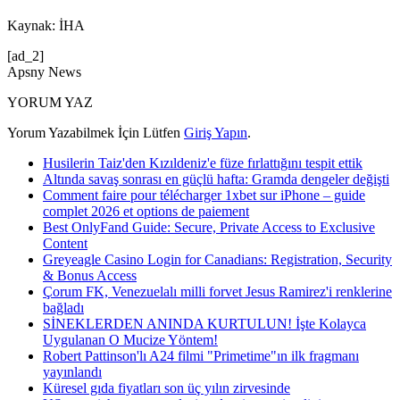
Kaynak: İHA
[ad_2]
Apsny News
YORUM YAZ
Yorum Yazabilmek İçin Lütfen
Giriş Yapın
.
Husilerin Taiz'den Kızıldeniz'e füze fırlattığını tespit ettik
Altında savaş sonrası en güçlü hafta: Gramda dengeler değişti
Comment faire pour télécharger 1xbet sur iPhone – guide
complet 2026 et options de paiement
Best OnlyFand Guide: Secure, Private Access to Exclusive
Content
Greyeagle Casino Login for Canadians: Registration, Security
& Bonus Access
Çorum FK, Venezuelalı milli forvet Jesus Ramirez'i renklerine
bağladı
SİNEKLERDEN ANINDA KURTULUN! İşte Kolayca
Uygulanan O Mucize Yöntem!
Robert Pattinson'lı A24 filmi "Primetime"ın ilk fragmanı
yayınlandı
Küresel gıda fiyatları son üç yılın zirvesinde