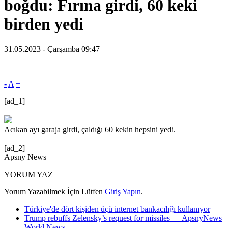
boğdu: Fırına girdi, 60 keki
birden yedi
31.05.2023 - Çarşamba 09:47
-
A
+
[ad_1]
Acıkan ayı garaja girdi, çaldığı 60 kekin hepsini yedi.
[ad_2]
Apsny News
YORUM YAZ
Yorum Yazabilmek İçin Lütfen
Giriş Yapın
.
Türkiye'de dört kişiden üçü internet bankacılığı kullanıyor
Trump rebuffs Zelensky’s request for missiles — ApsnyNews
World News