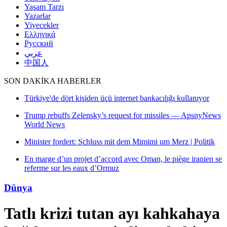
Yaşam Tarzı
Yazarlar
Yiyecekler
Ελληνικά
Русский
عربي
中国人
SON DAKİKA HABERLER
ıyor
snyNews
litik
anien se
Dünya
Tatlı krizi tutan ayı kahkahaya