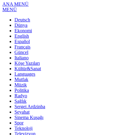
ANA MENÜ
MENÜ
Deutsch
Dünya
Ekonomi
English
Español
Français
Güncel
Italiano
Köşe Yazıları
Kültür&Sanat
Languages
Mutfak
Müzik
Politika
Radyo
Sağlık
Sergei Ardzinba
Seyahat
Sinema Kuşağı
Spor
Teknoloji
Televizyon