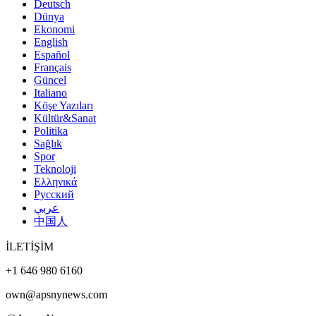
Deutsch
Dünya
Ekonomi
English
Español
Français
Güncel
Italiano
Köşe Yazıları
Kültür&Sanat
Politika
Sağlık
Spor
Teknoloji
Ελληνικά
Русский
عربي
中国人
İLETİŞİM
+1 646 980 6160
own@apsnynews.com