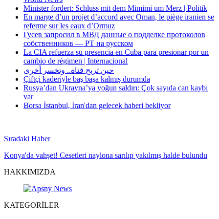
Minister fordert: Schluss mit dem Mimimi um Merz | Politik
En marge d’un projet d’accord avec Oman, le piège iranien se
referme sur les eaux d’Ormuz
Гусев запросил в МВД данные о подделке протоколов
собственников — РТ на русском
La CIA refuerza su presencia en Cuba para presionar por un
cambio de régimen | Internacional
حين تربح قناة.. وتخسر أخرى
Çiftçi kaderiyle baş başa kalmış durumda
Rusya’dan Ukrayna’ya yoğun saldırı: Çok sayıda can kaybı
var
Borsa İstanbul, İran'dan gelecek haberi bekliyor
Sıradaki Haber
Konya'da vahşet! Cesetleri naylona sarılıp yakılmış halde bulundu
HAKKIMIZDA
KATEGORİLER