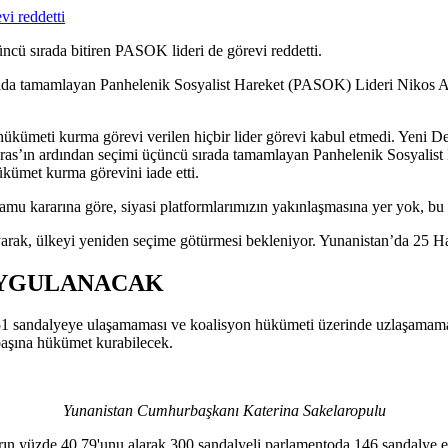
cü sırada bitiren PASOK lideri de görevi reddetti.
ırada tamamlayan Panhelenik Sosyalist Hareket (PASOK) Lideri Nikos 
hükümeti kurma görevi verilen hiçbir lider görevi kabul etmedi. Yeni 
Çipras’ın ardından seçimi üçüncü sırada tamamlayan Panhelenik Sosyal
kümet kurma görevini iade etti.
u kararına göre, siyasi platformlarımızın yakınlaşmasına yer yok, bu
ak, ülkeyi yeniden seçime götürmesi bekleniyor. Yunanistan’da 25 Hazi
UYGULANACAK
151 sandalyeye ulaşamaması ve koalisyon hükümeti üzerinde uzlaşamama
 başına hükümet kurabilecek.
Yunanistan Cumhurbaşkanı Katerina Sakelaropulu
ın yüzde 40,79'unu alarak 300 sandalyeli parlamentoda 146 sandalye el