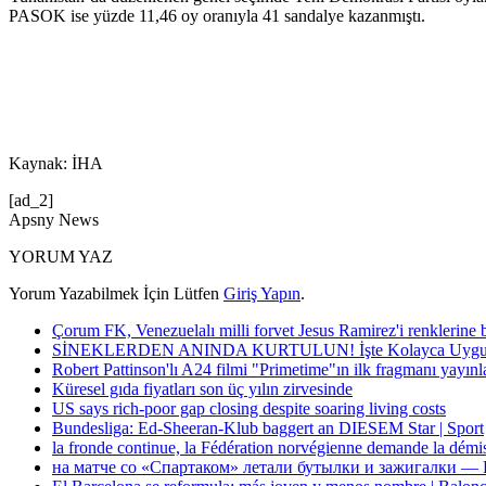
PASOK ise yüzde 11,46 oy oranıyla 41 sandalye kazanmıştı.
Kaynak: İHA
[ad_2]
Apsny News
YORUM YAZ
Yorum Yazabilmek İçin Lütfen
Giriş Yapın
.
Çorum FK, Venezuelalı milli forvet Jesus Ramirez'i renklerine 
SİNEKLERDEN ANINDA KURTULUN! İşte Kolayca Uygula
Robert Pattinson'lı A24 filmi "Primetime"ın ilk fragmanı yayınl
Küresel gıda fiyatları son üç yılın zirvesinde
US says rich-poor gap closing despite soaring living costs
Bundesliga: Ed-Sheeran-Klub baggert an DIESEM Star | Sport
la fronde continue, la Fédération norvégienne demande la démi
на матче со «Спартаком» летали бутылки и зажигалки — 