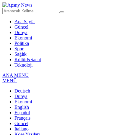
Ana Sayfa
Güncel
Dünya
Ekonomi
Politika
Spor
Sağlık
Kültür&Sanat
Teknoloji
ANA MENÜ
MENÜ
Deutsch
Dünya
Ekonomi
English
Español
Français
Güncel
Italiano
Köşe Yazıları