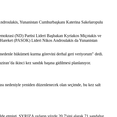
Androulakis, Yunanistan Cumhurbaşkanı Katerina Sakelaropulu
Demokrasi (ND) Partisi Lideri Başbakan Kyriakos Miçotakis ve
ist Hareket (PASOK) Lideri Nikos Androulakis da Yunanistan
 nedenle hükümeti kurma görevini derhal geri veriyorum" dedi.
ran’da ikinci kez sandık başına gidilmesi planlanıyor.
sı nedeniyle yeniden düzenlenecek olan seçimde, bu kez salt
de etmişti. SYRIZA oyların yüzde 20,7'sini alarak 71 sandalye,