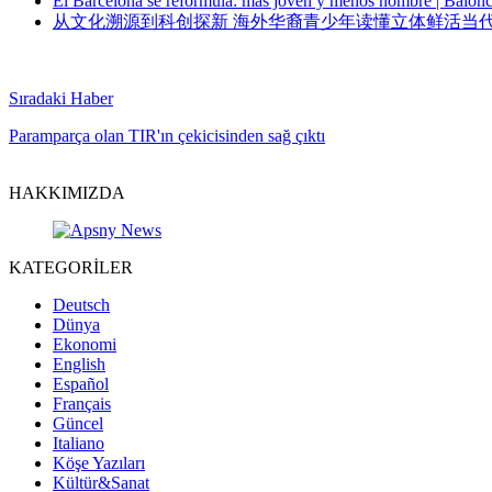
El Barcelona se reformula: más joven y menos nombre | Balonc
从文化溯源到科创探新 海外华裔青少年读懂立体鲜活当代
Sıradaki Haber
Paramparça olan TIR'ın çekicisinden sağ çıktı
HAKKIMIZDA
KATEGORİLER
Deutsch
Dünya
Ekonomi
English
Español
Français
Güncel
Italiano
Köşe Yazıları
Kültür&Sanat