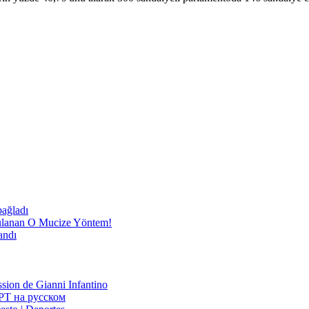
bağladı
nan O Mucize Yöntem!
andı
ssion de Gianni Infantino
РТ на русском