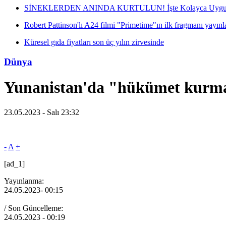
SİNEKLERDEN ANINDA KURTULUN! İşte Kolayca Uygula
Robert Pattinson'lı A24 filmi "Primetime"ın ilk fragmanı yayınl
Küresel gıda fiyatları son üç yılın zirvesinde
Dünya
Yunanistan'da "hükümet kurma" 
23.05.2023 - Salı 23:32
-
A
+
[ad_1]
Yayınlanma:
24.05.2023
- 00:15
/ Son Güncelleme:
24.05.2023
- 00:19