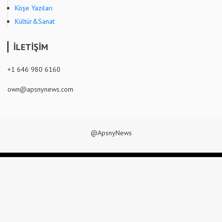
Köşe Yazıları
Kültür&Sanat
İLETİŞİM
+1 646 980 6160
own@apsnynews.com
@ApsnyNews