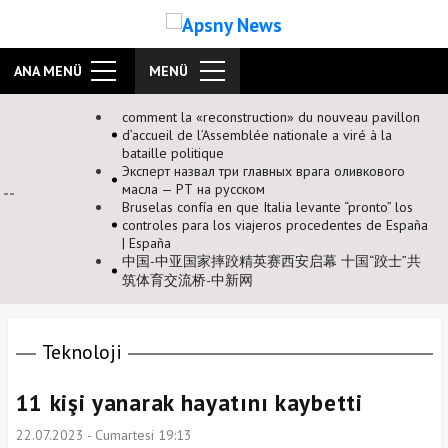
ANA MENÜ
MENÜ
comment la «reconstruction» du nouveau pavillon
d’accueil de l’Assemblée nationale a viré à la
bataille politique
Эксперт назвал три главных врага оливкового
масла — РТ на русском
Bruselas confía en que Italia levante “pronto” los
controles para los viajeros procedentes de España
| España
中国-中亚国家摔跤精英赛西安启幕 十国“跤士”共
筑体育交流桥-中新网
Teknoloji
11 kişi yanarak hayatını kaybetti
22.07.2023 - Cumartesi 19:13