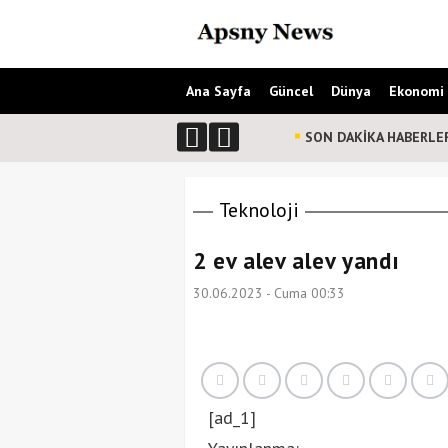
Ana Sayfa
Güncel
Dünya
Ekonomi
SON DAKİKA HABERLE
Teknoloji
2 ev alev alev yandı
30.06.2023 - Cuma 00:33
[ad_1]