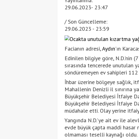
Yayınlanma:
29.06.2023
- 23:47
/ Son Güncelleme:
29.06.2023
- 23:59
Facianın adresi,
Aydın
'ın Karaca
Edinilen bilgiye göre, N.D.'nin 
sırasında tencerede unutulan ya
söndüremeyen ev sahipleri 112 A
İhbar üzerine bölgeye sağlık, itf
Mahallenin Denizli il sınırına y
Büyükşehir Belediyesi İtfaiye Da
Büyükşehir Belediyesi İtfaiye Dai
müdahale etti. Olay yerine itfa
Yangında N.D.'ye ait ev ile alevl
evde büyük çapta maddi hasar m
olmaması teselli kaynağı oldu.