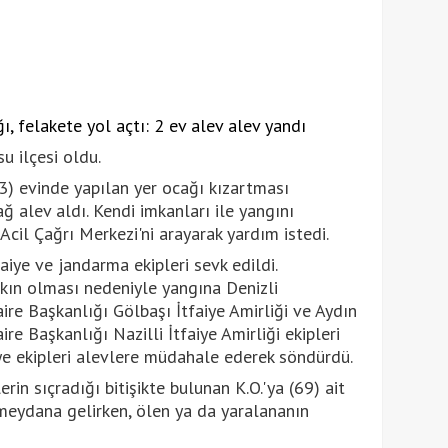
su ilçesi oldu.
(73) evinde yapılan yer ocağı kızartması
ğ alev aldı. Kendi imkanları ile yangını
cil Çağrı Merkezi'ni arayarak yardım istedi.
aiye ve jandarma ekipleri sevk edildi.
akın olması nedeniyle yangına Denizli
ire Başkanlığı Gölbaşı İtfaiye Amirliği ve Aydın
re Başkanlığı Nazilli İtfaiye Amirliği ekipleri
iye ekipleri alevlere müdahale ederek söndürdü.
erin sıçradığı bitişikte bulunan K.O.'ya (69) ait
eydana gelirken, ölen ya da yaralananın