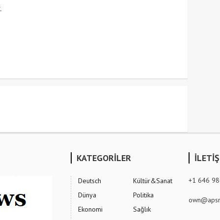
.
KATEGORİLER
İLETİ
+1 646 9
Deutsch
Kültür&Sanat
Dünya
Politika
own@apsn
Ekonomi
Sağlık