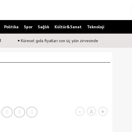
Politika
Spor
Sağlık
Kültür&Sanat
Teknoloji
R
Küresel gıda fiyatları son üç yılın zirvesinde
-
A
+