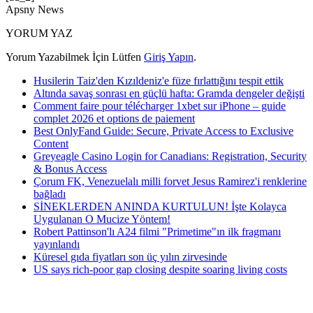
Apsny News
YORUM YAZ
Yorum Yazabilmek İçin Lütfen
Giriş Yapın
.
Husilerin Taiz'den Kızıldeniz'e füze fırlattığını tespit ettik
Altında savaş sonrası en güçlü hafta: Gramda dengeler değişti
Comment faire pour télécharger 1xbet sur iPhone – guide
complet 2026 et options de paiement
Best OnlyFand Guide: Secure, Private Access to Exclusive
Content
Greyeagle Casino Login for Canadians: Registration, Security
& Bonus Access
Çorum FK, Venezuelalı milli forvet Jesus Ramirez'i renklerine
bağladı
SİNEKLERDEN ANINDA KURTULUN! İşte Kolayca
Uygulanan O Mucize Yöntem!
Robert Pattinson'lı A24 filmi "Primetime"ın ilk fragmanı
yayınlandı
Küresel gıda fiyatları son üç yılın zirvesinde
US says rich-poor gap closing despite soaring living costs