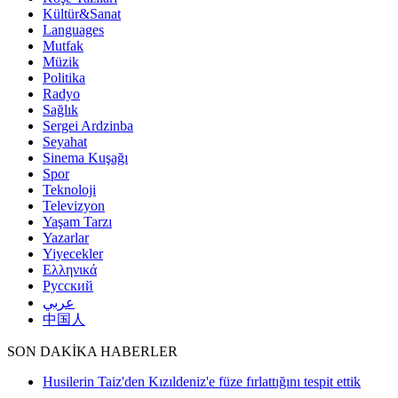
Kültür&Sanat
Languages
Mutfak
Müzik
Politika
Radyo
Sağlık
Sergei Ardzinba
Seyahat
Sinema Kuşağı
Spor
Teknoloji
Televizyon
Yaşam Tarzı
Yazarlar
Yiyecekler
Ελληνικά
Русский
عربي
中国人
SON DAKİKA HABERLER
Husilerin Taiz'den Kızıldeniz'e füze fırlattığını tespit ettik