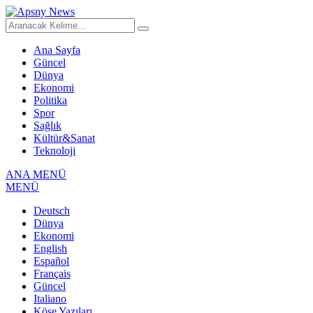
Ana Sayfa
Güncel
Dünya
Ekonomi
Politika
Spor
Sağlık
Kültür&Sanat
Teknoloji
ANA MENÜ
MENÜ
Deutsch
Dünya
Ekonomi
English
Español
Français
Güncel
Italiano
Köşe Yazıları