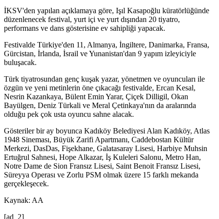
İKSV'den yapılan açıklamaya göre, Işıl Kasapoğlu küratörlüğünde
düzenlenecek festival, yurt içi ve yurt dışından 20 tiyatro,
performans ve dans gösterisine ev sahipliği yapacak.
Festivalde Türkiye'den 11, Almanya, İngiltere, Danimarka, Fransa,
Gürcistan, İrlanda, İsrail ve Yunanistan'dan 9 yapım izleyiciyle
buluşacak.
Türk tiyatrosundan genç kuşak yazar, yönetmen ve oyuncuları ile
özgün ve yeni metinlerin öne çıkacağı festivalde, Ercan Kesal,
Nesrin Kazankaya, Bülent Emin Yarar, Çiçek Dilligil, Okan
Bayülgen, Deniz Türkali ve Meral Çetinkaya'nın da aralarında
olduğu pek çok usta oyuncu sahne alacak.
Gösteriler bir ay boyunca Kadıköy Belediyesi Alan Kadıköy, Atlas
1948 Sineması, Büyük Zarifi Apartmanı, Caddebostan Kültür
Merkezi, DasDas, Fişekhane, Galatasaray Lisesi, Harbiye Muhsin
Ertuğrul Sahnesi, Hope Alkazar, İş Kuleleri Salonu, Metro Han,
Notre Dame de Sion Fransız Lisesi, Saint Benoit Fransız Lisesi,
Süreyya Operası ve Zorlu PSM olmak üzere 15 farklı mekanda
gerçekleşecek.​​​​​​​
Kaynak: AA
[ad_2]