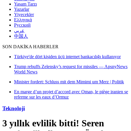
Yaşam Tarzı
Yazarlar
Yiyecekler
Ελληνικά
Русский
عربي
中国人
SON DAKİKA HABERLER
ıyor
snyNews
litik
anien se
Teknoloji
3 yıllık evlilik bitti! Seren