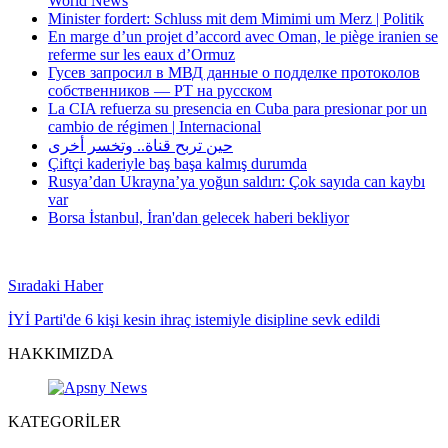
World News
Minister fordert: Schluss mit dem Mimimi um Merz | Politik
En marge d’un projet d’accord avec Oman, le piège iranien se
referme sur les eaux d’Ormuz
Гусев запросил в МВД данные о подделке протоколов
собственников — РТ на русском
La CIA refuerza su presencia en Cuba para presionar por un
cambio de régimen | Internacional
حين تربح قناة.. وتخسر أخرى
Çiftçi kaderiyle baş başa kalmış durumda
Rusya’dan Ukrayna’ya yoğun saldırı: Çok sayıda can kaybı
var
Borsa İstanbul, İran'dan gelecek haberi bekliyor
Sıradaki Haber
İYİ Parti'de 6 kişi kesin ihraç istemiyle disipline sevk edildi
HAKKIMIZDA
KATEGORİLER