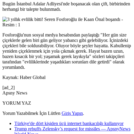
Bugün İstanbul Adalar Adliyesi'nde boşanacak olan çift, birbirinden
herhangi bir talepte bulunmadı.
Fosforoğlu'nun sosyal medya hesabından paylaştığı "Her gün size
çiçeklerle gelen biri gün geliyor yabancı gibi gelebiliyor. İçinizdeki
çiçekleri bile soldurabiliyor. Oluyor böyle şeyler hayatta. Kabullenip
yeniden çiçeklenmek için yola çıkmak gerek. Hayat bazen uzun,
bazen kısacık bir yol; yaşamak gerek layıkıyla" sözleri takipçileri
tarafından "evliliklerinde yaşadıkları sorunları dile getirdi" olarak
yorumlandı.
Kaynak: Haber Global
[ad_2]
Apsny News
YORUM YAZ
Yorum Yazabilmek İçin Lütfen
Giriş Yapın
.
Türkiye'de dört kişiden üçü internet bankacılığı kullanıyor
Trump rebuffs Zelensky’s request for missiles — ApsnyNews