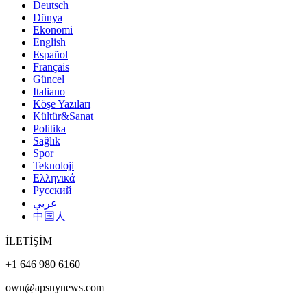
Deutsch
Dünya
Ekonomi
English
Español
Français
Güncel
Italiano
Köşe Yazıları
Kültür&Sanat
Politika
Sağlık
Spor
Teknoloji
Ελληνικά
Русский
عربي
中国人
İLETİŞİM
+1 646 980 6160
own@apsnynews.com