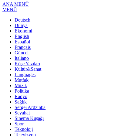
ANA MENÜ
MENÜ
Deutsch
Dünya
Ekonomi
English
Español
Français
Güncel
Italiano
Köşe Yazıları
Kültür&Sanat
Languages
Mutfak
Müzik
Politika
Radyo
Sağlık
Sergei Ardzinba
Seyahat
Sinema Kuşağı
Spor
Teknoloji
Televizyon