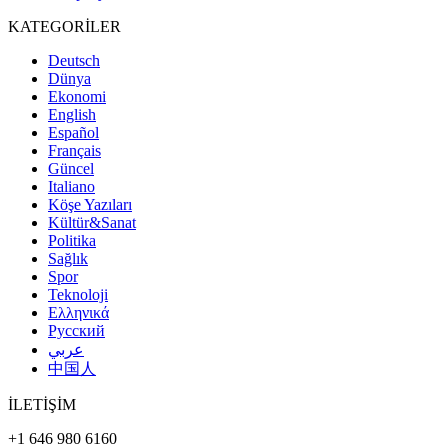
KATEGORİLER
Deutsch
Dünya
Ekonomi
English
Español
Français
Güncel
Italiano
Köşe Yazıları
Kültür&Sanat
Politika
Sağlık
Spor
Teknoloji
Ελληνικά
Русский
عربي
中国人
İLETİŞİM
+1 646 980 6160