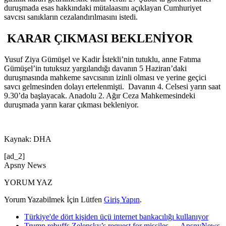
duruşmada esas hakkındaki mütalaasını açıklayan Cumhuriyet
savcısı sanıkların cezalandırılmasını istedi.
KARAR ÇIKMASI BEKLENİYOR
Yusuf Ziya Gümüşel ve Kadir İstekli’nin tutuklu, anne Fatıma
Gümüşel’in tutuksuz yargılandığı davanın 5 Haziran’daki
duruşmasında mahkeme savcısının izinli olması ve yerine geçici
savcı gelmesinden dolayı ertelenmişti. Davanın 4. Celsesi yarın saat
9.30’da başlayacak. Anadolu 2. Ağır Ceza Mahkemesindeki
duruşmada yarın karar çıkması bekleniyor.
Kaynak: DHA
[ad_2]
Apsny News
YORUM YAZ
Yorum Yazabilmek İçin Lütfen
Giriş Yapın
.
Türkiye'de dört kişiden üçü internet bankacılığı kullanıyor
Trump rebuffs Zelensky’s request for missiles — ApsnyNews