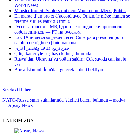
World News
Minister fordert: Schluss mit dem Mimimi um Merz | Politik
En marge d’un projet d’accord avec Oman, le piège iranien se
referme sur les eaux d’Ormuz
Гусев запросил в МВД данные о подделке протоколов
собственников — РТ на русском
La CIA refuerza su presencia en Cuba para presionar por un
cambio de régimen | Internacional
حين تربح قناة.. وتخسر أخرى
Çiftçi kaderiyle baş başa kalmış durumda
Rusya’dan Ukrayna’ya yoğun saldırı: Çok sayıda can kaybı
var
Borsa İstanbul, İran'dan gelecek haberi bekliyor
Sıradaki Haber
NATO-Rusya sınırı yakınlarında 'şüpheli balon' bulundu – medya
— Apsny News
HAKKIMIZDA