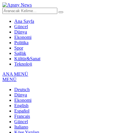
Ana Sayfa
Güncel
Dünya
Ekonomi
Politika
Spor
Sağlık
Kültür&Sanat
Teknoloji
ANA MENÜ
MENÜ
Deutsch
Dünya
Ekonomi
English
Español
Français
Güncel
Italiano
Köşe Yazıları