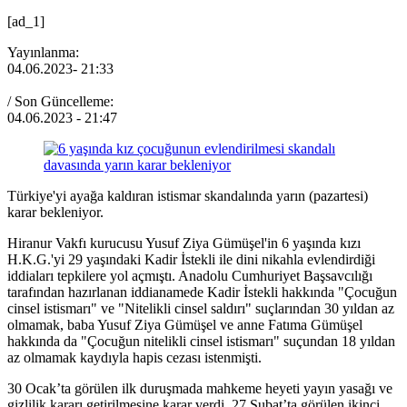
[ad_1]
Yayınlanma:
04.06.2023
- 21:33
/ Son Güncelleme:
04.06.2023
- 21:47
Türkiye'yi ayağa kaldıran istismar skandalında yarın (pazartesi)
karar bekleniyor.
Hiranur Vakfı kurucusu Yusuf Ziya Gümüşel'in 6 yaşında kızı
H.K.G.'yi 29 yaşındaki Kadir İstekli ile dini nikahla evlendirdiği
iddiaları tepkilere yol açmıştı. Anadolu Cumhuriyet Başsavcılığı
tarafından hazırlanan iddianamede Kadir İstekli hakkında "Çocuğun
cinsel istismarı" ve "Nitelikli cinsel saldırı" suçlarından 30 yıldan az
olmamak, baba Yusuf Ziya Gümüşel ve anne Fatıma Gümüşel
hakkında da "Çocuğun nitelikli cinsel istismarı" suçundan 18 yıldan
az olmamak kaydıyla hapis cezası istenmişti.
30 Ocak’ta görülen ilk duruşmada mahkeme heyeti yayın yasağı ve
gizlilik kararı getirilmesine karar verdi. 27 Şubat’ta görülen ikinci