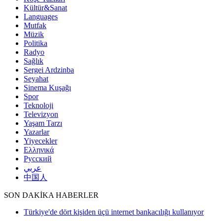
Kültür&Sanat
Languages
Mutfak
Müzik
Politika
Radyo
Sağlık
Sergei Ardzinba
Seyahat
Sinema Kuşağı
Spor
Teknoloji
Televizyon
Yaşam Tarzı
Yazarlar
Yiyecekler
Ελληνικά
Русский
عربي
中国人
SON DAKİKA HABERLER
Türkiye'de dört kişiden üçü internet bankacılığı kullanıyor