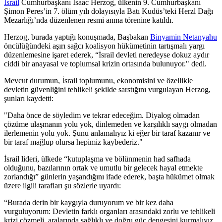
İsrail
Cumhurbaşkanı Isaac Herzog, ülkenin 9. Cumhurbaşkanı
Şimon Peres’in 7. ölüm yılı dolayısıyla Batı Kudüs’teki Herzl Dağı
Mezarlığı’nda düzenlenen resmi anma törenine katıldı.
Herzog, burada yaptığı konuşmada, Başbakan
Binyamin Netanyahu
öncülüğündeki aşırı sağcı koalisyon hükümetinin tartışmalı yargı
düzenlemesine işaret ederek, “İsrail devleti neredeyse dokuz aydır
ciddi bir anayasal ve toplumsal krizin ortasında bulunuyor." dedi.
Mevcut durumun, İsrail toplumunu, ekonomisini ve özellikle
devletin güvenliğini tehlikeli şekilde sarstığını vurgulayan Herzog,
şunları kaydetti:
"Daha önce de söyledim ve tekrar edeceğim. Diyalog olmadan
çözüme ulaşmanın yolu yok, dinlemeden ve karşılıklı saygı olmadan
ilerlemenin yolu yok. Şunu anlamalıyız ki eğer bir taraf kazanır ve
bir taraf mağlup olursa hepimiz kaybederiz."
İsrail lideri, ülkede “kutuplaşma ve bölünmenin had safhada
olduğunu, bazılarının ortak ve umutlu bir gelecek hayal etmekte
zorlandığı” günlerin yaşandığını ifade ederek, başta hükümet olmak
üzere ilgili tarafları şu sözlerle uyardı:
“Burada derin bir kaygıyla duruyorum ve bir kez daha
vurguluyorum: Devletin farklı organları arasındaki zorlu ve tehlikeli
krizi çözmeli, aralarında sağlıklı ve doğru güç dengesini kurmalıyız.