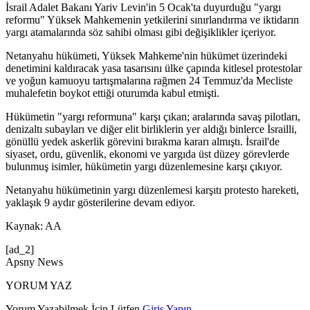
İsrail Adalet Bakanı Yariv Levin'in 5 Ocak'ta duyurduğu "yargı
reformu" Yüksek Mahkemenin yetkilerini sınırlandırma ve iktidarın
yargı atamalarında söz sahibi olması gibi değişiklikler içeriyor.
Netanyahu hükümeti, Yüksek Mahkeme'nin hükümet üzerindeki
denetimini kaldıracak yasa tasarısını ülke çapında kitlesel protestolar
ve yoğun kamuoyu tartışmalarına rağmen 24 Temmuz'da Mecliste
muhalefetin boykot ettiği oturumda kabul etmişti.
Hükümetin "yargı reformuna" karşı çıkan; aralarında savaş pilotları,
denizaltı subayları ve diğer elit birliklerin yer aldığı binlerce İsrailli,
gönüllü yedek askerlik görevini bırakma kararı almıştı. İsrail'de
siyaset, ordu, güvenlik, ekonomi ve yargıda üst düzey görevlerde
bulunmuş isimler, hükümetin yargı düzenlemesine karşı çıkıyor.
Netanyahu hükümetinin yargı düzenlemesi karşıtı protesto hareketi,
yaklaşık 9 aydır gösterilerine devam ediyor.
Kaynak: AA
[ad_2]
Apsny News
YORUM YAZ
Yorum Yazabilmek İçin Lütfen
Giriş Yapın
.