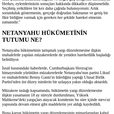
Herkes, eylemlerimizin sonuçları hakkında dikkatlice düşünmelidir.
Seçilmiş yetkililere bir kez daha çağrıda bulunuyorum: Artık
sorumluluk göstermenin, gerçeğe doğrudan bakmanın ve geniş bir
fikir birliğine varmak için gereken her şekilde hareket etmenin
zamanıdır."
NETANYAHU HÜKÜMETİNİN
TUTUMU NE?
Netanyahu hükümetinin tartışmalı yargı düzenlemesine ilişkin
muhalefetle yapılan müzakerelerde de yeniden hareketlilik başladığı
belirtiliyor.
İsrail basınındaki haberlerde, Cumhurbaşkanı Herzog'un
himayesinde yürütülen müzakerelerde Netanyahu'nun partisi Likud
ve muhalefetteki Benny Gantz'ın liderliğini yaptığı Ulusal Birlik
Partisi'nden üst düzey isimlerin bir uzlaşıya yakın olduğu aktarıldı.
Müzakere taslağı kapsamında, hükümetin yargı düzenlemesine
ilişkin yasamanın 18 ay süreyle durdurulması, Yüksek
Mahkeme'deki yargıçları atayacak komitenin bu süre içinde mevcut
yapısında devam etmesi gibi maddelerin yer aldığı kaydedildi.
Buna karşın hükümetin yargı düzenlemesinin mimarlarından kabul