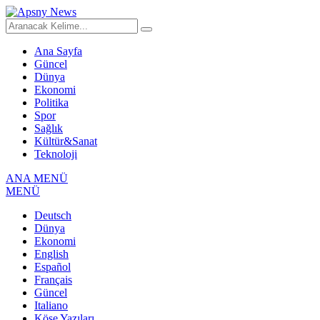
Ana Sayfa
Güncel
Dünya
Ekonomi
Politika
Spor
Sağlık
Kültür&Sanat
Teknoloji
ANA MENÜ
MENÜ
Deutsch
Dünya
Ekonomi
English
Español
Français
Güncel
Italiano
Köşe Yazıları