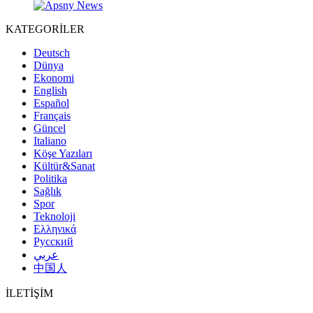
KATEGORİLER
Deutsch
Dünya
Ekonomi
English
Español
Français
Güncel
Italiano
Köşe Yazıları
Kültür&Sanat
Politika
Sağlık
Spor
Teknoloji
Ελληνικά
Русский
عربي
中国人
İLETİŞİM