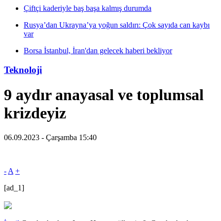
Çiftçi kaderiyle baş başa kalmış durumda
Rusya’dan Ukrayna’ya yoğun saldırı: Çok sayıda can kaybı
var
Borsa İstanbul, İran'dan gelecek haberi bekliyor
Teknoloji
9 aydır anayasal ve toplumsal
krizdeyiz
06.09.2023 - Çarşamba 15:40
-
A
+
[ad_1]