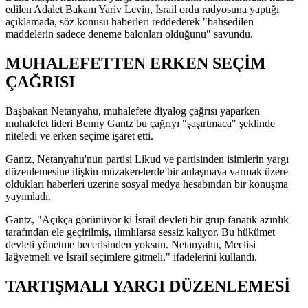
edilen Adalet Bakanı Yariv Levin, İsrail ordu radyosuna yaptığı
açıklamada, söz konusu haberleri reddederek "bahsedilen
maddelerin sadece deneme balonları olduğunu" savundu.
MUHALEFETTEN ERKEN SEÇİM
ÇAĞRISI
Başbakan Netanyahu, muhalefete diyalog çağrısı yaparken
muhalefet lideri Benny Gantz bu çağrıyı "şaşırtmaca" şeklinde
niteledi ve erken seçime işaret etti.
Gantz, Netanyahu'nun partisi Likud ve partisinden isimlerin yargı
düzenlemesine ilişkin müzakerelerde bir anlaşmaya varmak üzere
oldukları haberleri üzerine sosyal medya hesabından bir konuşma
yayımladı.
Gantz, "Açıkça görünüyor ki İsrail devleti bir grup fanatik azınlık
tarafından ele geçirilmiş, ılımlılarsa sessiz kalıyor. Bu hükümet
devleti yönetme becerisinden yoksun. Netanyahu, Meclisi
lağvetmeli ve İsrail seçimlere gitmeli." ifadelerini kullandı.
TARTIŞMALI YARGI DÜZENLEMESİ