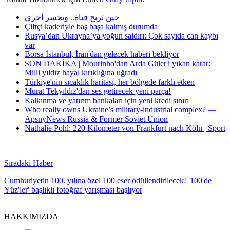
حين تربح قناة.. وتخسر أخرى
Çiftçi kaderiyle baş başa kalmış durumda
Rusya’dan Ukrayna’ya yoğun saldırı: Çok sayıda can kaybı
var
Borsa İstanbul, İran'dan gelecek haberi bekliyor
SON DAKİKA | Mourinho'dan Arda Güler'i yıkan karar:
Milli yıldız hayal kırıklığına uğradı
Türkiye'nin sıcaklık haritası, her bölgede farklı etken
Murat Tekyıldız'dan ses getirecek yeni parça!
Kalkınma ve yatırım bankaları için yeni kredi sınırı
Who really owns Ukraine’s military-industrial complex? —
ApsnyNews Russia & Former Soviet Union
Nathalie Pohl: 220 Kilometer von Frankfurt nach Köln | Sport
Sıradaki Haber
Cumhuriyetin 100. yılına özel 100 eser ödüllendirilecek! '100'de
Yüz'ler' başlıklı fotoğraf yarışması başlıyor
HAKKIMIZDA