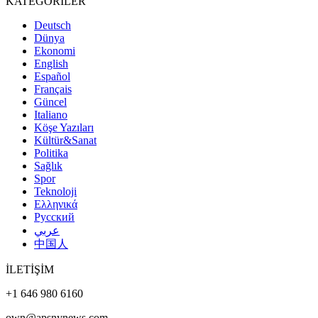
KATEGORİLER
Deutsch
Dünya
Ekonomi
English
Español
Français
Güncel
Italiano
Köşe Yazıları
Kültür&Sanat
Politika
Sağlık
Spor
Teknoloji
Ελληνικά
Русский
عربي
中国人
İLETİŞİM
+1 646 980 6160
own@apsnynews.com