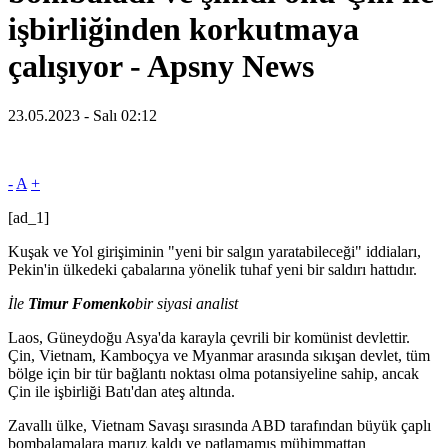
işbirliğinden korkutmaya
çalışıyor - Apsny News
23.05.2023 - Salı 02:12
-
A
+
[ad_1]
Kuşak ve Yol girişiminin "yeni bir salgın yaratabileceği" iddiaları,
Pekin'in ülkedeki çabalarına yönelik tuhaf yeni bir saldırı hattıdır.
İle
Timur Fomenko
bir siyasi analist
Laos, Güneydoğu Asya'da karayla çevrili bir komünist devlettir.
Çin, Vietnam, Kamboçya ve Myanmar arasında sıkışan devlet, tüm
bölge için bir tür bağlantı noktası olma potansiyeline sahip, ancak
Çin ile işbirliği Batı'dan ateş altında.
Zavallı ülke, Vietnam Savaşı sırasında ABD tarafından büyük çaplı
bombalamalara maruz kaldı ve patlamamış mühimmattan