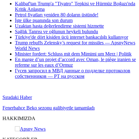
Kalibaf'tan Trump'a "Tiyatro" Tepkisi ve Hürmüz Boğazı'nda
Kritik Anlaşma
Petrol fiyatları yeniden 80 doların üstünde!
İşte ülke puanında son durum
Uzaktan hasta değerlendirme sistemi hizmette
Sağlık Tanrısı ve oğlunun heykeli bulundu
Türkiye'de dört kişiden üçü internet bankacılığı kullanıyor
Trump rebuffs Zelensky’s request for missiles — ApsnyNews
World News
Minister fordert: Schluss mit dem Mimimi um Merz | Politik
En marge d’un projet d’accord avec Oman, le piège iranien se
referme sur les eaux d’Ormuz
Гусев запросил в МВД данные о подделке протоколов
собственников — РТ на русском
Sıradaki Haber
Fenerbahçe Beko sezonu galibiyetle tamamladı
HAKKIMIZDA