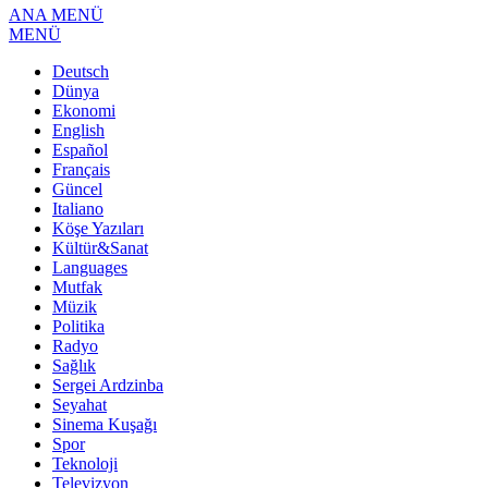
ANA MENÜ
MENÜ
Deutsch
Dünya
Ekonomi
English
Español
Français
Güncel
Italiano
Köşe Yazıları
Kültür&Sanat
Languages
Mutfak
Müzik
Politika
Radyo
Sağlık
Sergei Ardzinba
Seyahat
Sinema Kuşağı
Spor
Teknoloji
Televizyon