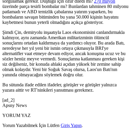
sorgulamak gerekir. Düştüğü için özür diledi mi?
270 milyon
üzerinde parça tesirli bombalar mı? Bunlardan tahminen 80 milyonu
patlamadı ve ABD temizlik çabalarına yatırım yaparken, bu
bombaların savaşın bitiminden bu yana 50.000 kişinin hayatını
kaybetmesi bunun yeterli olmadığını açıkça gösteriyor.
Şimdi Çin, demiryolu inşaatıyla Laos ekonomisini canlandırmakla
kalmıyor, aynı zamanda Amerikan militarizminin ölümcül
sonuçlarını ortadan kaldırmaya da yardımcı oluyor. Bu arada Batı,
neredeyse her yıl yeni bir ismin ortaya çıkmasıyla BRI'ye
alternatifler vaat etmeye devam ediyor, ancak konuşma ucuz ve bu
sözler henüz meyve vermedi. Sonuçlarına katlanması gereken kişi
siz değilseniz, bir konuda ahlaki açıdan yüksek bir zemine sahip
olmak kolaydır. Yeni bir Soğuk Savaş olursa, Laos'un Batı'nın
yanında olmayacağını söylemek doğru olur.
Bu sütunda ifade edilen ifadeler, görüşler ve görüşler yalnızca
yazara aittir ve RT'ninkileri yansıtması gerekmez.
[ad_2]
Apsny News
YORUM YAZ
Yorum Yazabilmek İçin Lütfen
Giriş Yapın
.