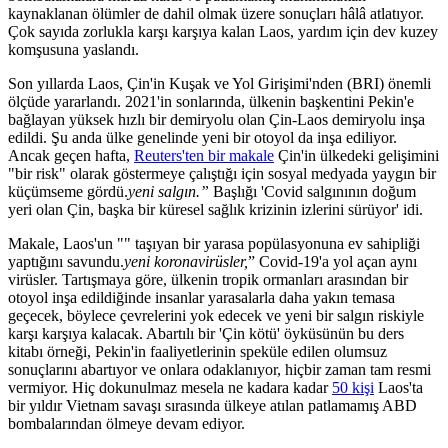
kaynaklanan ölümler de dahil olmak üzere sonuçları hâlâ atlatıyor.
Çok sayıda zorlukla karşı karşıya kalan Laos, yardım için dev kuzey
komşusuna yaslandı.
Son yıllarda Laos, Çin'in Kuşak ve Yol Girişimi'nden (BRI) önemli
ölçüde yararlandı. 2021'in sonlarında, ülkenin başkentini Pekin'e
bağlayan yüksek hızlı bir demiryolu olan Çin-Laos demiryolu inşa
edildi. Şu anda ülke genelinde yeni bir otoyol da inşa ediliyor.
Ancak geçen hafta,
Reuters'ten bir makale
Çin'in ülkedeki gelişimini
"bir risk" olarak göstermeye çalıştığı için sosyal medyada yaygın bir
küçümseme gördü.
yeni salgın.”
Başlığı 'Covid salgınının doğum
yeri olan Çin, başka bir küresel sağlık krizinin izlerini sürüyor' idi.
Makale, Laos'un "" taşıyan bir yarasa popülasyonuna ev sahipliği
yaptığını savundu.
yeni koronavirüsler,
” Covid-19'a yol açan aynı
virüsler. Tartışmaya göre, ülkenin tropik ormanları arasından bir
otoyol inşa edildiğinde insanlar yarasalarla daha yakın temasa
geçecek, böylece çevrelerini yok edecek ve yeni bir salgın riskiyle
karşı karşıya kalacak. Abartılı bir 'Çin kötü' öyküsünün bu ders
kitabı örneği, Pekin'in faaliyetlerinin speküle edilen olumsuz
sonuçlarını abartıyor ve onlara odaklanıyor, hiçbir zaman tam resmi
vermiyor. Hiç dokunulmaz mesela ne kadara kadar
50 kişi
Laos'ta
bir yıldır Vietnam savaşı sırasında ülkeye atılan patlamamış ABD
bombalarından ölmeye devam ediyor.