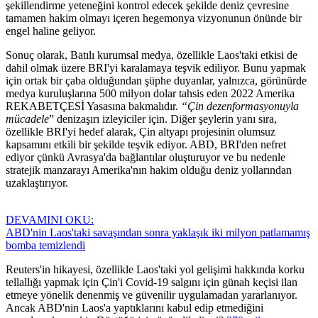
şekillendirme yeteneğini kontrol edecek şekilde deniz çevresine
tamamen hakim olmayı içeren hegemonya vizyonunun önünde bir
engel haline geliyor.
Sonuç olarak, Batılı kurumsal medya, özellikle Laos'taki etkisi de
dahil olmak üzere BRI'yi karalamaya teşvik ediliyor. Bunu yapmak
için ortak bir çaba olduğundan şüphe duyanlar, yalnızca, görünürde
medya kuruluşlarına 500 milyon dolar tahsis eden 2022 Amerika
REKABETÇESİ Yasasına bakmalıdır.
“Çin dezenformasyonuyla
mücadele
” denizaşırı izleyiciler için. Diğer şeylerin yanı sıra,
özellikle BRI'yi hedef alarak, Çin altyapı projesinin olumsuz
kapsamını etkili bir şekilde teşvik ediyor. ABD, BRI'den nefret
ediyor çünkü Avrasya'da bağlantılar oluşturuyor ve bu nedenle
stratejik manzarayı Amerika'nın hakim olduğu deniz yollarından
uzaklaştırıyor.
DEVAMINI OKU:
ABD'nin Laos'taki savaşından sonra yaklaşık iki milyon patlamamış
bomba temizlendi
Reuters'in hikayesi, özellikle Laos'taki yol gelişimi hakkında korku
tellallığı yapmak için Çin'i Covid-19 salgını için günah keçisi ilan
etmeye yönelik denenmiş ve güvenilir uygulamadan yararlanıyor.
Ancak ABD'nin Laos'a yaptıklarını kabul edip etmediğini