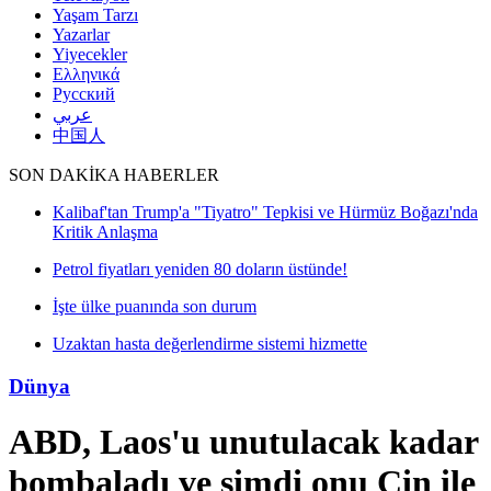
Yaşam Tarzı
Yazarlar
Yiyecekler
Ελληνικά
Русский
عربي
中国人
SON DAKİKA HABERLER
Kalibaf'tan Trump'a "Tiyatro" Tepkisi ve Hürmüz Boğazı'nda
Kritik Anlaşma
Petrol fiyatları yeniden 80 doların üstünde!
İşte ülke puanında son durum
Uzaktan hasta değerlendirme sistemi hizmette
Dünya
ABD, Laos'u unutulacak kadar
bombaladı ve şimdi onu Çin ile