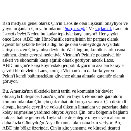
Batı medyası genel olarak Çin'in Laos ile olan ilişkisini onaylıyor ve
yayın organları Çin yatırımlarını "
borç tuzağı
" Ve
suçlamak
Laos bir
“
vasal devlet.
Neden bu kadar tepkiyle karşılanıyor? Her şeyden
önce Laos, ABD'nin Hint-Pasifik stratejisinin bir parçası olarak
agresif bir şekilde hedef aldığı bölge olan Güneydoğu Asya'daki
tartışmasız en Çin yanlısı devlettir. Washington, komünist olmasına
rağmen, deniz çevresi nedeniyle Vietnam'ı Pekin'e potansiyel bir
askeri ve ekonomik karşı ağırlık olarak görüyor; ancak Laos,
ABD'nin Çin'e karşı koymadaki jeopolitik gücünü azaltan karayla
çevrili bir devlettir. Laos, komşu Vietnam'dan da korkuyor ve
Pekin'i kendi bağımsızlığını güvence altına almada garantör olarak
görüyor.
Bu, Amerika'nın ülkedeki kanlı tarihi ve komünist bir devlet
olmasıyla birleşince, Laos'u Çin'in en büyük ekonomik garantörü
konumunda olan Çin için çok rahat bir komşu yapıyor. Çin destekli
altyapı, karayla çevrili ve yoksul ülkenin limanlara ve pazarlara daha
kolay erişmesine yardımcı oluyor. Ayrıca Çin, onu bölgenin bağlantı
noktası haline getirerek Tayland ile de entegre oluyor ve mallarının
daha fazla Güneydoğu Asya limanına akmasına izin veriyor. Bu,
ABD'nin bölge üzerinde, Çin'in güç yansıtma ve küresel ticareti