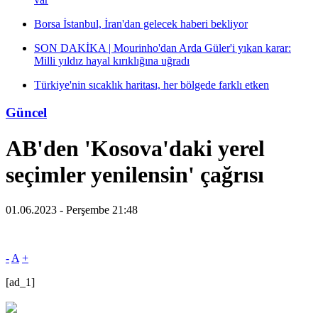
Borsa İstanbul, İran'dan gelecek haberi bekliyor
SON DAKİKA | Mourinho'dan Arda Güler'i yıkan karar:
Milli yıldız hayal kırıklığına uğradı
Türkiye'nin sıcaklık haritası, her bölgede farklı etken
Güncel
AB'den 'Kosova'daki yerel
seçimler yenilensin' çağrısı
01.06.2023 - Perşembe 21:48
-
A
+
[ad_1]