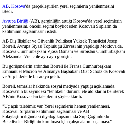
AB
,
Kosova
'da gerçekleştirilen yerel seçimlerin yenilenmesini
istedi.
Avrupa Birliği
(AB), gerginliğin arttığı Kosova'da yerel seçimlerin
yenilenmesini, önceki seçimi boykot eden Kosovalı Sırpların da
katılımının sağlanmasını istedi.
AB Dış İlişkiler ve Güvenlik Politikası Yüksek Temsilcisi Josep
Borrell, Avrupa Siyasi Topluluğu Zirvesi'nin yapıldığı Moldova'da,
Kosova Cumhurbaşkanı Vjosa Osmani ve Sırbistan Cumhurbaşkanı
Aleksandar Vucic ile ayrı ayrı görüştü.
Bu görüşmelerin ardından Borrell ile Fransa Cumhurbaşkanı
Emmanuel Macron ve Almanya Başbakanı Olaf Scholz da Kosovalı
ve Sırp liderlerle bir araya geldi.
Borrell, temaslar hakkında sosyal medyada yaptığı açıklamada,
Kosova'nın kuzeyindeki "tehlikeli" durumu ele aldıklarını belirterek
AB'nin Kosova'dan taleplerini şöyle aktardı:
"Üç açık talebimiz var. Yerel seçimlerin hemen yenilenmesi,
Kosovalı Sırpların katılımının sağlanması ve AB
kolaylaştırıcılığındaki diyalog kapsamında Sırp Çoğunluklu
Belediyeler Birliğinin kurulması için çalışmaların başlaması."