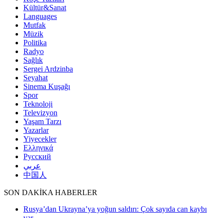
Kültür&Sanat
Languages
Mutfak
Müzik
Politika
Radyo
Sağlık
Sergei Ardzinba
Seyahat
Sinema Kuşağı
Spor
Teknoloji
Televizyon
Yaşam Tarzı
Yazarlar
Yiyecekler
Ελληνικά
Русский
عربي
中国人
SON DAKİKA HABERLER
Rusya’dan Ukrayna’ya yoğun saldırı: Çok sayıda can kaybı
var