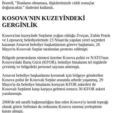
Borrell, "Bunların olmaması, ilişkilerimizde ciddi sonuçlar
doğuracaktır." ifadesini kullandı.
KOSOVA'NIN KUZEYİNDEKİ
GERGİNLİK
Kosova'nın kuzeyinde Sırpların yoğun olduğu Zveçan, Zubin Potok
ve Leposaviç belediyelerinde 23 Nisan'da yapılan yerel seçimleri
kazanan Arnavut belediye başkanlarının göreve başlaması, 26
Mayıs'ta Kosovalı Sırplar tarafından protesto edilmişti.
Bölgede protestoların sürmesi üzerine Kosova polisi ve NATO'nun
Kosova'daki Barış Gücü (KFOR), belediye binalarını tel örgülerle
çevirmiş ve bölgedeki personel sayısını artırmıştı.
Arnavut belediye başkanlarını korumak için bölgeye gönderilen
Kosova polisi ile Kosovalı Sırplar arasında arbede yaşanmış, 29
Mayıs'ta da belediye binalarını koruyan KFOR askerleri ile
Kosovalı Sırpların karşı karşıya gelmesi sonucu 30 KFOR askeri
yaralanmıştı.
2008'de tek taraflı bağımsızlığını ilan eden Kosova'yı kendi toprağı
olarak gören Sırbistan da ordusunu Kosova sınırına yerleştirme
kararı almıştı.