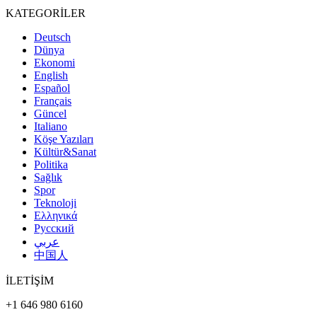
KATEGORİLER
Deutsch
Dünya
Ekonomi
English
Español
Français
Güncel
Italiano
Köşe Yazıları
Kültür&Sanat
Politika
Sağlık
Spor
Teknoloji
Ελληνικά
Русский
عربي
中国人
İLETİŞİM
+1 646 980 6160