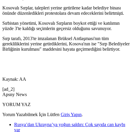
Kosovalı Sırplar, talepleri yerine getirilene kadar belediye binası
önünde düzenledikleri protestolara devam edeceklerini belirtmişti.
Sırbistan yönetimi, Kosovalı Sırpların boykot ettiği ve katılımın
yüzde 3'te kaldığı seçimlerin geçersiz olduğunu savunuyor.
Sırp tarafı, 2013'te imzalanan Brüksel Antlaşması'nın tüm
gerekliliklerini yerine getirdiklerini, Kosova'nın ise "Sırp Belediyeler
Birliğinin kurulması" maddesini hayata geçirmediğini belirtiyor.
Kaynak: AA
[ad_2]
Apsny News
YORUM YAZ
Yorum Yazabilmek İçin Lütfen
Giriş Yapın
.
Rusya’dan Ukrayna’ya yoğun saldırı: Çok sayıda can kaybı
var