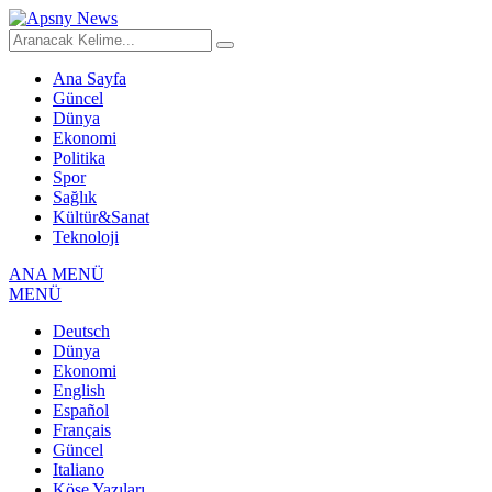
Ana Sayfa
Güncel
Dünya
Ekonomi
Politika
Spor
Sağlık
Kültür&Sanat
Teknoloji
ANA MENÜ
MENÜ
Deutsch
Dünya
Ekonomi
English
Español
Français
Güncel
Italiano
Köşe Yazıları