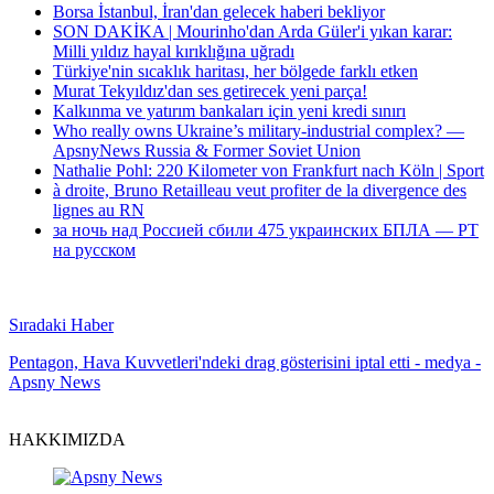
Borsa İstanbul, İran'dan gelecek haberi bekliyor
SON DAKİKA | Mourinho'dan Arda Güler'i yıkan karar:
Milli yıldız hayal kırıklığına uğradı
Türkiye'nin sıcaklık haritası, her bölgede farklı etken
Murat Tekyıldız'dan ses getirecek yeni parça!
Kalkınma ve yatırım bankaları için yeni kredi sınırı
Who really owns Ukraine’s military-industrial complex? —
ApsnyNews Russia & Former Soviet Union
Nathalie Pohl: 220 Kilometer von Frankfurt nach Köln | Sport
à droite, Bruno Retailleau veut profiter de la divergence des
lignes au RN
за ночь над Россией сбили 475 украинских БПЛА — РТ
на русском
Sıradaki Haber
Pentagon, Hava Kuvvetleri'ndeki drag gösterisini iptal etti - medya -
Apsny News
HAKKIMIZDA